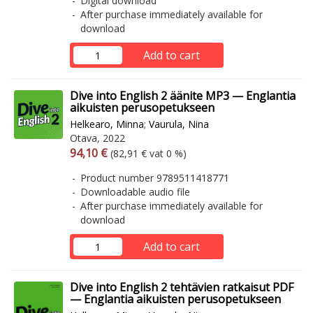
Digital download
After purchase immediately available for
download
Add to cart
Dive into English 2 äänite MP3 — Englantia
aikuisten perusopetukseen
Helkearo, Minna
;
Vaurula, Nina
Otava, 2022
Arvonlisäverollinen hinta
Excl. vat
94,10 €
(82,91 € vat 0 %)
Product number 9789511418771
Downloadable audio file
After purchase immediately available for
download
Add to cart
Dive into English 2 tehtävien ratkaisut PDF
— Englantia aikuisten perusopetukseen