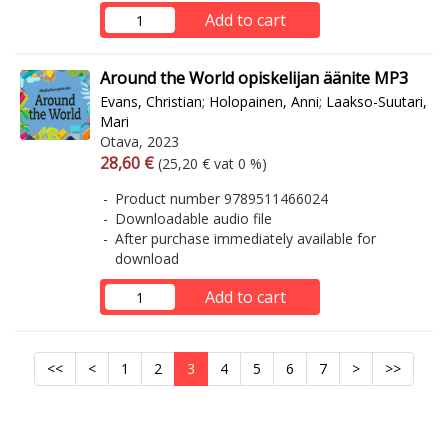
Add to cart
Around the World opiskelijan äänite MP3
Evans, Christian
;
Holopainen, Anni
;
Laakso-Suutari,
Mari
Otava, 2023
Arvonlisäverollinen hinta
Excl. vat
28,60 €
(25,20 € vat 0 %)
Product number 9789511466024
Downloadable audio file
After purchase immediately available for
download
Add to cart
<<
<
1
2
3
4
5
6
7
>
>>