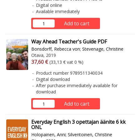
Digital online
Available immediately
Add to cart
Way Ahead Teacher's Guide PDF
Bonsdorff, Rebecca von
;
Stevenage, Christine
Otava, 2019
Arvonlisäverollinen hinta
Excl. vat
37,60 €
(33,13 € vat 0 %)
Product number 9789511340034
Digital download
After purchase immediately available for
download
Add to cart
Everyday English 3 opettajan äänite 6 kk
ONL
Holopainen, Anni
;
Silventoinen, Christine