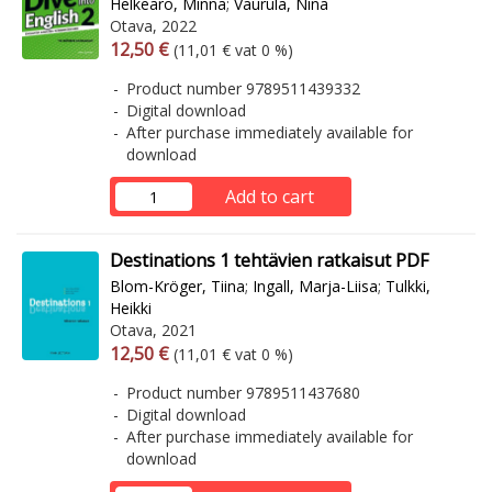
Helkearo, Minna
;
Vaurula, Nina
Otava, 2022
Arvonlisäverollinen hinta
Excl. vat
12,50 €
(11,01 € vat 0 %)
Product number 9789511439332
Digital download
After purchase immediately available for
download
Add to cart
Destinations 1 tehtävien ratkaisut PDF
Blom-Kröger, Tiina
;
Ingall, Marja-Liisa
;
Tulkki,
Heikki
Otava, 2021
Arvonlisäverollinen hinta
Excl. vat
12,50 €
(11,01 € vat 0 %)
Product number 9789511437680
Digital download
After purchase immediately available for
download