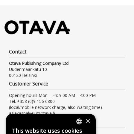
Contact
Otava Publishing Company Ltd
Uudenmaankatu 10
00120 Helsinki
Customer Service
Opening hours Mon – Fri: 9:00 AM – 4:00 PM
Tel. +358 (0)9 156 6800
(local/mobile network charge, also waiting time)
asiakaspalvelu@otava.fi
×
Information
This website uses cookies
FINNISH
Terms of delivery