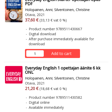
PDF
Holopainen, Anni
;
Silventoinen, Christine
Otava, 2021
Arvonlisäverollinen hinta
Excl. vat
37,60 €
(33,13 € vat 0 %)
Product number 9789511430667
Digital download
After purchase immediately available for
download
Add to cart
Everyday English 1 opettajan äänite 6 kk
ONL
Holopainen, Anni
;
Silventoinen, Christine
Otava, 2021
Arvonlisäverollinen hinta
Excl. vat
21,20 €
(18,68 € vat 0 %)
Product number 9789511430582
Digital online
Available immediately