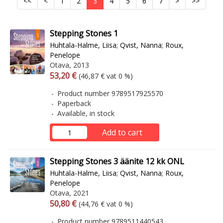
<<
<
1
2
3
4
5
6
7
>
>>
Stepping Stones 1
Huhtala-Halme, Liisa
;
Qvist, Nanna
;
Roux,
Penelope
Otava, 2013
Arvonlisäverollinen hinta
Excl. vat
53,20 €
(46,87 € vat 0 %)
Product number 9789517925570
Paperback
Available, in stock
Add to cart
Stepping Stones 3 äänite 12 kk ONL
Huhtala-Halme, Liisa
;
Qvist, Nanna
;
Roux,
Penelope
Otava, 2021
Arvonlisäverollinen hinta
Excl. vat
50,80 €
(44,76 € vat 0 %)
Product number 9789511440543