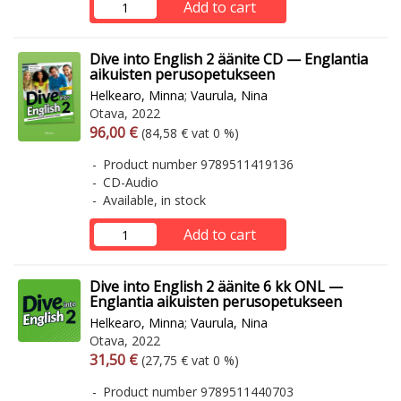
Add to cart
Dive into English 2 äänite CD — Englantia
aikuisten perusopetukseen
Helkearo, Minna
;
Vaurula, Nina
Otava, 2022
Arvonlisäverollinen hinta
Excl. vat
96,00 €
(84,58 € vat 0 %)
Product number 9789511419136
CD-Audio
Available, in stock
Add to cart
Dive into English 2 äänite 6 kk ONL —
Englantia aikuisten perusopetukseen
Helkearo, Minna
;
Vaurula, Nina
Otava, 2022
Arvonlisäverollinen hinta
Excl. vat
31,50 €
(27,75 € vat 0 %)
Product number 9789511440703