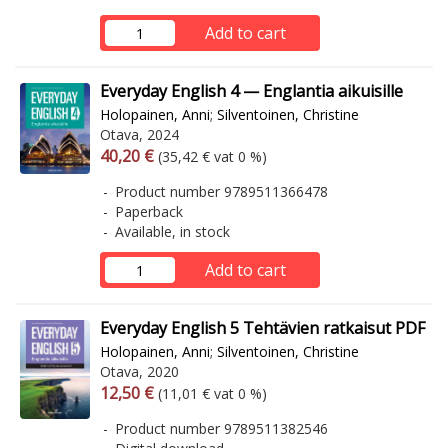
Add to cart
Everyday English 4 — Englantia aikuisille
Holopainen, Anni
;
Silventoinen, Christine
Otava, 2024
Arvonlisäverollinen hinta
Excl. vat
40,20 €
(35,42 € vat 0 %)
Product number 9789511366478
Paperback
Available, in stock
Add to cart
Everyday English 5 Tehtävien ratkaisut PDF
Holopainen, Anni
;
Silventoinen, Christine
Otava, 2020
Arvonlisäverollinen hinta
Excl. vat
12,50 €
(11,01 € vat 0 %)
Product number 9789511382546