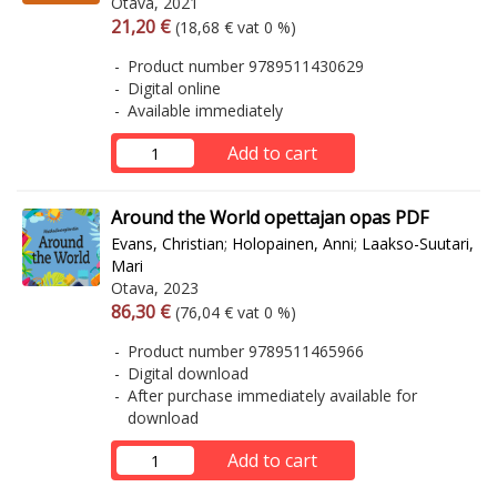
Otava, 2021
Arvonlisäverollinen hinta
Excl. vat
21,20 €
(18,68 € vat 0 %)
Product number 9789511430629
Digital online
Available immediately
Add to cart
Around the World opettajan opas PDF
Evans, Christian
;
Holopainen, Anni
;
Laakso-Suutari,
Mari
Otava, 2023
Arvonlisäverollinen hinta
Excl. vat
86,30 €
(76,04 € vat 0 %)
Product number 9789511465966
Digital download
After purchase immediately available for
download
Add to cart