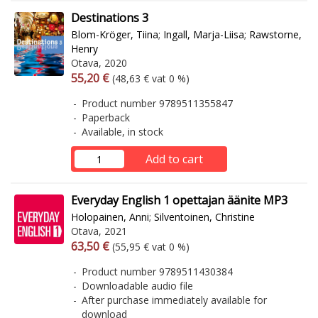
Destinations 3
Blom-Kröger, Tiina
;
Ingall, Marja-Liisa
;
Rawstorne,
Henry
Otava, 2020
Arvonlisäverollinen hinta
Excl. vat
55,20 €
(48,63 € vat 0 %)
Product number 9789511355847
Paperback
Available, in stock
Add to cart
Everyday English 1 opettajan äänite MP3
Holopainen, Anni
;
Silventoinen, Christine
Otava, 2021
Arvonlisäverollinen hinta
Excl. vat
63,50 €
(55,95 € vat 0 %)
Product number 9789511430384
Downloadable audio file
After purchase immediately available for
download