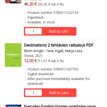
Arvonlisäverollinen hinta
Excl. vat
40,20 €
(35,42 € vat 0 %)
Product number 9789511522133
Paperback
Available, in stock
Add to cart
Destinations 2 tehtävien ratkaisut PDF
Blom-Kröger, Tiina
;
Ingall, Marja-Liisa
Otava, 2021
Arvonlisäverollinen hinta
Excl. vat
12,50 €
(11,01 € vat 0 %)
Product number 9789511437703
Digital download
After purchase immediately available for
download
Add to cart
Everyday English Starter opettajan opas