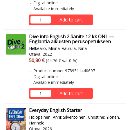
Digital online
Available immediately
Add to cart
Dive into English 2 äänite 12 kk ONL —
Englantia aikuisten perusopetukseen
Helkearo, Minna
;
Vaurula, Nina
Otava, 2022
Arvonlisäverollinen hinta
Excl. vat
50,80 €
(44,76 € vat 0 %)
Product number 9789511440697
Digital online
Available immediately
Add to cart
Everyday English Starter
Holopainen, Anni
;
Silventoinen, Christine
;
Ylönen,
Hannele
Otava, 2026