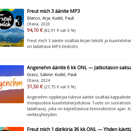
Freut mich 3 äänite MP3
Blanco, Arja
;
Kudel, Pauli
Otava, 2020
Arvonlisäverollinen hinta
Excl. vat
94,10 €
(82,91 € vat 0 %)
Freut mich 3 äänite sisältää kirjan tekstit ja kuunteluha
on ladattava MP3-tiedosto.
Angenehm äänite 6 kk ONL — Jatkotason saksaa
Grasz, Sabine
;
Kudel, Pauli
Otava, 2024
Arvonlisäverollinen hinta
Excl. vat
31,50 €
(27,75 € vat 0 %)
Angenehm-oppikirjaa tukeva äänite sisältää kappaleiden
monipuolisia kuunteluharjoituksia. Tuote on suoratoisto
ladattava), joka on käytettävissä lisenssikeston ajan. Kä
verkkoyhteyden.
Freut mich 1 digikirja 36 kk ONL — Yhden käyttä