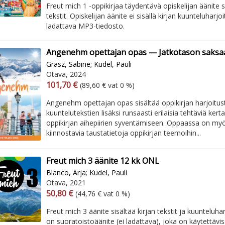
Freut mich 1 -oppikirjaa täydentävä opiskelijan äänite s
tekstit. Opiskelijan äänite ei sisällä kirjan kuunteluharjo
ladattava MP3-tiedosto.
Angenehm opettajan opas — Jatkotason saksaa 
Grasz, Sabine
;
Kudel, Pauli
Otava, 2024
Arvonlisäverollinen hinta
Excl. vat
101,70 €
(89,60 € vat 0 %)
Angenehm opettajan opas sisältää oppikirjan harjoitust
kuuntelutekstien lisäksi runsaasti erilaisia tehtäviä ker
oppikirjan aihepiirien syventämiseen. Oppaassa on myö
kiinnostavia taustatietoja oppikirjan teemoihin...
Freut mich 3 äänite 12 kk ONL
Blanco, Arja
;
Kudel, Pauli
Otava, 2021
Arvonlisäverollinen hinta
Excl. vat
50,80 €
(44,76 € vat 0 %)
Freut mich 3 äänite sisältää kirjan tekstit ja kuunteluha
on suoratoistoäänite (ei ladattava), joka on käytettävis