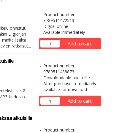
Product number
9789511472513
Digital online
skelu onnistuu
Available immediately
kin! Digikirjan
 minkä lisäksi
Add to cart
ävien ratkaisut...
isille
Product number
9789511488873
Downloadable audio file
After purchase immediately
available for download
 tekstit sekä
 MP3-tiedosto.
Add to cart
saa aikuisille
Product number