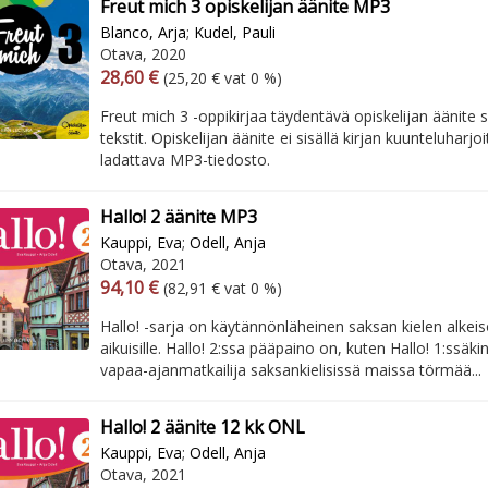
Freut mich 3 opiskelijan äänite MP3
Blanco, Arja
;
Kudel, Pauli
Otava, 2020
Arvonlisäverollinen hinta
Excl. vat
28,60 €
(25,20 € vat 0 %)
Freut mich 3 -oppikirjaa täydentävä opiskelijan äänite s
tekstit. Opiskelijan äänite ei sisällä kirjan kuunteluharjo
ladattava MP3-tiedosto.
Hallo! 2 äänite MP3
Kauppi, Eva
;
Odell, Anja
Otava, 2021
Arvonlisäverollinen hinta
Excl. vat
94,10 €
(82,91 € vat 0 %)
Hallo! -sarja on käytännönläheinen saksan kielen alkeis
aikuisille. Hallo! 2:ssa pääpaino on, kuten Hallo! 1:ssäkin,
vapaa-ajanmatkailija saksankielisissä maissa törmää...
Hallo! 2 äänite 12 kk ONL
Kauppi, Eva
;
Odell, Anja
Otava, 2021