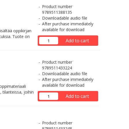
Product number
9789511388135
Downloadable audio file
After purchase immediately
available for download
isältää oppikirjan
ituksia. Tuote on
Add to cart
Product number
9789511433224
Downloadable audio file
After purchase immediately
available for download
oppimateriaali
 tilanteissa, joihin
Add to cart
Product number
9789511433248