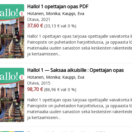
Hallo! 1 opettajan opas PDF
Hotanen, Monika
;
Kauppi, Eva
Otava, 2021
Arvonlisäverollinen hinta
Excl. vat
37,60 €
(33,13 € vat 0 %)
Hallo! 1 opettajan opas tarjoaa opettajalle vaivatonta l
Painopiste on puhetaidon harjoittelussa, ja oppaasta l
materiaalia uuden sanaston sekä keskeisten rakenteid
ja kertaamiseen...
Hallo! 1 — Saksaa aikuisille : Opettajan opas
Hotanen, Monika
;
Kauppi, Eva
Otava, 2015
Arvonlisäverollinen hinta
Excl. vat
98,70 €
(86,96 € vat 0 %)
Hallo! 1 opettajan opas tarjoaa opettajalle vaivatonta l
Painopiste on puhetaidon harjoittelussa, ja oppaasta l
materiaalia uuden sanaston sekä keskeisten rakenteid
ja kertaamiseen...