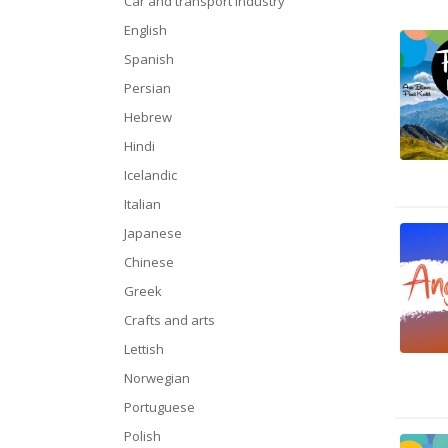
Car and transport industry
English
Spanish
Persian
Hebrew
Hindi
Icelandic
Italian
Japanese
Chinese
Greek
Crafts and arts
Lettish
Norwegian
Portuguese
Polish