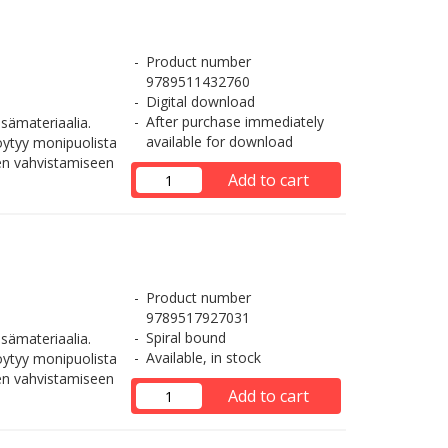
Product number
9789511432760
Digital download
After purchase immediately
isämateriaalia.
available for download
öytyy monipuolista
en vahvistamiseen
Add to cart
Product number
9789517927031
Spiral bound
isämateriaalia.
Available, in stock
öytyy monipuolista
en vahvistamiseen
Add to cart