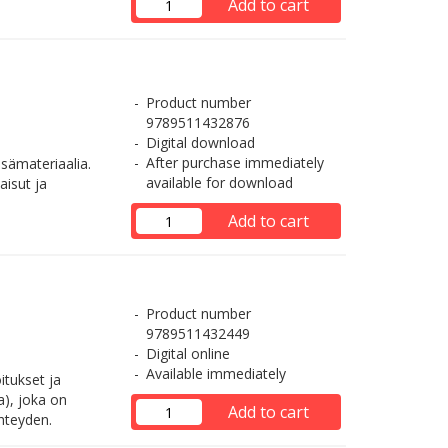
Add to cart
Product number
9789511432876
Digital download
After purchase immediately
isämateriaalia.
available for download
aisut ja
Add to cart
Product number
9789511432449
Digital online
Available immediately
itukset ja
a), joka on
Add to cart
yhteyden.