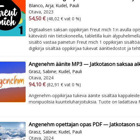
Blanco, Arja
;
Kudel, Pauli
Otava, 2023
Arvonlisäverollinen hinta
Excl. vat
54,50 €
(48,02 € vat 0 %)
Digitaalisen saksan oppikirjan Freut mich 1:n avulla opi
kätevästi niin tietokoneella, tabletilla kuin älypuhelimella
sisältö vastaa painetun Freut mich 1 oppikirjan sisältöä,
digikirja sisältää oppikirjaa tukevat äänitiedostot ja teht
Angenehm äänite MP3 — Jatkotason saksaa aiku
Grasz, Sabine
;
Kudel, Pauli
Otava, 2024
Arvonlisäverollinen hinta
Excl. vat
94,10 €
(82,91 € vat 0 %)
Angenehm-oppikirjaa tukeva äänite sisältää kappaleiden
monipuolisia kuunteluharjoituksia. Tuote on ladattava
Angenehm opettajan opas PDF — Jatkotason sak
Grasz, Sabine
;
Kudel, Pauli
Otava, 2024