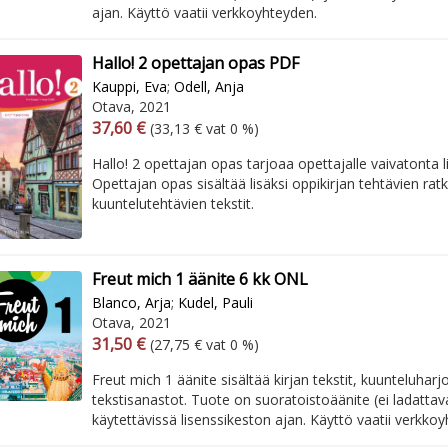
ajan. Käyttö vaatii verkkoyhteyden.
Hallo! 2 opettajan opas PDF
Kauppi, Eva
;
Odell, Anja
Otava, 2021
Arvonlisäverollinen hinta
Excl. vat
37,60 €
(33,13 € vat 0 %)
Hallo! 2 opettajan opas tarjoaa opettajalle vaivatonta l
Opettajan opas sisältää lisäksi oppikirjan tehtävien ratk
kuuntelutehtävien tekstit.
Freut mich 1 äänite 6 kk ONL
Blanco, Arja
;
Kudel, Pauli
Otava, 2021
Arvonlisäverollinen hinta
Excl. vat
31,50 €
(27,75 € vat 0 %)
Freut mich 1 äänite sisältää kirjan tekstit, kuunteluharjo
tekstisanastot. Tuote on suoratoistoäänite (ei ladattav
käytettävissä lisenssikeston ajan. Käyttö vaatii verkko