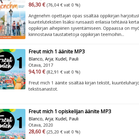
Arvonlisäverollinen hinta
Excl. vat
86,30 €
(76,04 € vat 0 %)
Angenehm opettajan opas sisältää oppikirjan harjoitust
kuuntelutekstien lisäksi runsaasti erilaisia tehtäviä ker
oppikirjan aihepiirien syventämiseen. Oppaassa on myö
kiinnostavia taustatietoja oppikirjan teemoihin...
Freut mich 1 äänite MP3
Blanco, Arja
;
Kudel, Pauli
Otava, 2017
Arvonlisäverollinen hinta
Excl. vat
94,10 €
(82,91 € vat 0 %)
Freut mich 1 äänite sisältää kirjan tekstit, kuunteluharjo
tekstisanastot.
Freut mich 1 opiskelijan äänite MP3
Blanco, Arja
;
Kudel, Pauli
Otava, 2020
Arvonlisäverollinen hinta
Excl. vat
28,60 €
(25,20 € vat 0 %)