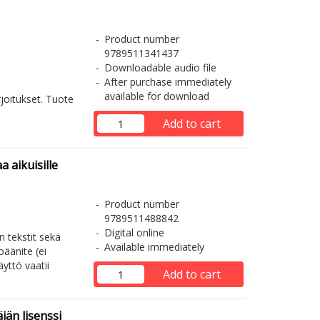
Product number
9789511341437
Downloadable audio file
After purchase immediately
available for download
rjoitukset. Tuote
Add to cart
 aikuisille
Product number
9789511488842
Digital online
 tekstit sekä
Available immediately
äänite (ei
yttö vaatii
Add to cart
jän lisenssi