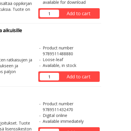
available for download
isältää oppikirjan
ituksia. Tuote on
Add to cart
aikuisille
Product number
9789511488880
Loose-leaf
en ratkaisujen ja
Available, in stock
taukseen ja
s paljon
Add to cart
Product number
9789511432470
Digital online
Available immediately
rjoitukset. Tuote
sä lisenssikeston