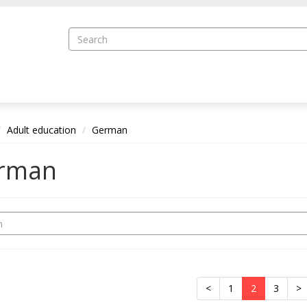
Adult education
German
rman
<
1
2
3
>