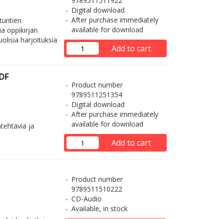
9789511511922
Digital download
After purchase immediately
tuntien
available for download
a oppikirjan
lisia harjoituksia
Add to cart
PDF
Product number
9789511251354
Digital download
After purchase immediately
available for download
ätehtäviä ja
Add to cart
Product number
9789511510222
CD-Audio
Available, in stock