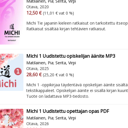
Matilainen, Pia
;
Serita, Virpi
Otava, 2020
Arvonlisäverollinen hinta
Excl. vat
12,50 €
(11,01 € vat 0 %)
Michi Tie japanin kieleen ratkaisut on tarkoitettu itseop
Ratkaisut sisältää kirjan tehtävien ratkaisut.
Michi 1 Uudistettu opiskelijan äänite MP3
Matilainen, Pia
;
Serita, Virpi
Otava, 2025
Arvonlisäverollinen hinta
Excl. vat
28,60 €
(25,20 € vat 0 %)
Michi 1 -oppikirjaa täydentävä opiskelijan äänite sisältä
tekstikappaleet. Opiskelijan äänite ei sisällä kirjan kuunt
Tuote on ladattava MP3-tiedosto.
Michi 1 Uudistettu opettajan opas PDF
Matilainen, Pia
;
Serita, Virpi
Otava, 2026