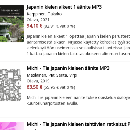
Japanin kielen alkeet 1 äänite MP3
Karppinen, Takako
Otava, 2021
Arvonlisäverollinen hinta
Excl. vat
94,10 €
(82,91 € vat 0 %)
Japanin kielen alkeet 1 opettaa japanin kielen perusteet
ääntämisestä alkaen. Kirjassa käytetty kohtelias tyyli s
kielenkäyttöön useimmissa sosiaalisissa tilanteissa. Jap
1 kattaa japanin kielen taitotasokokeen alimman tason k
Michi - Tie japanin kieleen äänite MP3
Matilainen, Pia
;
Serita, Virpi
Otava, 2019
Arvonlisäverollinen hinta
Excl. vat
63,50 €
(55,95 € vat 0 %)
Michi Tie japanin kieleen äänite tukee opiskelua dialogi
kuunteluharjoitusten avulla.
Michi - Tie japanin kieleen tehtävien ratkaisut 