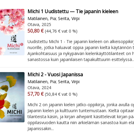
Michi 1 Uudistettu — Tie japanin kieleen
Matilainen, Pia
;
Serita, Virpi
Otava, 2025
Arvonlisäverollinen hinta
Excl. vat
50,80 €
(44,76 € vat 0 %)
Uudistettu Michi 1 - Tie japanin kieleen on alkeisoppikirja
nuorille, jotka haluavat oppia japanin kieltä käytännön t
Ajankohtaisuus ja nykypäivän kielenkäyttötilanteet on 
sanastossa kuin japanilaisen tapakulttuurin esittelyssä..
Michi 2 - Vuosi Japanissa
Matilainen, Pia
;
Serita, Virpi
Otava, 2024
Arvonlisäverollinen hinta
Excl. vat
57,70 €
(50,84 € vat 0 %)
Michi 2 on japanin kielen jatko-oppikirja, jonka avulla o
Japanin kielen ja kulttuurin tuntemustaan. Kieltä opita
tilanteista käsin, ja kirjan aihepiirit käsittelevät kirjan 
oppilasvuoden kautta niin arkielämän sanastoa kuin e
Japanissakin...