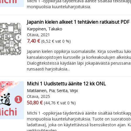
Michi 1 -oppikirjaa täydentävä äänite sisältää tekstikapp
monipuolisia kuunteluharjoituksia.
Japanin kielen alkeet 1 tehtävien ratkaisut PDF
Karppinen, Takako
Otava, 2021
Arvonlisäverollinen hinta
Excl. vat
7,40 €
(6,52 € vat 0 %)
Japanin kielen oppikirja suomalaisille. Kirja soveltuu luki
kansalaisopistojen kursseille ja korkeakoulujen alkeiskur
Dialogiteksteissä käydään läpi jokapäiväistä perussan
runsaasti harjoituksia...
Michi 1 Uudistettu äänite 12 kk ONL
Matilainen, Pia
;
Serita, Virpi
Otava, 2025
Arvonlisäverollinen hinta
Excl. vat
50,80 €
(44,76 € vat 0 %)
MIchi 1 -oppikirjaa täydentävä äänite sisältää tekstikapp
monipuolisia kuunteluharjoituksia. Tuote on suoratoisto
ladattava), joka on käytettävissä lisenssikeston ajan. Kä
verkkoyhteyden.