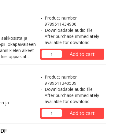
Product number
9789511434900
Downloadable audio file
After purchase immediately
 aakkosista ja
available for download
opii jokapäiväiseen
anin kielen alkeet
Add to cart
ielioppiasiat...
Product number
9789511340539
Downloadable audio file
After purchase immediately
available for download
en ja
Add to cart
PDF