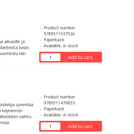
Product number
9789511537526
Paperback
 aikuisille ja
Available, in stock
ilanteista käsin.
huomioitu niin
Add to cart
.
Product number
9789511479833
piskelija syventää
Paperback
an käytännön
Available, in stock
päähenkilön vaihto-
lämää
Add to cart