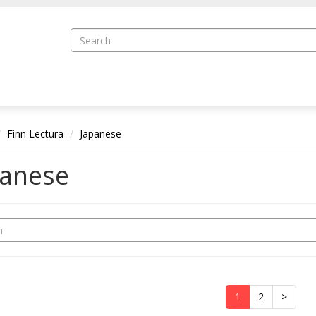
Finn Lectura
Japanese
panese
1
2
>