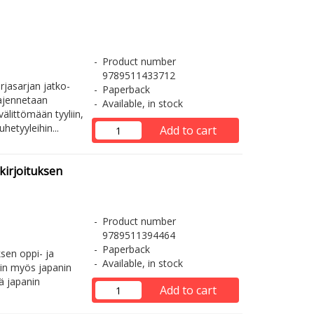
Product number
9789511433712
rjasarjan jatko-
Paperback
aajennetaan
Available, in stock
välittömään tyyliin,
uhetyyleihin...
Add to cart
kirjoituksen
Product number
9789511394464
Paperback
sen oppi- ja
Available, in stock
yvin myös japanin
lä japanin
Add to cart