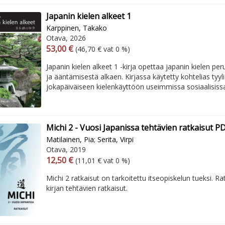
Japanin kielen alkeet 1
Karppinen, Takako
Otava, 2026
Arvonlisäverollinen hinta
Excl. vat
53,00 €
(46,70 € vat 0 %)
Japanin kielen alkeet 1 -kirja opettaa japanin kielen pe
ja ääntämisestä alkaen. Kirjassa käytetty kohtelias tyyli
jokapäiväiseen kielenkäyttöön useimmissa sosiaalisissa t
Michi 2 - Vuosi Japanissa tehtävien ratkaisut P
Matilainen, Pia
;
Serita, Virpi
Otava, 2019
Arvonlisäverollinen hinta
Excl. vat
12,50 €
(11,01 € vat 0 %)
Michi 2 ratkaisut on tarkoitettu itseopiskelun tueksi. Ra
kirjan tehtävien ratkaisut.