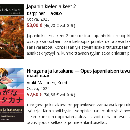
Japanin kielen alkeet 2
Karppinen, Takako
Otava, 2023
Arvonlisäverollinen hinta
Excl. vat
53,00 €
(46,70 € vat 0 %)
Japanin kielen alkeet 2 on suositun japanin kielen oppiki
osa, jossa opitaan lisää kielioppia ja rakenteita sekä l
sanavarastoa. Kohteliaan yleistyylin lisäksi tutustutaan 
asiakaskirjatyyliin, kunnioittavaan tyyliin sekä erilaisiin p
Hiragana ja katakana — Opas japanilaisen tavu
maailmaan
Araki-Masonen, Kumi
Otava, 2022
Arvonlisäverollinen hinta
Excl. vat
57,50 €
(50,66 € vat 0 %)
Hiragana ja katakana on japanilaisen kana-tavukirjoituk
työkirja. Kirja sopii hyvin itseopiskeluun, mutta yhtä h
kielen kurssien oppimateriaaliksi. Tavoitteena on esitel
tavukirjoitus selkeällä ja mielenkiintoisella...