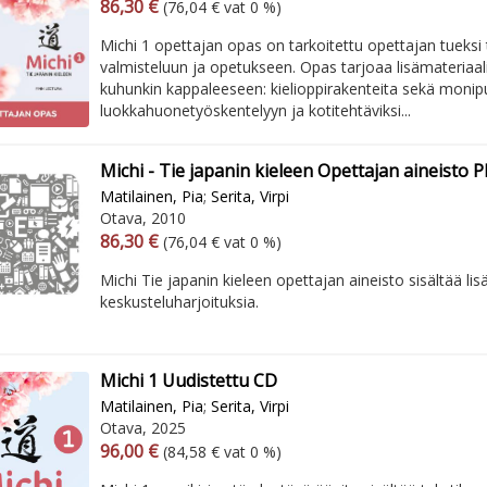
Arvonlisäverollinen hinta
Excl. vat
86,30 €
(76,04 € vat 0 %)
Michi 1 opettajan opas on tarkoitettu opettajan tueksi 
valmisteluun ja opetukseen. Opas tarjoaa lisämateriaali
kuhunkin kappaleeseen: kielioppirakenteita sekä monipuo
luokkahuonetyöskentelyyn ja kotitehtäviksi...
Michi - Tie japanin kieleen Opettajan aineisto 
Matilainen, Pia
;
Serita, Virpi
Otava, 2010
Arvonlisäverollinen hinta
Excl. vat
86,30 €
(76,04 € vat 0 %)
Michi Tie japanin kieleen opettajan aineisto sisältää lis
keskusteluharjoituksia.
Michi 1 Uudistettu CD
Matilainen, Pia
;
Serita, Virpi
Otava, 2025
Arvonlisäverollinen hinta
Excl. vat
96,00 €
(84,58 € vat 0 %)