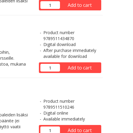
aleiden lisäksi
Add to cart
Product number
9789511434870
Digital download
After purchase immediately
oihin,
available for download
sseille.
astoa, mukana
Add to cart
Product number
9789511510246
Digital online
aleiden lisäksi
Available immediately
äänite (ei
yttö vaatii
Add to cart