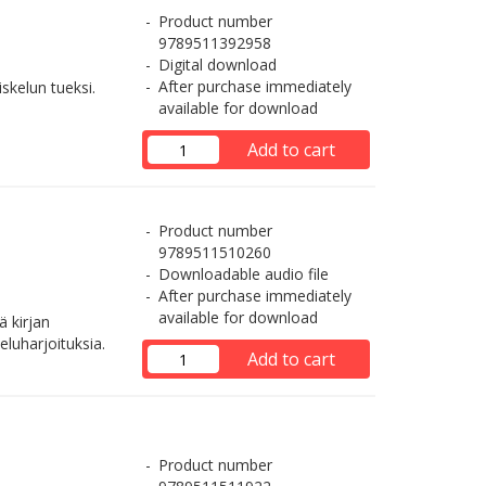
Product number
9789511392958
Digital download
After purchase immediately
iskelun tueksi.
available for download
Add to cart
Product number
9789511510260
Downloadable audio file
After purchase immediately
available for download
ä kirjan
eluharjoituksia.
Add to cart
Product number