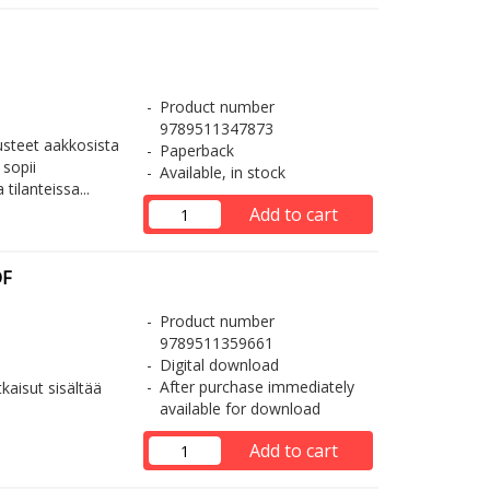
Product number
9789511347873
rusteet aakkosista
Paperback
 sopii
Available, in stock
ilanteissa...
Add to cart
DF
Product number
9789511359661
Digital download
After purchase immediately
tkaisut sisältää
available for download
Add to cart