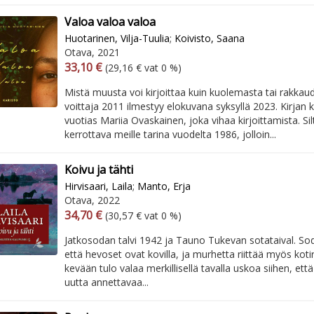
Valoa valoa valoa
Huotarinen, Vilja-Tuulia
;
Koivisto, Saana
Otava, 2021
Arvonlisäverollinen hinta
Excl. vat
33,10 €
(29,16 € vat 0 %)
Mistä muusta voi kirjoittaa kuin kuolemasta tai rakkaud
voittaja 2011 ilmestyy elokuvana syksyllä 2023. Kirjan 
vuotias Mariia Ovaskainen, joka vihaa kirjoittamista. Si
kerrottava meille tarina vuodelta 1986, jolloin...
Koivu ja tähti
Hirvisaari, Laila
;
Manto, Erja
Otava, 2022
Arvonlisäverollinen hinta
Excl. vat
34,70 €
(30,57 € vat 0 %)
Jatkosodan talvi 1942 ja Tauno Tukevan sotataival. S
että hevoset ovat kovilla, ja murhetta riittää myös koti
kevään tulo valaa merkillisellä tavalla uskoa siihen, että
uutta annettavaa...