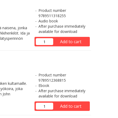
Product number
9789511318255
Audio book
After purchase immediately
ä naisena, jonka
available for download
kihenkilöt. Ida ja
llätysperinnön
Add to cart
Product number
9789512368815
ken kultamaille.
Ebook
työkoira, joka
After purchase immediately
än John
available for download
Add to cart