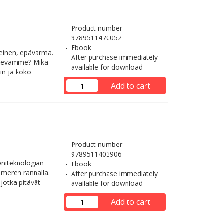
Product number
9789511470052
Ebook
keinen, epävarma.
After purchase immediately
untevamme? Mikä
available for download
in ja koko
Add to cart
Product number
9789511403906
eniteknologian
Ebook
 meren rannalla.
After purchase immediately
jotka pitävät
available for download
Add to cart