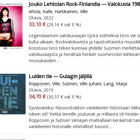
Jouko Lehtolan Rock-Finlandia — Valokuvia 19
Ahola, Kalle
;
Hartikainen, Ville
Otava, 2022
Arvonlisäverollinen hinta
Excl. vat
33,10 €
(29,16 € vat 0 %)
Legendaarisen valokuvaajan työtä esittelevä teos vie 
kulta-aikaan. Rockvalokuvista ja taustoittavista muusik
koostuva teos tekee kunniaa yhdelle Suomen merkittä
valokuvaajista ja herättää henkiin suomirockin kiihkeän
nousukauden...
Luiden tie — Gulagin jäljillä
Ropponen, Ville
;
Sutinen, Ville-Juhani
;
Lang, Maija
Otava, 2019
Arvonlisäverollinen hinta
Excl. vat
34,70 €
(30,57 € vat 0 %)
Syväsukellus Neuvostoliiton vankileirien historiaan Mik
oikein oli? Ketkä leireille joutuivat ja millaista oli heid
Ropposen ja Sutisen Venäjän-matkallaan keräämät tari
vankileirien historialle inhimilliset kasvot...