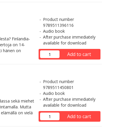
Product number
9789511396116
Audio book
After purchase immediately
esta? Finlandia-
available for download
kertoja on 14-
lti hänen on
Add to cart
Product number
9789511450801
Audio book
After purchase immediately
odassa sekä miehet
available for download
rintamalla. Mutta
 elämällä on vielä
Add to cart