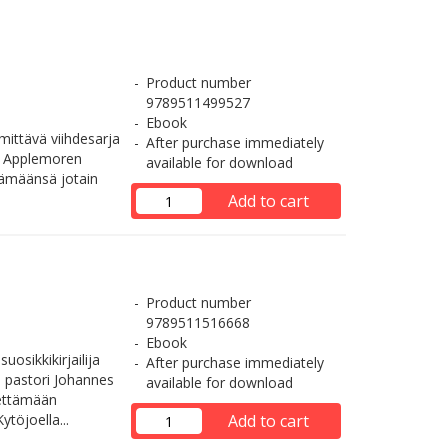
Product number
9789511499527
Ebook
mittävä viihdesarja
After purchase immediately
ää Applemoren
available for download
elämäänsä jotain
Add to cart
Product number
9789511516668
Ebook
uosikkikirjailija
After purchase immediately
 pastori Johannes
available for download
ettämään
töjoella...
Add to cart