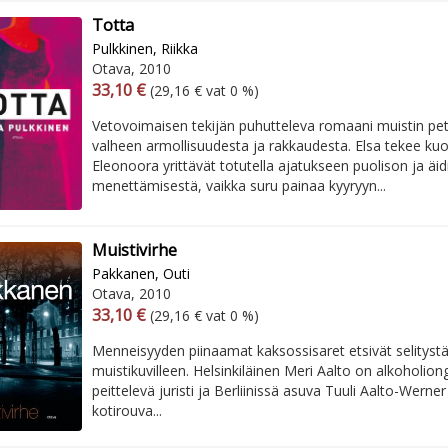
Totta
Pulkkinen, Riikka
Otava, 2010
Arvonlisäverollinen hinta
Excl. vat
33,10 €
(29,16 € vat 0 %)
Vetovoimaisen tekijän puhutteleva romaani muistin pe
valheen armollisuudesta ja rakkaudesta. Elsa tekee kuo
Eleonoora yrittävät totutella ajatukseen puolison ja äid
menettämisestä, vaikka suru painaa kyyryyn...
Muistivirhe
Pakkanen, Outi
Otava, 2010
Arvonlisäverollinen hinta
Excl. vat
33,10 €
(29,16 € vat 0 %)
Menneisyyden piinaamat kaksossisaret etsivät selitystä e
muistikuvilleen. Helsinkiläinen Meri Aalto on alkoholi
peittelevä juristi ja Berliinissä asuva Tuuli Aalto-Werner
kotirouva...