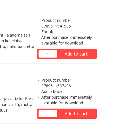
Product number
9789511541585
Ebook
in! Taianomaisen
After purchase immediately
an kokelaista
available for download
ttu, huhutaan, että
Add to cart
Product number
9789511537496
Audio book
After purchase immediately
asarjassa Mike Bäck
available for download
aan väliltä, mutta
isuus
Add to cart