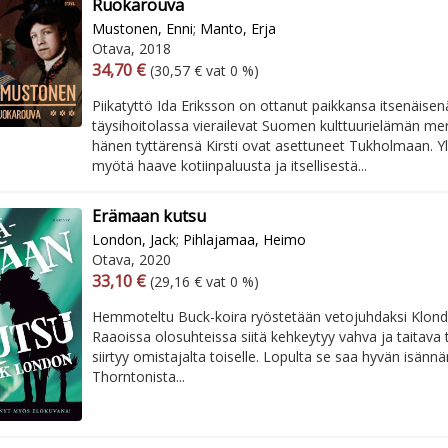
Ruokarouva
Mustonen, Enni
;
Manto, Erja
Otava, 2018
Arvonlisäverollinen hinta
Excl. vat
34,70 €
(30,57 € vat 0 %)
Piikatyttö Ida Eriksson on ottanut paikkansa itsenäisen
täysihoitolassa vierailevat Suomen kulttuurielämän merk
hänen tyttärensä Kirsti ovat asettuneet Tukholmaan. Y
myötä haave kotiinpaluusta ja itsellisestä...
Erämaan kutsu
London, Jack
;
Pihlajamaa, Heimo
Otava, 2020
Arvonlisäverollinen hinta
Excl. vat
33,10 €
(29,16 € vat 0 %)
Hemmoteltu Buck-koira ryöstetään vetojuhdaksi Klondi
Raaoissa olosuhteissa siitä kehkeytyy vahva ja taitava 
siirtyy omistajalta toiselle. Lopulta se saa hyvän isänn
Thorntonista...