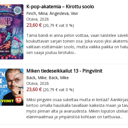
K-pop-akatemia – Kirottu soolo
Finch, Mina
;
Ängeslevä, Viivi
Otava, 2026
Arvonlisäverollinen hinta
Excl. vat
23,60 €
(20,79 € vat 0 %)
Tämä bändi ei anna pelon voittaa, vaan taistelee sävel
koukuttavan sarjan toinen osa. Joka vuosi yksi akatemi
valitaan esittämään soolo, mutta vaikka paikka on halu
sen saaja joutuu kirotuksi...
Miken tiedeseikkailut 13 - Pingviinit
Bäck, Mike
;
Bäck, Mike
Otava, 2026
Arvonlisäverollinen hinta
Excl. vat
23,60 €
(20,79 € vat 0 %)
Miksi pingviini osaa sukeltaa mutta ei lentää? Äänikirj
kertoo omalla hauskalla tavallaan kaikesta maan ja taiv
myös pinnan alta ja avaruudesta. Miken loputon utelia
eläinmaailmaa ja ympäristöä kohtaan on tarttuvaa...