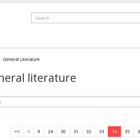
General Literature
eral literature
<<
<
9
24
30
31
32
33
34
35