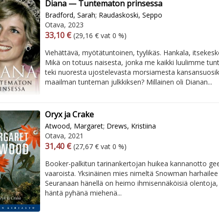
Diana — Tuntematon prinsessa
Bradford, Sarah
;
Raudaskoski, Seppo
Otava, 2023
Arvonlisäverollinen hinta
Excl. vat
33,10 €
(29,16 € vat 0 %)
Viehättävä, myötätuntoinen, tyylikäs. Hankala, itsekes
Mikä on totuus naisesta, jonka me kaikki luulimme t
teki nuoresta ujostelevasta morsiamesta kansansuosik
maailman tunteman julkkiksen? Millainen oli Dianan...
Oryx ja Crake
Atwood, Margaret
;
Drews, Kristiina
Otava, 2021
Arvonlisäverollinen hinta
Excl. vat
31,40 €
(27,67 € vat 0 %)
Booker-palkitun tarinankertojan huikea kannanotto ge
vaaroista. Yksinäinen mies nimeltä Snowman harhailee
Seuranaan hänellä on heimo ihmisennäköisiä olentoja, 
häntä pyhänä miehenä...