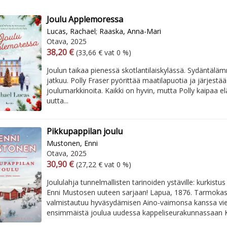
Joulu Applemoressa
Lucas, Rachael
;
Raaska, Anna-Mari
Otava, 2025
Arvonlisäverollinen hinta
Excl. vat
38,20 €
(33,66 € vat 0 %)
Joulun taikaa pienessä skotlantilaiskylässä. Sydäntäläm
jatkuu. Polly Fraser pyörittää maatilapuotia ja järjest
joulumarkkinoita. Kaikki on hyvin, mutta Polly kaipaa 
uutta...
Pikkupappilan joulu
Mustonen, Enni
Otava, 2025
Arvonlisäverollinen hinta
Excl. vat
30,90 €
(27,22 € vat 0 %)
Joululahja tunnelmallisten tarinoiden ystäville: kurkistus s
Enni Mustosen uuteen sarjaan! Lapua, 1876. Tarmokas
valmistautuu hyväsydämisen Aino-vaimonsa kanssa vi
ensimmäistä joulua uudessa kappeliseurakunnassaan Ky