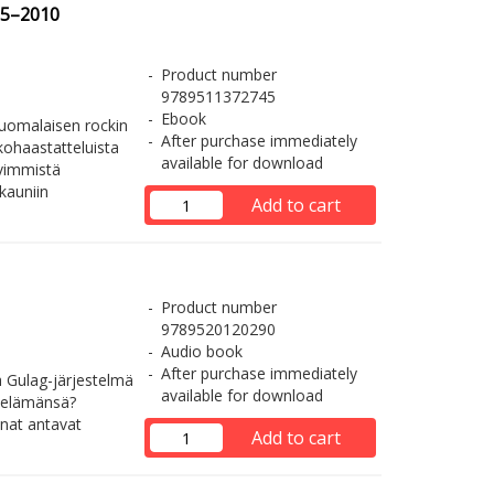
85–2010
Product number
9789511372745
Ebook
suomalaisen rockin
After purchase immediately
kohaastatteluista
available for download
vimmistä
kauniin
Add to cart
Product number
9789520120290
Audio book
After purchase immediately
ä Gulag-järjestelmä
available for download
än elämänsä?
nat antavat
Add to cart