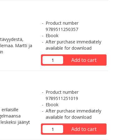
Product number
9789511250357
Ebook
ttävyydestä,
After purchase immediately
lemaa. Martti ja
available for download
in
Add to cart
Product number
9789511251019
Ebook
rilaisille
After purchase immediately
ongelmaansa
available for download
 leskeksi jäänyt
Add to cart