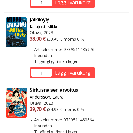
Lägg i varukorg
Jälkilöyly
Kalajoki, Mikko
Otava, 2023
Arvonlisäverollinen hinta
Arvonlisäveroton hinta
38,00 €
(33,48 € moms 0 %)
Artikelnummer 9789511435976
Inbunden
Tillgänglig, finns i lager
Lägg i varukorg
Sirkusnaisen arvoitus
Andersson, Laura
Otava, 2023
Arvonlisäverollinen hinta
Arvonlisäveroton hinta
39,70 €
(34,98 € moms 0 %)
Artikelnummer 9789511460664
Inbunden
Tillgänglig, finns i lager