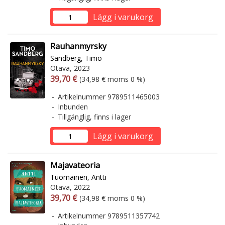
Lägg i varukorg
Rauhanmyrsky
Sandberg, Timo
Otava, 2023
Arvonlisäverollinen hinta
Arvonlisäveroton hinta
39,70 €
(34,98 € moms 0 %)
Artikelnummer 9789511465003
Inbunden
Tillgänglig, finns i lager
Lägg i varukorg
Majavateoria
Tuomainen, Antti
Otava, 2022
Arvonlisäverollinen hinta
Arvonlisäveroton hinta
39,70 €
(34,98 € moms 0 %)
Artikelnummer 9789511357742