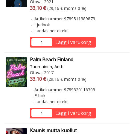
Otava, 2021
Arvonlisäverollinen hinta
Arvonlisäveroton hinta
33,10 €
(29,16 € moms 0 %)
Artikelnummer 9789511389873
Ljudbok
Laddas ner direkt
Lägg i varukorg
Palm Beach Finland
Tuomainen, Antti
Otava, 2017
Arvonlisäverollinen hinta
Arvonlisäveroton hinta
33,10 €
(29,16 € moms 0 %)
Artikelnummer 9789520116705
E-bok
Laddas ner direkt
Lägg i varukorg
Kaunis mutta kuollut