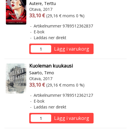
Autere, Terttu
Otava, 2017
Arvonlisäverollinen hinta
Arvonlisäveroton hinta
33,10 €
(29,16 € moms 0 %)
Artikelnummer 9789512362837
E-bok
Laddas ner direkt
Lägg i varukorg
Kuoleman kuukausi
Saarto, Timo
Otava, 2017
Arvonlisäverollinen hinta
Arvonlisäveroton hinta
33,10 €
(29,16 € moms 0 %)
Artikelnummer 9789512362127
E-bok
Laddas ner direkt
Lägg i varukorg