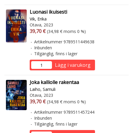
Luonasi ikuisesti
Vik, Erika
Otava, 2023
Arvonlisäverollinen hinta
Arvonlisäveroton hinta
39,70 €
(34,98 € moms 0 %)
Artikelnummer 9789511449638
Inbunden
Tillgänglig, finns i lager
Lägg i varukorg
Joka kalliolle rakentaa
Laiho, Samuli
Otava, 2023
Arvonlisäverollinen hinta
Arvonlisäveroton hinta
39,70 €
(34,98 € moms 0 %)
Artikelnummer 9789511457244
Inbunden
Tillgänglig, finns i lager