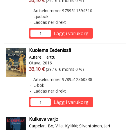
33,10 €
(29,16 € moms 0 %)
Artikelnummer 9789511394310
Ljudbok
Laddas ner direkt
Lägg i varukorg
Kuolema Eedenissä
Autere, Terttu
Otava, 2016
Arvonlisäverollinen hinta
Arvonlisäveroton hinta
33,10 €
(29,16 € moms 0 %)
Artikelnummer 9789512360338
E-bok
Laddas ner direkt
Lägg i varukorg
Kulkeva varjo
Carpelan, Bo
;
Villa, Kyllikki
;
Silventoinen, Jari