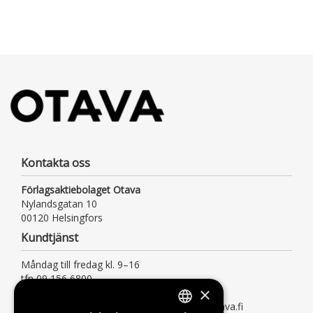
Kontakta oss
Förlagsaktiebolaget Otava
Nylandsgatan 10
00120 Helsingfors
Kundtjänst
Måndag till fredag kl. 9–16
tfn 09 156 6800
×
(lna/msa, också för kötiden)
kundtjanst@otava.fi eller asiakaspalvelu@otava.fi