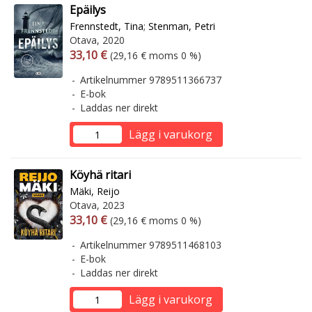
Epäilys
Frennstedt, Tina
;
Stenman, Petri
Otava, 2020
Arvonlisäverollinen hinta
Arvonlisäveroton hinta
33,10 €
(29,16 € moms 0 %)
Artikelnummer 9789511366737
E-bok
Laddas ner direkt
Lägg i varukorg
Köyhä ritari
Mäki, Reijo
Otava, 2023
Arvonlisäverollinen hinta
Arvonlisäveroton hinta
33,10 €
(29,16 € moms 0 %)
Artikelnummer 9789511468103
E-bok
Laddas ner direkt
Lägg i varukorg