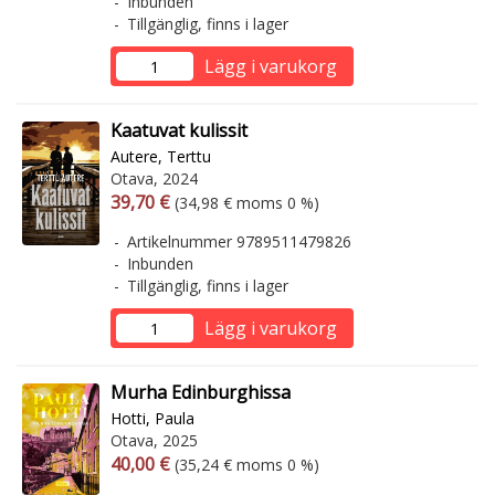
Inbunden
Tillgänglig, finns i lager
Lägg i varukorg
Kaatuvat kulissit
Autere, Terttu
Otava, 2024
Arvonlisäverollinen hinta
Arvonlisäveroton hinta
39,70 €
(34,98 € moms 0 %)
Artikelnummer 9789511479826
Inbunden
Tillgänglig, finns i lager
Lägg i varukorg
Murha Edinburghissa
Hotti, Paula
Otava, 2025
Arvonlisäverollinen hinta
Arvonlisäveroton hinta
40,00 €
(35,24 € moms 0 %)