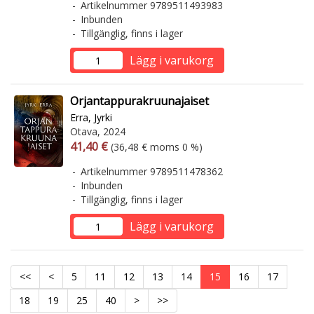
Artikelnummer 9789511493983
Inbunden
Tillgänglig, finns i lager
Lägg i varukorg
Orjantappurakruunajaiset
Erra, Jyrki
Otava, 2024
Arvonlisäverollinen hinta
Arvonlisäveroton hinta
41,40 €
(36,48 € moms 0 %)
Artikelnummer 9789511478362
Inbunden
Tillgänglig, finns i lager
Lägg i varukorg
<<
<
5
11
12
13
14
15
16
17
18
19
25
40
>
>>