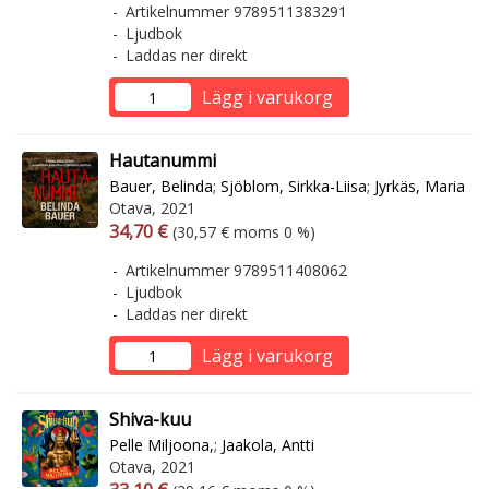
Artikelnummer 9789511383291
Ljudbok
Laddas ner direkt
Lägg i varukorg
Hautanummi
Bauer, Belinda
;
Sjöblom, Sirkka-Liisa
;
Jyrkäs, Maria
Otava, 2021
Arvonlisäverollinen hinta
Arvonlisäveroton hinta
34,70 €
(30,57 € moms 0 %)
Artikelnummer 9789511408062
Ljudbok
Laddas ner direkt
Lägg i varukorg
Shiva-kuu
Pelle Miljoona,
;
Jaakola, Antti
Otava, 2021
Arvonlisäverollinen hinta
Arvonlisäveroton hinta