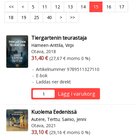
<<
<
5
11
12
13
14
15
16
17
18
19
25
40
>
>>
Tiergartenin teurastaja
Hämeen-Anttila, Virpi
Otava, 2018
Arvonlisäverollinen hinta
Arvonlisäveroton hinta
31,40 €
(27,67 € moms 0 %)
Artikelnummer 9789511327110
E-bok
Laddas ner direkt
Lägg i varukorg
Kuolema Eedenissä
Autere, Terttu
;
Sainio, Jenni
Otava, 2021
Arvonlisäverollinen hinta
Arvonlisäveroton hinta
33,10 €
(29,16 € moms 0 %)