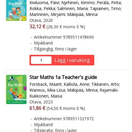
Kiviluoma, Päivi
;
Nyrhinen, Kimmo
;
Perälä, Pirita
;
Rokka, Pekka
;
Salminen, Maria
;
Tapiainen, Timo
;
Manninen, Mirjami
;
Mäkipää, Minna
Otava, 2026
Arvonlisäverollinen hinta
Arvonlisäveroton hinta
32,12 €
(28,30 € moms 0 %)
Artikelnummer 9789511478690
Mjukband
Tillgänglig, finns i lager
Lägg i varukorg
Star Maths 1a Teacher's guide
Forsback, Maarit
;
Kalliola, Anne
;
Tikkanen, Arto
;
Waneus, Miia-Liisa
;
Mäkipää, Minna
;
Rajamäki-
Kukkonen, Maisa
Otava, 2023
Arvonlisäverollinen hinta
Arvonlisäveroton hinta
61,86 €
(54,50 € moms 0 %)
Artikelnummer 9789511321972
Mjukband
Tillgänglig, finns i lager