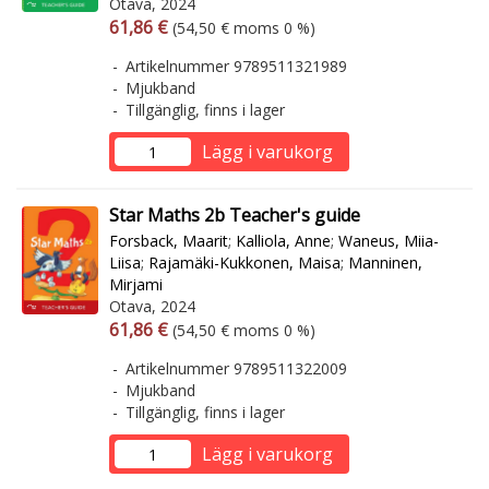
Otava, 2024
Arvonlisäverollinen hinta
Arvonlisäveroton hinta
61,86 €
(54,50 € moms 0 %)
Artikelnummer 9789511321989
Mjukband
Tillgänglig, finns i lager
Lägg i varukorg
Star Maths 2b Teacher's guide
Forsback, Maarit
;
Kalliola, Anne
;
Waneus, Miia-
Liisa
;
Rajamäki-Kukkonen, Maisa
;
Manninen,
Mirjami
Otava, 2024
Arvonlisäverollinen hinta
Arvonlisäveroton hinta
61,86 €
(54,50 € moms 0 %)
Artikelnummer 9789511322009
Mjukband
Tillgänglig, finns i lager
Lägg i varukorg