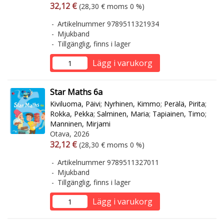
Arvonlisäverollinen hinta
Arvonlisäveroton hinta
32,12 €
(28,30 € moms 0 %)
Artikelnummer 9789511321934
Mjukband
Tillgänglig, finns i lager
Lägg i varukorg
Star Maths 6a
Kiviluoma, Päivi
;
Nyrhinen, Kimmo
;
Perälä, Pirita
;
Rokka, Pekka
;
Salminen, Maria
;
Tapiainen, Timo
;
Manninen, Mirjami
Otava, 2026
Arvonlisäverollinen hinta
Arvonlisäveroton hinta
32,12 €
(28,30 € moms 0 %)
Artikelnummer 9789511327011
Mjukband
Tillgänglig, finns i lager
Lägg i varukorg