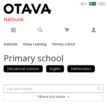
Hyppää pääsisältöön
Nätbutik
Startsida
Otava Learning
Primary school
Primary school
Educational sciences
English
Mathematics
Filtrera
och ordna