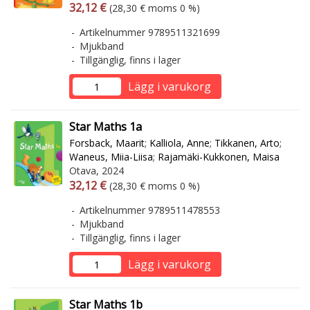
Arvonlisäverollinen hinta
Arvonlisäveroton hinta
32,12 €
(28,30 € moms 0 %)
Artikelnummer 9789511321699
Mjukband
Tillgänglig, finns i lager
Lägg i varukorg
Star Maths 1a
Forsback, Maarit
;
Kalliola, Anne
;
Tikkanen, Arto
;
Waneus, Miia-Liisa
;
Rajamäki-Kukkonen, Maisa
Otava, 2024
Arvonlisäverollinen hinta
Arvonlisäveroton hinta
32,12 €
(28,30 € moms 0 %)
Artikelnummer 9789511478553
Mjukband
Tillgänglig, finns i lager
Lägg i varukorg
Star Maths 1b