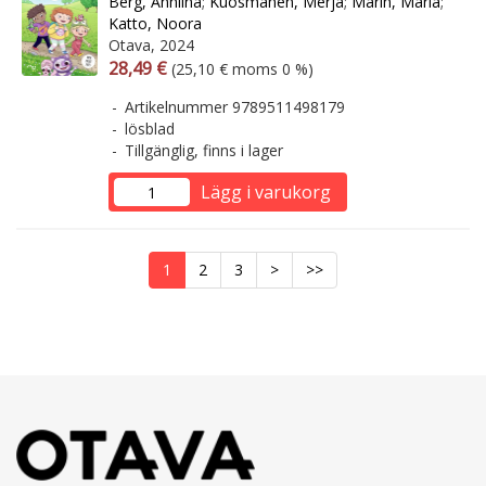
Berg, Anniina
;
Kuosmanen, Merja
;
Marin, Maria
;
Katto, Noora
Otava, 2024
Arvonlisäverollinen hinta
Arvonlisäveroton hinta
28,49 €
(25,10 € moms 0 %)
Artikelnummer 9789511498179
lösblad
Tillgänglig, finns i lager
Lägg i varukorg
1
2
3
>
>>