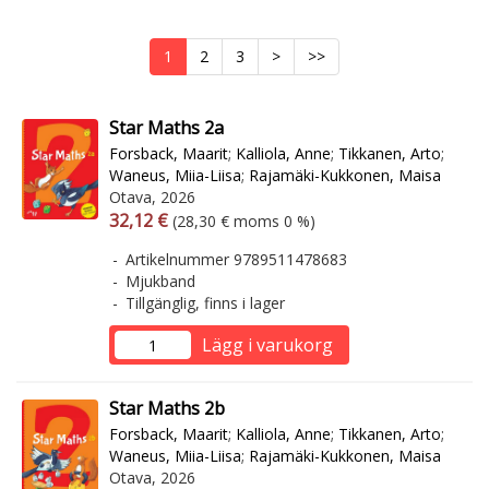
1
2
3
>
>>
Star Maths 2a
Forsback, Maarit
;
Kalliola, Anne
;
Tikkanen, Arto
;
Waneus, Miia-Liisa
;
Rajamäki-Kukkonen, Maisa
Otava, 2026
Arvonlisäverollinen hinta
Arvonlisäveroton hinta
32,12 €
(28,30 € moms 0 %)
Artikelnummer 9789511478683
Mjukband
Tillgänglig, finns i lager
Lägg i varukorg
Star Maths 2b
Forsback, Maarit
;
Kalliola, Anne
;
Tikkanen, Arto
;
Waneus, Miia-Liisa
;
Rajamäki-Kukkonen, Maisa
Otava, 2026