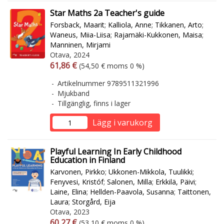
Star Maths 2a Teacher's guide
Forsback, Maarit
;
Kalliola, Anne
;
Tikkanen, Arto
;
Waneus, Miia-Liisa
;
Rajamäki-Kukkonen, Maisa
;
Manninen, Mirjami
Otava, 2024
Arvonlisäverollinen hinta
Arvonlisäveroton hinta
61,86 €
(54,50 € moms 0 %)
Artikelnummer 9789511321996
Mjukband
Tillgänglig, finns i lager
Lägg i varukorg
Playful Learning In Early Childhood
Education in Finland
Karvonen, Pirkko
;
Ukkonen-Mikkola, Tuulikki
;
Fenyvesi, Kristóf
;
Salonen, Milla
;
Erkkilä, Päivi
;
Laine, Elina
;
Hellden-Paavola, Susanna
;
Taittonen,
Laura
;
Storgård, Eija
Otava, 2023
Arvonlisäverollinen hinta
Arvonlisäveroton hinta
60,27 €
(53,10 € moms 0 %)