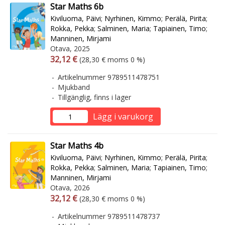
Star Maths 6b
Kiviluoma, Päivi
;
Nyrhinen, Kimmo
;
Perälä, Pirita
;
Rokka, Pekka
;
Salminen, Maria
;
Tapiainen, Timo
;
Manninen, Mirjami
Otava, 2025
Arvonlisäverollinen hinta
Arvonlisäveroton hinta
32,12 €
(28,30 € moms 0 %)
Artikelnummer 9789511478751
Mjukband
Tillgänglig, finns i lager
Lägg i varukorg
Star Maths 4b
Kiviluoma, Päivi
;
Nyrhinen, Kimmo
;
Perälä, Pirita
;
Rokka, Pekka
;
Salminen, Maria
;
Tapiainen, Timo
;
Manninen, Mirjami
Otava, 2026
Arvonlisäverollinen hinta
Arvonlisäveroton hinta
32,12 €
(28,30 € moms 0 %)
Artikelnummer 9789511478737