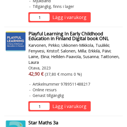
Mjukband
Tillgänglig, finns i lager
Lägg i varukorg
Playful Learning In Early Childhood
Education in Finland Digital book ONL
Karvonen, Pirkko
;
Ukkonen-Mikkola, Tuulikki
;
Fenyvesi, Kristof
;
Salonen, Milla
;
Erkkilä, Päivi
;
Laine, Elina
;
Hellden-Paavola, Susanna
;
Taittonen,
Laura
Otava, 2023
Arvonlisäverollinen hinta
Arvonlisäveroton hinta
42,90 €
(37,80 € moms 0 %)
Artikelnummer 9789511488217
Online resurs
Genast tillgänglig
Lägg i varukorg
Star Maths 3a