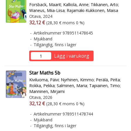
Forsback, Maarit
;
Kalliola, Anne
;
Tikkanen, Arto
;
Waneus, Miia-Liisa
;
Rajamäki-Kukkonen, Maisa
Otava, 2024
Arvonlisäverollinen hinta
Arvonlisäveroton hinta
32,12 €
(28,30 € moms 0 %)
Artikelnummer 9789511478645
Mjukband
Tillgänglig, finns i lager
Lägg i varukorg
Star Maths 5b
Kiviluoma, Päivi
;
Nyrhinen, Kimmo
;
Perälä, Pirita
;
Rokka, Pekka
;
Salminen, Maria
;
Tapiainen, Timo
;
Manninen, Mirjami
Otava, 2026
Arvonlisäverollinen hinta
Arvonlisäveroton hinta
32,12 €
(28,30 € moms 0 %)
Artikelnummer 9789511478744
Mjukband
Tillgänglig, finns i lager