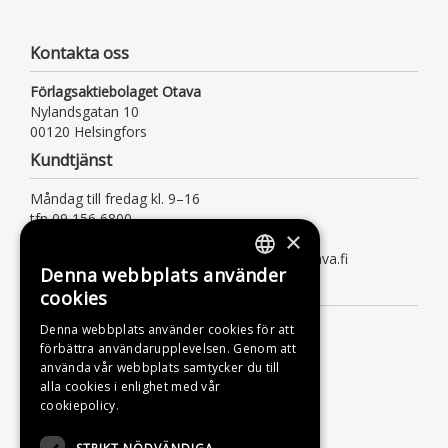
Kontakta oss
Förlagsaktiebolaget Otava
Nylandsgatan 10
00120 Helsingfors
Kundtjänst
Måndag till fredag kl. 9–16
tfn 09 156 6800
×
(lna/msa, också för kötiden)
kundtjanst@otava.fi eller asiakaspalvelu@otava.fi
Denna webbplats använder
FINNISH
Information
cookies
SWEDISH
Leverans
Denna webbplats använder cookies för att
förbättra användarupplevelsen. Genom att
ENGLISH
Instruktioner
använda vår webbplats samtycker du till
Dataskyddsbeskrivning
alla cookies i enlighet med vår
cookiepolicy.
Tillgänglighetsutlåtande