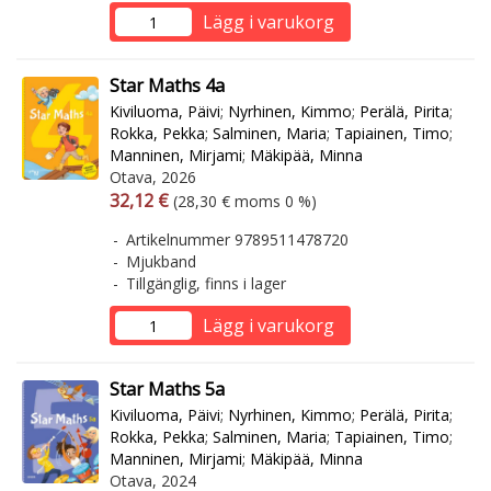
Lägg i varukorg
Star Maths 4a
Kiviluoma, Päivi
;
Nyrhinen, Kimmo
;
Perälä, Pirita
;
Rokka, Pekka
;
Salminen, Maria
;
Tapiainen, Timo
;
Manninen, Mirjami
;
Mäkipää, Minna
Otava, 2026
Arvonlisäverollinen hinta
Arvonlisäveroton hinta
32,12 €
(28,30 € moms 0 %)
Artikelnummer 9789511478720
Mjukband
Tillgänglig, finns i lager
Lägg i varukorg
Star Maths 5a
Kiviluoma, Päivi
;
Nyrhinen, Kimmo
;
Perälä, Pirita
;
Rokka, Pekka
;
Salminen, Maria
;
Tapiainen, Timo
;
Manninen, Mirjami
;
Mäkipää, Minna
Otava, 2024