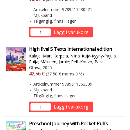
Artikelnummer 9789511430421
Mjukband
Tillgänglig, finns i lager
Lägg i varukorg
High five! 5 Texts international edition
Kalaja, Mari
;
Korpela, Niina
;
Kuja-Kyyny-Pajula,
Raija
;
Mäkinen, Jamie
;
Pelli-Kouvo, Päivi
Otava, 2025
Arvonlisäverollinen hinta
Arvonlisäveroton hinta
42,56 €
(37,50 € moms 0 %)
Artikelnummer 9789511363309
Mjukband
Tillgänglig, finns i lager
Lägg i varukorg
Preschool Journey with Pocket Puffs