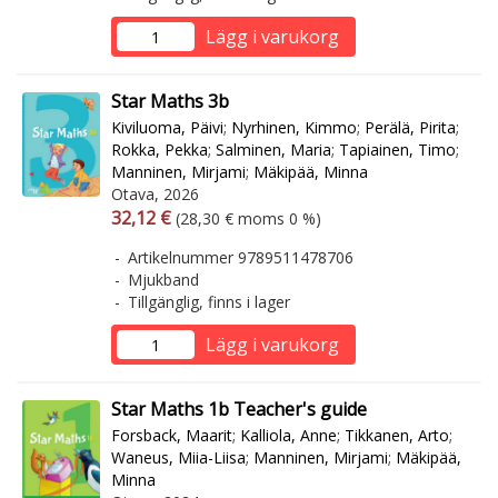
Lägg i varukorg
Star Maths 3b
Kiviluoma, Päivi
;
Nyrhinen, Kimmo
;
Perälä, Pirita
;
Rokka, Pekka
;
Salminen, Maria
;
Tapiainen, Timo
;
Manninen, Mirjami
;
Mäkipää, Minna
Otava, 2026
Arvonlisäverollinen hinta
Arvonlisäveroton hinta
32,12 €
(28,30 € moms 0 %)
Artikelnummer 9789511478706
Mjukband
Tillgänglig, finns i lager
Lägg i varukorg
Star Maths 1b Teacher's guide
Forsback, Maarit
;
Kalliola, Anne
;
Tikkanen, Arto
;
Waneus, Miia-Liisa
;
Manninen, Mirjami
;
Mäkipää,
Minna