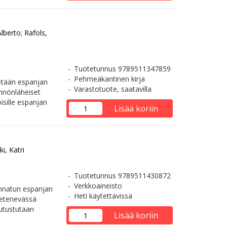
Alberto
;
Rafols,
Tuotetunnus 9789511347859
Pehmeäkantinen kirja
etään espanjan
Varastotuote, saatavilla
ännönläheiset
oisille espanjan
Lisää koriin
i, Katri
Tuotetunnus 9789511430872
Verkkoaineisto
unnatun espanjan
Heti käytettävissä
 etenevässä
tutustutaan
Lisää koriin