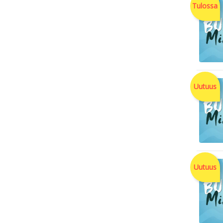
Tulossa
Uutuus
Uutuus