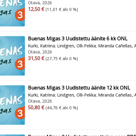
Otava, 2026
Arvonlisäverollinen hinta
Arvonlisäveroton hinta
12,50 €
(11,01 € alv 0 %)
Buenas Migas 3 Uudistettu äänite 6 kk ONL
Kurki, Katriina
;
Lindgren, Olli-Pekka
;
Miranda Cañellas, 
Otava, 2026
Arvonlisäverollinen hinta
Arvonlisäveroton hinta
31,50 €
(27,75 € alv 0 %)
Buenas Migas 3 Uudistettu äänite 12 kk ONL
Kurki, Katriina
;
Lindgren, Olli-Pekka
;
Miranda Cañellas, 
Otava, 2026
Arvonlisäverollinen hinta
Arvonlisäveroton hinta
50,80 €
(44,76 € alv 0 %)