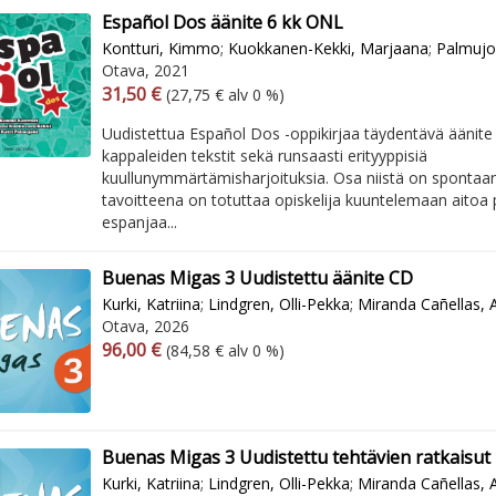
Español Dos äänite 6 kk ONL
Kontturi, Kimmo
;
Kuokkanen-Kekki, Marjaana
;
Palmujok
Otava, 2021
Arvonlisäverollinen hinta
Arvonlisäveroton hinta
31,50 €
(27,75 € alv 0 %)
Uudistettua Español Dos -oppikirjaa täydentävä äänite s
kappaleiden tekstit sekä runsaasti erityyppisiä
kuullunymmärtämisharjoituksia. Osa niistä on spontaan
tavoitteena on totuttaa opiskelija kuuntelemaan aitoa
espanjaa...
Buenas Migas 3 Uudistettu äänite CD
Kurki, Katriina
;
Lindgren, Olli-Pekka
;
Miranda Cañellas, 
Otava, 2026
Arvonlisäverollinen hinta
Arvonlisäveroton hinta
96,00 €
(84,58 € alv 0 %)
Buenas Migas 3 Uudistettu tehtävien ratkaisut
Kurki, Katriina
;
Lindgren, Olli-Pekka
;
Miranda Cañellas, 