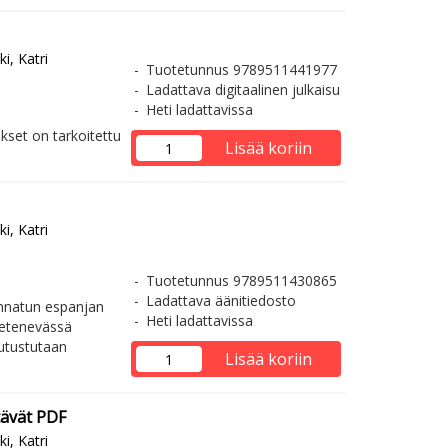
i, Katri
Tuotetunnus 9789511441977
Ladattava digitaalinen julkaisu
Heti ladattavissa
kset on tarkoitettu
Lisää koriin
i, Katri
Tuotetunnus 9789511430865
Ladattava äänitiedosto
unnatun espanjan
Heti ladattavissa
 etenevässä
tutustutaan
Lisää koriin
tävät PDF
i, Katri