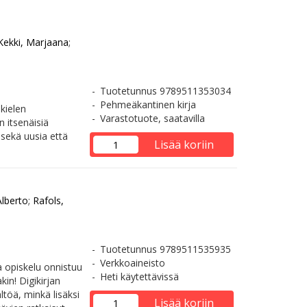
ekki, Marjaana
;
Tuotetunnus 9789511353034
Pehmeäkantinen kirja
kielen
Varastotuote, saatavilla
n itsenäisiä
 sekä uusia että
Lisää koriin
Alberto
;
Rafols,
Tuotetunnus 9789511535935
Verkkoaineisto
a opiskelu onnistuu
Heti käytettävissä
kin! Digikirjan
ltöä, minkä lisäksi
Lisää koriin