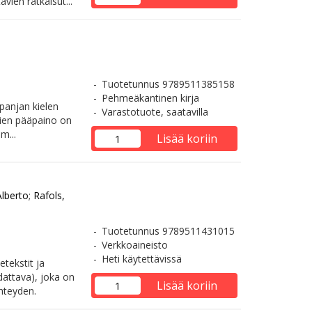
ävien ratkaisut...
Tuotetunnus 9789511385158
Pehmeäkantinen kirja
spanjan kielen
Varastotuote, saatavilla
stien pääpaino on
m...
Lisää koriin
Alberto
;
Rafols,
Tuotetunnus 9789511431015
Verkkoaineisto
Heti käytettävissä
tekstit ja
dattava), joka on
Lisää koriin
yhteyden.