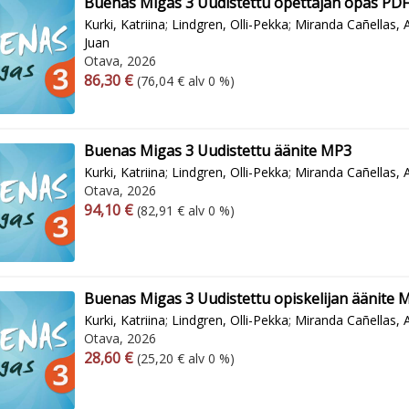
Buenas Migas 3 Uudistettu opettajan opas PDF
Kurki, Katriina
;
Lindgren, Olli-Pekka
;
Miranda Cañellas, 
Juan
Otava, 2026
Arvonlisäverollinen hinta
Arvonlisäveroton hinta
86,30 €
(76,04 € alv 0 %)
Buenas Migas 3 Uudistettu äänite MP3
Kurki, Katriina
;
Lindgren, Olli-Pekka
;
Miranda Cañellas, 
Otava, 2026
Arvonlisäverollinen hinta
Arvonlisäveroton hinta
94,10 €
(82,91 € alv 0 %)
Buenas Migas 3 Uudistettu opiskelijan äänite 
Kurki, Katriina
;
Lindgren, Olli-Pekka
;
Miranda Cañellas, 
Otava, 2026
Arvonlisäverollinen hinta
Arvonlisäveroton hinta
28,60 €
(25,20 € alv 0 %)