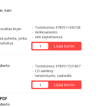
i, Katri
Tuotetunnus 9789511430728
isältää kirjan
Verkkoaineisto
Heti käytettävissä
ia puhetta, jonka
 puhuttua
Lisää koriin
Alberto
Tuotetunnus 9789511531807
CD-äänilevy
Varastotuote, saatavilla
Lisää koriin
 PDF
Alberto