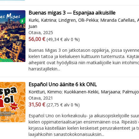
Buenas migas 3 — Espanjaa aikuisille
Kurki, Katriina
;
Lindgren, Olli-Pekka
;
Miranda Cañellas, 
Juan
Otava, 2025
Arvonlisäverollinen hinta
Arvonlisäveroton hinta
56,00 €
(49,34 € alv 0 %)
Buenas Migas 3 on jatkotason oppikirja, jossa syvenn
kielen taitoa ja kielialueen kulttuurin tuntemusta. Käyt
aihepiirit ovat hyödyllisiä niin matkailijoille kuin intohim
harrastajillekin...
Español Uno äänite 6 kk ONL
Kontturi, Kimmo
;
Kuokkanen-Kekki, Marjaana
;
Palmujok
Otava, 2021
Arvonlisäverollinen hinta
Arvonlisäveroton hinta
31,50 €
(27,75 € alv 0 %)
Español Uno on korkeakoulu- ja aikuisopiskelijoille su
kielen oppimateriaalisarjan ensimmäinen osa. Ripeästi
kirjassa käsitellään kielen keskeiset perusrakenteet ja 
laajahkoihin sanastokokonaisuuksiin...