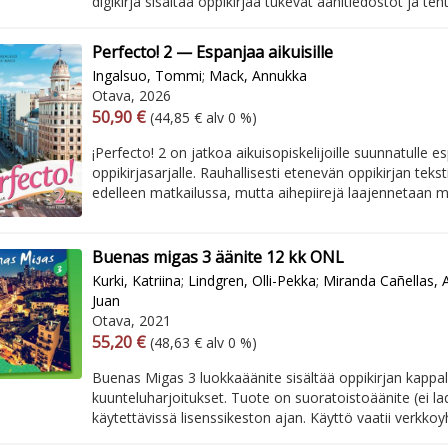
digikirja sisältää oppikirjaa tukevat äänitiedostot ja teht
Perfecto! 2 — Espanjaa aikuisille
Ingalsuo, Tommi
;
Mack, Annukka
Otava, 2026
Arvonlisäverollinen hinta
Arvonlisäveroton hinta
50,90 €
(44,85 € alv 0 %)
¡Perfecto! 2 on jatkoa aikuisopiskelijoille suunnatulle e
oppikirjasarjalle. Rauhallisesti etenevän oppikirjan tek
edelleen matkailussa, mutta aihepiirejä laajennetaan m
Buenas migas 3 äänite 12 kk ONL
Kurki, Katriina
;
Lindgren, Olli-Pekka
;
Miranda Cañellas, 
Juan
Otava, 2021
Arvonlisäverollinen hinta
Arvonlisäveroton hinta
55,20 €
(48,63 € alv 0 %)
Buenas Migas 3 luokkaäänite sisältää oppikirjan kappale
kuunteluharjoitukset. Tuote on suoratoistoäänite (ei la
käytettävissä lisenssikeston ajan. Käyttö vaatii verkko