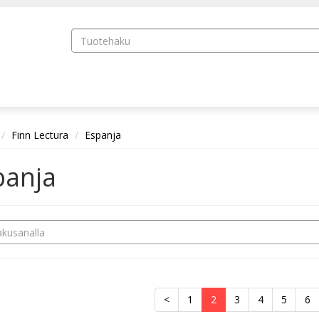
Finn Lectura
Espanja
panja
<
1
2
3
4
5
6