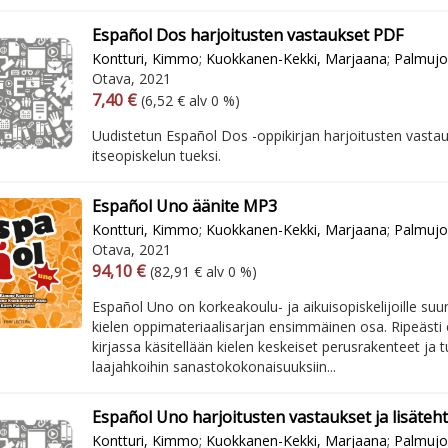
Español Dos harjoitusten vastaukset PDF
Kontturi, Kimmo
;
Kuokkanen-Kekki, Marjaana
;
Palmujok
Otava, 2021
Arvonlisäverollinen hinta
Arvonlisäveroton hinta
7,40 €
(6,52 € alv 0 %)
Uudistetun Español Dos -oppikirjan harjoitusten vastau
itseopiskelun tueksi.
Español Uno äänite MP3
Kontturi, Kimmo
;
Kuokkanen-Kekki, Marjaana
;
Palmujok
Otava, 2021
Arvonlisäverollinen hinta
Arvonlisäveroton hinta
94,10 €
(82,91 € alv 0 %)
Español Uno on korkeakoulu- ja aikuisopiskelijoille su
kielen oppimateriaalisarjan ensimmäinen osa. Ripeästi
kirjassa käsitellään kielen keskeiset perusrakenteet ja 
laajahkoihin sanastokokonaisuuksiin...
Español Uno harjoitusten vastaukset ja lisäteh
Kontturi, Kimmo
;
Kuokkanen-Kekki, Marjaana
;
Palmujok