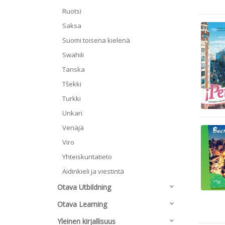
Ruotsi
Saksa
Suomi toisena kielenä
Swahili
Tanska
Tšekki
Turkki
Unkari
Venäjä
Viro
Yhteiskuntatieto
Äidinkieli ja viestintä
Otava Utbildning
Otava Learning
Yleinen kirjallisuus