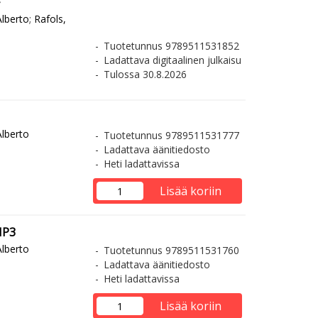
Alberto
;
Rafols,
Tuotetunnus 9789511531852
Ladattava digitaalinen julkaisu
Tulossa 30.8.2026
Alberto
Tuotetunnus 9789511531777
Ladattava äänitiedosto
Heti ladattavissa
Lisää koriin
MP3
Alberto
Tuotetunnus 9789511531760
Ladattava äänitiedosto
Heti ladattavissa
Lisää koriin