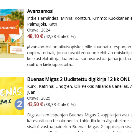
Avanzamos!
Intke Hernández, Minna
;
Kontturi, Kimmo
;
Kuokkanen-K
Palmujoki, Katri
Otava, 2024
Arvonlisäverollinen hinta
Arvonlisäveroton hinta
48,10 €
(42,38 € alv 0 %)
¡Avanzamos! on aikuisopiskelijoille suunnattu espanjan 
oppimateriaali, jonka tavoitteena on kehittää opiskelija
keskustelutaitoja, laajentaa sanavarastoa ja harjoittaa
opittuja kielioppiasioita...
Buenas Migas 2 Uudistettu digikirja 12 kk ONL
Kurki, Katriina
;
Lindgren, Olli-Pekka
;
Miranda Cañellas, 
Juan
Otava, 2025
Arvonlisäverollinen hinta
Arvonlisäveroton hinta
43,50 €
(38,33 € alv 0 %)
Digitaalisen espanjan Buenas Migas 2 -oppikirjan avull
kätevästi niin tietokoneella, tabletilla kuin älypuhelimella
sisältö vastaa painetun Buenas Migas 2 -oppikirjan sisä