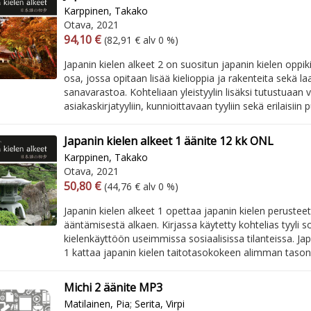
Karppinen, Takako
Otava, 2021
Arvonlisäverollinen hinta
Arvonlisäveroton hinta
94,10 €
(82,91 € alv 0 %)
Japanin kielen alkeet 2 on suositun japanin kielen oppiki
osa, jossa opitaan lisää kielioppia ja rakenteita sekä l
sanavarastoa. Kohteliaan yleistyylin lisäksi tutustuaan v
asiakaskirjatyyliin, kunnioittavaan tyyliin sekä erilaisiin p
Japanin kielen alkeet 1 äänite 12 kk ONL
Karppinen, Takako
Otava, 2021
Arvonlisäverollinen hinta
Arvonlisäveroton hinta
50,80 €
(44,76 € alv 0 %)
Japanin kielen alkeet 1 opettaa japanin kielen perusteet
ääntämisestä alkaen. Kirjassa käytetty kohtelias tyyli s
kielenkäyttöön useimmissa sosiaalisissa tilanteissa. Jap
1 kattaa japanin kielen taitotasokokeen alimman tason k
Michi 2 äänite MP3
Matilainen, Pia
;
Serita, Virpi