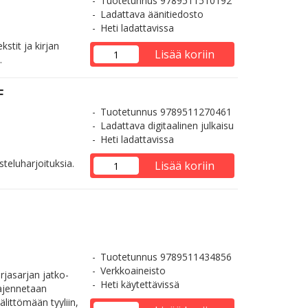
Tuotetunnus 9789511510192
Ladattava äänitiedosto
Heti ladattavissa
stit ja kirjan
Lisää koriin
.
F
Tuotetunnus 9789511270461
Ladattava digitaalinen julkaisu
Heti ladattavissa
steluharjoituksia.
Lisää koriin
Tuotetunnus 9789511434856
Verkkoaineisto
rjasarjan jatko-
Heti käytettävissä
aajennetaan
älittömään tyyliin,