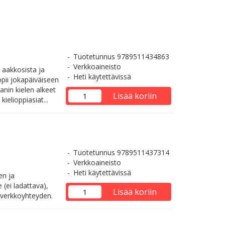
Tuotetunnus 9789511434863
Verkkoaineisto
 aakkosista ja
Heti käytettävissä
opii jokapäiväiseen
anin kielen alkeet
Lisää koriin
ielioppiasiat...
Tuotetunnus 9789511437314
Verkkoaineisto
Heti käytettävissä
en ja
 (ei ladattava),
Lisää koriin
i verkkoyhteyden.