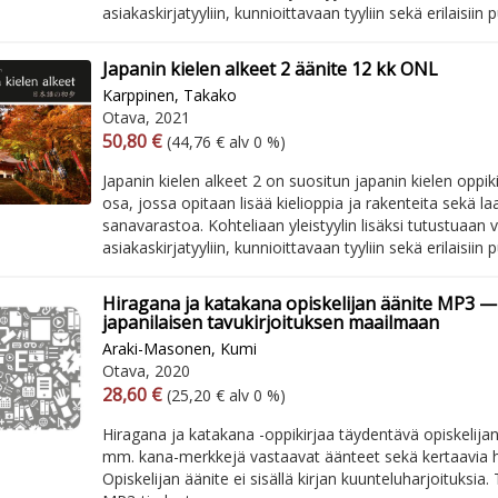
asiakaskirjatyyliin, kunnioittavaan tyyliin sekä erilaisiin p
Japanin kielen alkeet 2 äänite 12 kk ONL
Karppinen, Takako
Otava, 2021
Arvonlisäverollinen hinta
Arvonlisäveroton hinta
50,80 €
(44,76 € alv 0 %)
Japanin kielen alkeet 2 on suositun japanin kielen oppiki
osa, jossa opitaan lisää kielioppia ja rakenteita sekä l
sanavarastoa. Kohteliaan yleistyylin lisäksi tutustuaan v
asiakaskirjatyyliin, kunnioittavaan tyyliin sekä erilaisiin p
Hiragana ja katakana opiskelijan äänite MP3 
japanilaisen tavukirjoituksen maailmaan
Araki-Masonen, Kumi
Otava, 2020
Arvonlisäverollinen hinta
Arvonlisäveroton hinta
28,60 €
(25,20 € alv 0 %)
Hiragana ja katakana -oppikirjaa täydentävä opiskelijan
mm. kana-merkkejä vastaavat äänteet sekä kertaavia ha
Opiskelijan äänite ei sisällä kirjan kuunteluharjoituksia