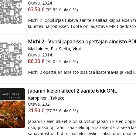
Otava, 2024
Arvonlisäverollinen hinta
Arvonlisäveroton hinta
63,50 €
(55,95 € alv 0 %)
Michi 2 -oppikirjaa tukeva äänite sisältää kappaleiden tek
kuunteluharjoitukset. Tuote on ladattava MP3-tiedosto
Michi 2 - Vuosi Japanissa opettajan aineisto PD
Matilainen, Pia
;
Serita, Virpi
Otava, 2014
Arvonlisäverollinen hinta
Arvonlisäveroton hinta
86,30 €
(76,04 € alv 0 %)
Michi 2 opettajan aineisto sisältää lisätehtäviä ja kesku
Japanin kielen alkeet 2 äänite 6 kk ONL
Karppinen, Takako
Otava, 2021
Arvonlisäverollinen hinta
Arvonlisäveroton hinta
31,50 €
(27,75 € alv 0 %)
Japanin kielen alkeet 2 on suositun japanin kielen oppiki
osa, jossa opitaan lisää kielioppia ja rakenteita sekä l
sanavarastoa. Kohteliaan yleistyylin lisäksi tutustuaan v