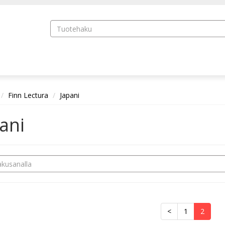
Finn Lectura
Japani
ani
<
1
2