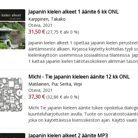
Japanin kielen alkeet 1 äänite 6 kk ONL
Karppinen, Takako
Otava, 2021
Arvonlisäverollinen hinta
Arvonlisäveroton hinta
31,50 €
(27,75 € alv 0 %)
Japanin kielen alkeet 1 opettaa japanin kielen perusteet
ääntämisestä alkaen. Kirjassa käytetty kohtelias tyyli s
kielenkäyttöön useimmissa sosiaalisissa tilanteissa. Jap
1 kattaa japanin kielen taitotasokokeen alimman tason k
Michi - Tie japanin kieleen äänite 12 kk ONL
Matilainen, Pia
;
Serita, Virpi
Otava, 2021
Arvonlisäverollinen hinta
Arvonlisäveroton hinta
37,30 €
(32,86 € alv 0 %)
Michi Tie japanin kieleen äänite tukee opiskelua dialogi
kuunteluharjoitusten avulla. Tuote on suoratoistoäänite
joka on käytettävissä lisenssikeston ajan. Käyttö vaati
Japanin kielen alkeet 2 äänite MP3