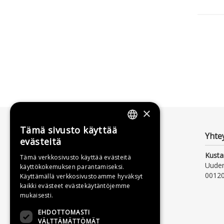
×
Tämä sivusto käyttää
FINNISH
Yhte
evästeitä
SWEDISH
Kusta
Tämä verkkosivusto käyttää evästeitä
Uude
käyttökokemuksen parantamiseksi.
ENGLISH
00120
Käyttämällä verkkosivustoamme hyväksyt
kaikki evästeet evästekäytäntöjemme
mukaisesti.
EHDOTTOMASTI
VÄLTTÄMÄTTÖMÄT