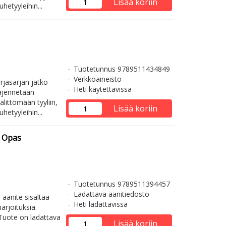
Lisää koriin
uhetyyleihin...
Tuotetunnus 9789511434849
Verkkoaineisto
rjasarjan jatko-
Heti käytettävissä
aajennetaan
älittömään tyyliin,
Lisää koriin
uhetyyleihin...
— Opas
Tuotetunnus 9789511394457
Ladattava äänitiedosto
 äänite sisältää
Heti ladattavissa
rjoituksia.
. Tuote on ladattava
Lisää koriin