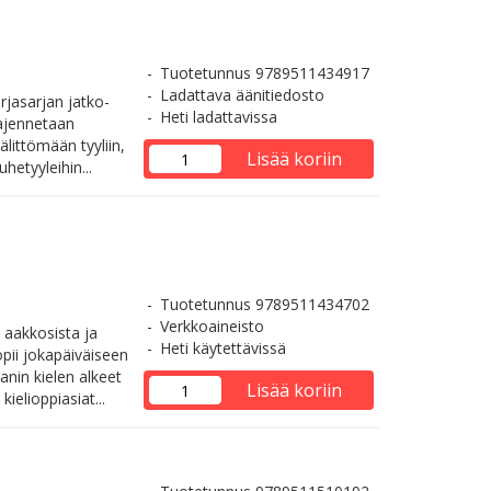
Tuotetunnus 9789511434917
Ladattava äänitiedosto
rjasarjan jatko-
Heti ladattavissa
aajennetaan
älittömään tyyliin,
Lisää koriin
uhetyyleihin...
Tuotetunnus 9789511434702
Verkkoaineisto
 aakkosista ja
Heti käytettävissä
opii jokapäiväiseen
anin kielen alkeet
Lisää koriin
ielioppiasiat...