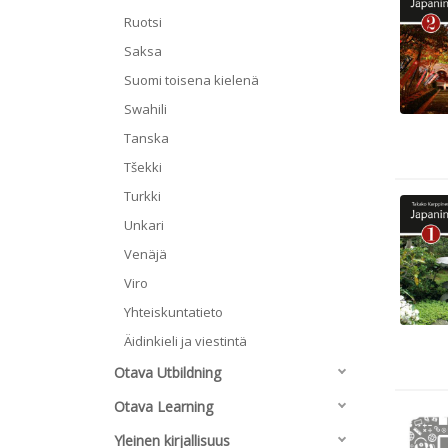
Ruotsi
Saksa
Suomi toisena kielenä
Swahili
Tanska
Tšekki
Turkki
Unkari
Venäjä
Viro
Yhteiskuntatieto
Äidinkieli ja viestintä
Otava Utbildning
Otava Learning
Yleinen kirjallisuus