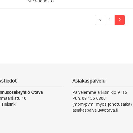
MP3-tiedosto.
<
1
2
ystiedot
Asiakaspalvelu
nnusosakeyhtiö Otava
Palvelemme arkisin klo 9–16
nmaankatu 10
Puh. 09 156 6800
 Helsinki
(mpm/pvm, myös jonotusaika)
asiakaspalvelu@otava.fi