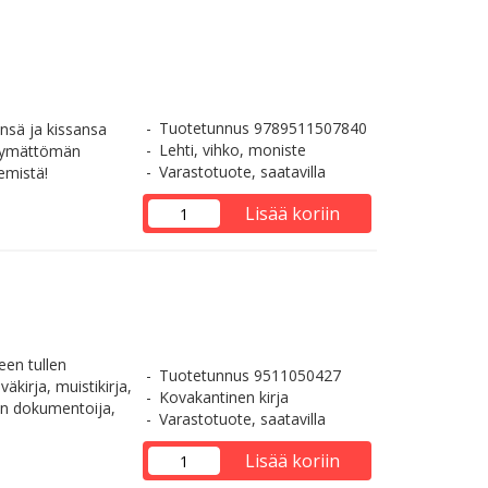
Tuotetunnus 9789511507840
änsä ja kissansa
Lehti, vihko, moniste
äkymättömän
Varastotuote, saatavilla
emistä!
Lisää koriin
een tullen
Tuotetunnus 9511050427
väkirja, muistikirja,
Kovakantinen kirja
ten dokumentoija,
Varastotuote, saatavilla
Lisää koriin