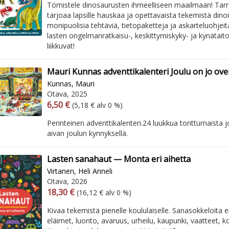
Tömistele dinosaurusten ihmeelliseen maailmaan! Tarr
tarjoaa lapsille hauskaa ja opettavaista tekemistä dinoi
monipuolisia tehtäviä, tietopaketteja ja askarteluohjeit
lasten ongelmanratkaisu-, keskittymiskyky- ja kynätaito
liikkuvat!
Mauri Kunnas adventtikalenteri Joulu on jo ovel
Kunnas, Mauri
Otava, 2025
Arvonlisäverollinen hinta
Arvonlisäveroton hinta
6,50 €
(5,18 € alv 0 %)
Perinteinen adventtikalenteri.​ ​ 24 luukkua tonttumaista
aivan joulun kynnyksellä.
Lasten sanahaut — Monta eri aihetta
Virtanen, Heli Anneli
Otava, 2026
Arvonlisäverollinen hinta
Arvonlisäveroton hinta
18,30 €
(16,12 € alv 0 %)
Kivaa tekemistä pienelle koululaiselle. ​ ​Sanasokkeloita
eläimet, luonto, avaruus, urheilu, kaupunki, vaatteet, ko