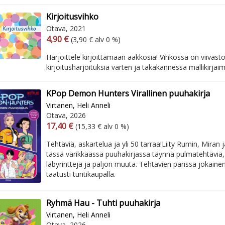
Kirjoitusvihko
Otava, 2021
Arvonlisäverollinen hinta
Arvonlisäveroton hinta
4,90 €
(3,90 € alv 0 %)
Harjoittele kirjoittamaan aakkosia! Vihkossa on viivasto
kirjoitusharjoituksia varten ja takakannessa mallikirjaim
KPop Demon Hunters Virallinen puuhakirja
Virtanen, Heli Anneli
Otava, 2026
Arvonlisäverollinen hinta
Arvonlisäveroton hinta
17,40 €
(15,33 € alv 0 %)
Tehtäviä, askartelua ja yli 50 tarraa!​ Liity Rumin, Mira
tässä värikkäässä puuhakirjassa täynnä pulmatehtäviä, 
labyrinttejä ja paljon muuta. Tehtävien parissa jokainen 
taatusti tuntikaupalla.​ ​
Ryhmä Hau - Tuhti puuhakirja
Virtanen, Heli Anneli
Otava, 2026