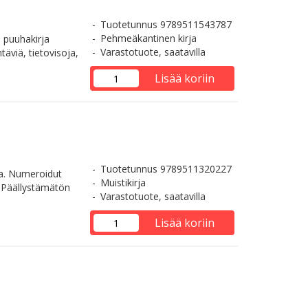
Tuotetunnus 9789511543787
Pehmeäkantinen kirja
 puuhakirja
Varastotuote, saatavilla
täviä, tietovisoja,
Lisää koriin
Tuotetunnus 9789511320227
la. Numeroidut
Muistikirja
. Päällystämätön
Varastotuote, saatavilla
Lisää koriin