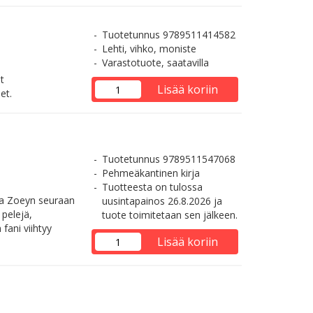
Tuotetunnus 9789511414582
Lehti, vihko, moniste
Varastotuote, saatavilla
t
Lisää koriin
et.
Tuotetunnus 9789511547068
Pehmeäkantinen kirja
Tuotteesta on tulossa
n ja Zoeyn seuraan
uusintapainos 26.8.2026 ja
pelejä,
tuote toimitetaan sen jälkeen.
fani viihtyy
Lisää koriin