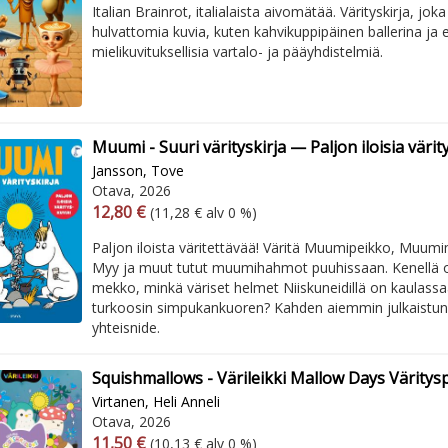
Italian Brainrot, italialaista aivomätää. Värityskirja, joka
hulvattomia kuvia, kuten kahvikuppipäinen ballerina ja el
mielikuvituksellisia vartalo- ja pääyhdistelmiä.
Muumi - Suuri värityskirja — Paljon iloisia värit
Jansson, Tove
Otava, 2026
Arvonlisäverollinen hinta
Arvonlisäveroton hinta
12,80 €
(11,28 € alv 0 %)
Paljon iloista väritettävää! Väritä Muumipeikko, Muu
Myy ja muut tutut muumihahmot puuhissaan. Kenellä 
mekko, minkä väriset helmet Niiskuneidillä on kaulassa
turkoosin simpukankuoren? Kahden aiemmin julkaistun v
yhteisnide.
Squishmallows - Värileikki Mallow Days Väritysp
Virtanen, Heli Anneli
Otava, 2026
Arvonlisäverollinen hinta
Arvonlisäveroton hinta
11,50 €
(10,13 € alv 0 %)