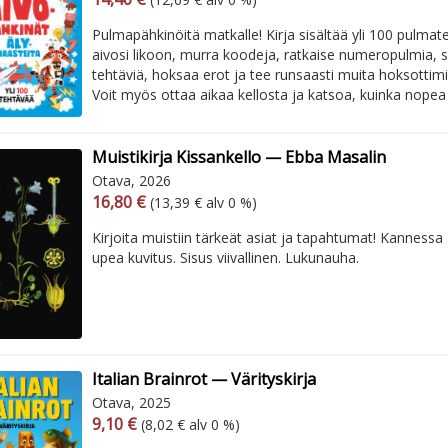
Pulmapähkinöitä matkalle! Kirja sisältää yli 100 pulmat
aivosi likoon, murra koodeja, ratkaise numeropulmia, se
tehtäviä, hoksaa erot ja tee runsaasti muita hoksottimia
Voit myös ottaa aikaa kellosta ja katsoa, kuinka nopea r
Muistikirja Kissankello — Ebba Masalin
Otava, 2026
Arvonlisäverollinen hinta
Arvonlisäveroton hinta
16,80 €
(13,39 € alv 0 %)
Kirjoita muistiin tärkeät asiat ja tapahtumat! Kannessa
upea kuvitus. Sisus viivallinen. Lukunauha.
Italian Brainrot — Värityskirja
Otava, 2025
Arvonlisäverollinen hinta
Arvonlisäveroton hinta
9,10 €
(8,02 € alv 0 %)