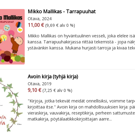
Mikko Mallikas - Tarrapuuhat
Otava, 2024
Arvonlisäverollinen hinta
Arvonlisäveroton hinta
11,00 €
(9,69 € alv 0 %)
Mikko Mallikas on hyväntuulinen vesseli, joka elelee is
kanssa. Tarrapuuhakirjassa riittää tekemistä - jopa n
ystävänkin kanssa. Mukana hurjasti tarroja ja kivaa tek
Avoin kirja (tyhjä kirja)
Otava, 2019
Arvonlisäverollinen hinta
Arvonlisäveroton hinta
9,10 €
(7,25 € alv 0 %)
"Kirjoja, jotka tekevät meidät onnellisiksi, voimme tarp
kirjoittaa itse." Avoin kirja on mahdollisuuksien kirja: päi
vieraskirja, vauvakirja, reseptikirja, perheen sattumus
matkakirja, pöytälaatikkokirjoittajan aarre...