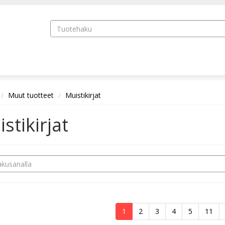
Muut tuotteet
Muistikirjat
stikirjat
1
2
3
4
5
11