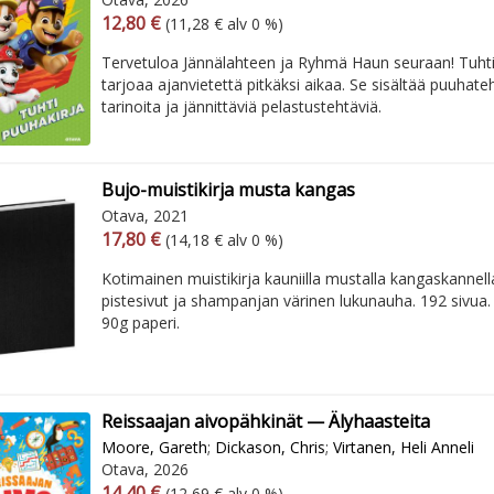
Arvonlisäverollinen hinta
Arvonlisäveroton hinta
12,80 €
(11,28 € alv 0 %)
Tervetuloa Jännälahteen ja Ryhmä Haun seuraan! Tuhti
tarjoaa ajanvietettä pitkäksi aikaa. Se sisältää puuhateh
tarinoita ja jännittäviä pelastustehtäviä.
Bujo-muistikirja musta kangas
Otava, 2021
Arvonlisäverollinen hinta
Arvonlisäveroton hinta
17,80 €
(14,18 € alv 0 %)
Kotimainen muistikirja kauniilla mustalla kangaskannel
pistesivut ja shampanjan värinen lukunauha. 192 sivua
90g paperi.
Reissaajan aivopähkinät — Älyhaasteita
Moore, Gareth
;
Dickason, Chris
;
Virtanen, Heli Anneli
Otava, 2026
Arvonlisäverollinen hinta
Arvonlisäveroton hinta
14,40 €
(12,69 € alv 0 %)