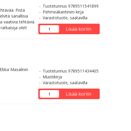
Tuotetunnus 9789511541899
ehtävää. Pistä
Pehmeäkantinen kirja
lvitä sanallisia
Varastotuote, saatavilla
 vaativia tehtäviä.
atkaisija olet!
Lisää koriin
 Ebba Masalinin
Tuotetunnus 9789511434405
Muistikirja
Varastotuote, saatavilla
Lisää koriin