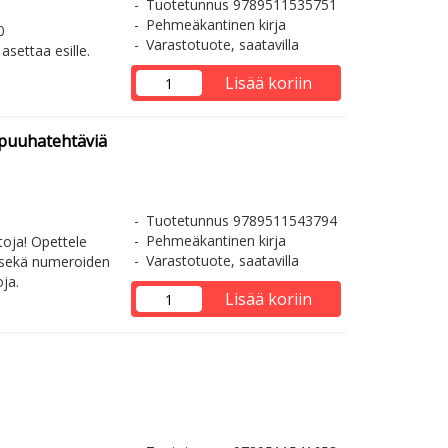
Tuotetunnus 9789511535751
Pehmeäkantinen kirja
0
Varastotuote, saatavilla
asettaa esille.
Lisää koriin
 puuhatehtäviä
Tuotetunnus 9789511543794
Pehmeäkantinen kirja
oja! Opettele
Varastotuote, saatavilla
a sekä numeroiden
ja.
Lisää koriin