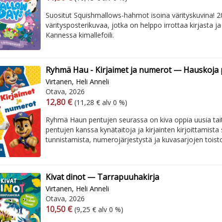
Suositut Squishmallows-hahmot isoina värityskuvina! 2
väritysposterikuvaa, jotka on helppo irrottaa kirjasta ja 
Kannessa kimallefoili.
Ryhmä Hau - Kirjaimet ja numerot — Hauskoja
Virtanen, Heli Anneli
Otava, 2026
Arvonlisäverollinen hinta
Arvonlisäveroton hinta
12,80 €
(11,28 € alv 0 %)
Ryhmä Haun pentujen seurassa on kiva oppia uusia tait
pentujen kanssa kynätaitoja ja kirjainten kirjoittamist
tunnistamista, numerojärjestystä ja kuvasarjojen toisto
Kivat dinot — Tarrapuuhakirja
Virtanen, Heli Anneli
Otava, 2026
Arvonlisäverollinen hinta
Arvonlisäveroton hinta
10,50 €
(9,25 € alv 0 %)