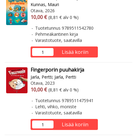
Kunnas, Mauri
Otava, 2026
Arvonlisäverollinen hinta
Arvonlisäveroton hinta
10,00 €
(8,81 € alv 0 %)
Tuotetunnus 9789511542780
Pehmeäkantinen kirja
Varastotuote, saatavilla
Lisää koriin
Fingerporin puuhakirja
Jarla, Pertti
;
Jarla, Pertti
Otava, 2023
Arvonlisäverollinen hinta
Arvonlisäveroton hinta
10,00 €
(8,81 € alv 0 %)
Tuotetunnus 9789511475941
Lehti, vihko, moniste
Varastotuote, saatavilla
Lisää koriin