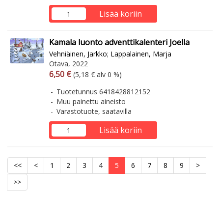
Lisää koriin
Kamala luonto adventtikalenteri Joella
Vehniäinen, Jarkko
;
Lappalainen, Marja
Otava, 2022
Arvonlisäverollinen hinta
Arvonlisäveroton hinta
6,50 €
(5,18 € alv 0 %)
Tuotetunnus 6418428812152
Muu painettu aineisto
Varastotuote, saatavilla
Lisää koriin
<<
<
1
2
3
4
5
6
7
8
9
>
>>