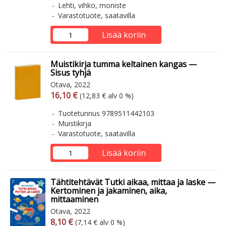
Lehti, vihko, moniste
Varastotuote, saatavilla
Lisää koriin
Muistikirja tumma keltainen kangas —
Sisus tyhjä
Otava, 2022
Arvonlisäverollinen hinta
Arvonlisäveroton hinta
16,10 €
(12,83 € alv 0 %)
Tuotetunnus 9789511442103
Muistikirja
Varastotuote, saatavilla
Lisää koriin
Tähtitehtävät Tutki aikaa, mittaa ja laske —
Kertominen ja jakaminen, aika,
mittaaminen
Otava, 2022
Arvonlisäverollinen hinta
Arvonlisäveroton hinta
8,10 €
(7,14 € alv 0 %)