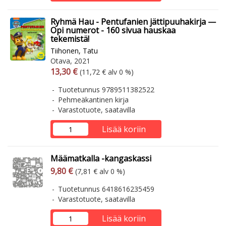
Ryhmä Hau - Pentufanien jättipuuhakirja —
Opi numerot - 160 sivua hauskaa
tekemistä!
Tiihonen, Tatu
Otava, 2021
Arvonlisäverollinen hinta
Arvonlisäveroton hinta
13,30 €
(11,72 € alv 0 %)
Tuotetunnus 9789511382522
Pehmeäkantinen kirja
Varastotuote, saatavilla
Lisää koriin
Määmatkalla -kangaskassi
Arvonlisäverollinen hinta
Arvonlisäveroton hinta
9,80 €
(7,81 € alv 0 %)
Tuotetunnus 6418616235459
Varastotuote, saatavilla
Lisää koriin