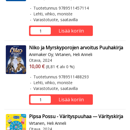
Tuotetunnus 9789511457114
Lehti, vihko, moniste
Varastotuote, saatavilla
Lisää koriin
Niko ja Myrskyporojen arvoitus Puuhakirja
Animaker Oy
;
Virtanen, Heli Anneli
Otava, 2024
Arvonlisäverollinen hinta
Arvonlisäveroton hinta
10,00 €
(8,81 € alv 0 %)
Tuotetunnus 9789511488293
Lehti, vihko, moniste
Varastotuote, saatavilla
Lisää koriin
Pipsa Possu - Värityspuuhaa — Värityskirja
Virtanen, Heli Anneli
Otava, 2024