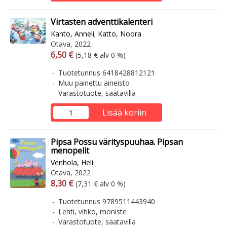
Virtasten adventtikalenteri
Kanto, Anneli
;
Katto, Noora
Otava, 2022
Arvonlisäverollinen hinta
Arvonlisäveroton hinta
6,50 €
(5,18 € alv 0 %)
Tuotetunnus 6418428812121
Muu painettu aineisto
Varastotuote, saatavilla
Lisää koriin
Pipsa Possu värityspuuhaa. Pipsan
menopelit
Venhola, Heli
Otava, 2022
Arvonlisäverollinen hinta
Arvonlisäveroton hinta
8,30 €
(7,31 € alv 0 %)
Tuotetunnus 9789511443940
Lehti, vihko, moniste
Varastotuote, saatavilla