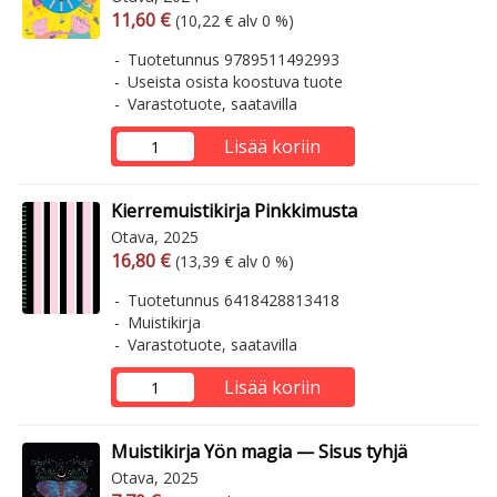
Arvonlisäverollinen hinta
Arvonlisäveroton hinta
11,60 €
(10,22 € alv 0 %)
Tuotetunnus 9789511492993
Useista osista koostuva tuote
Varastotuote, saatavilla
Lisää koriin
Kierremuistikirja Pinkkimusta
Otava, 2025
Arvonlisäverollinen hinta
Arvonlisäveroton hinta
16,80 €
(13,39 € alv 0 %)
Tuotetunnus 6418428813418
Muistikirja
Varastotuote, saatavilla
Lisää koriin
Muistikirja Yön magia — Sisus tyhjä
Otava, 2025