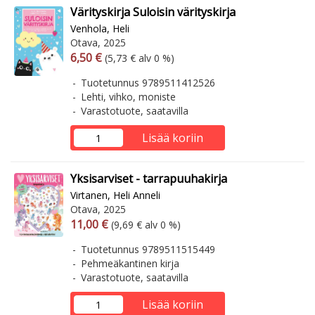
Värityskirja Suloisin värityskirja
Venhola, Heli
Otava, 2025
Arvonlisäverollinen hinta
Arvonlisäveroton hinta
6,50 €
(5,73 € alv 0 %)
Tuotetunnus 9789511412526
Lehti, vihko, moniste
Varastotuote, saatavilla
Lisää koriin
Yksisarviset - tarrapuuhakirja
Virtanen, Heli Anneli
Otava, 2025
Arvonlisäverollinen hinta
Arvonlisäveroton hinta
11,00 €
(9,69 € alv 0 %)
Tuotetunnus 9789511515449
Pehmeäkantinen kirja
Varastotuote, saatavilla
Lisää koriin