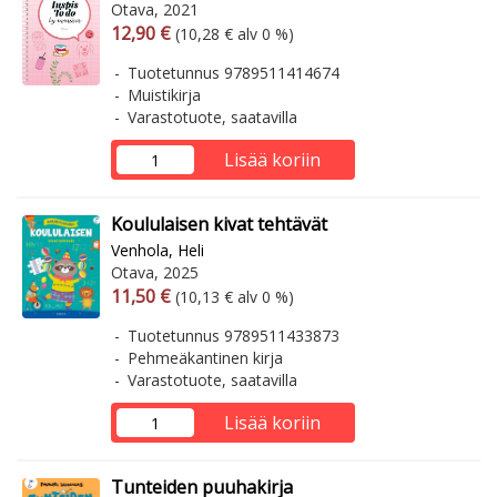
Otava, 2021
Arvonlisäverollinen hinta
Arvonlisäveroton hinta
12,90 €
(10,28 € alv 0 %)
Tuotetunnus 9789511414674
Muistikirja
Varastotuote, saatavilla
Lisää koriin
Koululaisen kivat tehtävät
Venhola, Heli
Otava, 2025
Arvonlisäverollinen hinta
Arvonlisäveroton hinta
11,50 €
(10,13 € alv 0 %)
Tuotetunnus 9789511433873
Pehmeäkantinen kirja
Varastotuote, saatavilla
Lisää koriin
Tunteiden puuhakirja