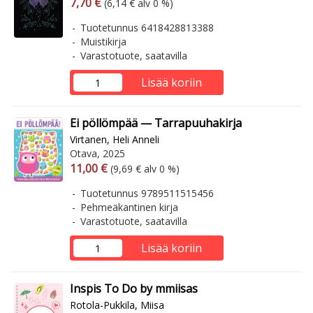
Arvonlisäverollinen hinta
Arvonlisäveroton hinta
7,70 €
(6,14 € alv 0 %)
Tuotetunnus 6418428813388
Muistikirja
Varastotuote, saatavilla
Lisää koriin
Ei pöllömpää — Tarrapuuhakirja
Virtanen, Heli Anneli
Otava, 2025
Arvonlisäverollinen hinta
Arvonlisäveroton hinta
11,00 €
(9,69 € alv 0 %)
Tuotetunnus 9789511515456
Pehmeäkantinen kirja
Varastotuote, saatavilla
Lisää koriin
Inspis To Do by mmiisas
Rotola-Pukkila, Miisa