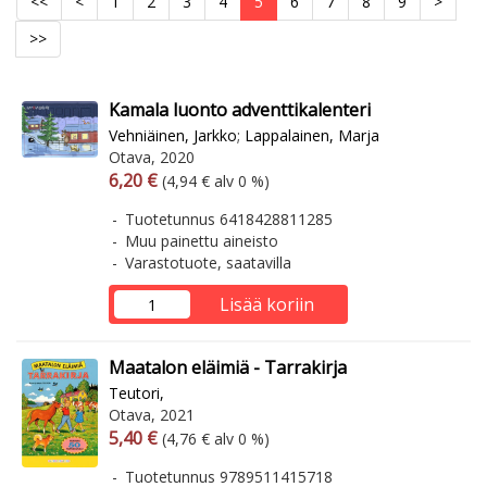
<<
<
1
2
3
4
5
6
7
8
9
>
>>
Kamala luonto adventtikalenteri
Vehniäinen, Jarkko
;
Lappalainen, Marja
Otava, 2020
Arvonlisäverollinen hinta
Arvonlisäveroton hinta
6,20 €
(4,94 € alv 0 %)
Tuotetunnus 6418428811285
Muu painettu aineisto
Varastotuote, saatavilla
Lisää koriin
Maatalon eläimiä - Tarrakirja
Teutori,
Otava, 2021
Arvonlisäverollinen hinta
Arvonlisäveroton hinta
5,40 €
(4,76 € alv 0 %)
Tuotetunnus 9789511415718