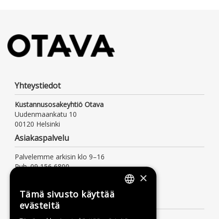
Yhteystiedot
Kustannusosakeyhtiö Otava
Uudenmaankatu 10
00120 Helsinki
Asiakaspalvelu
Palvelemme arkisin klo 9–16
Puh. 09 156 6800
×
(mpm/pvm, myös jonotusaika)
asiakaspalvelu@otava.fi
Tämä sivusto käyttää
FINNISH
Lisätietoa
evästeitä
SWEDISH
Toimitusehdot