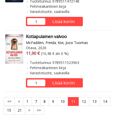
Tuotetunnus 9789511472148
Pehmeäkantinen kirja
Varastotuote, saatavilla
Lisää koriin
Kotiapulainen valvoo
McFadden, Freida
;
Kivi, Jussi Tuomas
Otava, 2026
Arvonlisäverollinen hinta
Arvonlisäveroton hinta
11,90 €
(10,48 € alv 0 %)
Tuotetunnus 9789511523963
Pehmeäkantinen kirja
Varastotuote, saatavilla
Lisää koriin
<<
<
1
7
8
9
10
11
12
13
14
15
21
>
>>