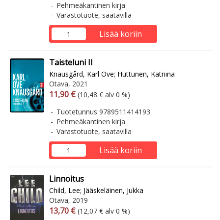
Pehmeäkantinen kirja
Varastotuote, saatavilla
Lisää koriin
Taisteluni II
Knausgård, Karl Ove
;
Huttunen, Katriina
Otava, 2021
Arvonlisäverollinen hinta
Arvonlisäveroton hinta
11,90 €
(10,48 € alv 0 %)
Tuotetunnus 9789511414193
Pehmeäkantinen kirja
Varastotuote, saatavilla
Lisää koriin
Linnoitus
Child, Lee
;
Jääskeläinen, Jukka
Otava, 2019
Arvonlisäverollinen hinta
Arvonlisäveroton hinta
13,70 €
(12,07 € alv 0 %)