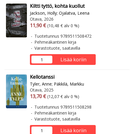
Kiltti tyttö, kohta kuollut
Jackson, Holly
;
Ojalatva, Leena
Otava, 2026
Arvonlisäverollinen hinta
Arvonlisäveroton hinta
11,90 €
(10,48 € alv 0 %)
Tuotetunnus 9789511508472
Pehmeäkantinen kirja
Varastotuote, saatavilla
Lisää koriin
Kellotanssi
Tyler, Anne
;
Päkkilä, Markku
Otava, 2025
Arvonlisäverollinen hinta
Arvonlisäveroton hinta
13,70 €
(12,07 € alv 0 %)
Tuotetunnus 9789511508298
Pehmeäkantinen kirja
Varastotuote, saatavilla
Lisää koriin