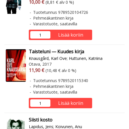
Arvonlisäverollinen hinta
Arvonlisäveroton hinta
10,00 €
(8,81 € alv 0 %)
Tuotetunnus 9789520104726
Pehmeäkantinen kirja
Varastotuote, saatavilla
Lisää koriin
Taisteluni — Kuudes kirja
Knausgård, Karl Ove
;
Huttunen, Katriina
Otava, 2017
Arvonlisäverollinen hinta
Arvonlisäveroton hinta
11,90 €
(10,48 € alv 0 %)
Tuotetunnus 9789520115340
Pehmeäkantinen kirja
Varastotuote, saatavilla
Lisää koriin
Siisti kosto
Lapidus, Jens
;
Koivunen, Anu