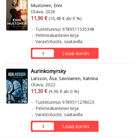
Mustonen, Enni
Otava, 2026
Arvonlisäverollinen hinta
Arvonlisäveroton hinta
11,90 €
(10,48 € alv 0 %)
Tuotetunnus 9789511535348
Pehmeäkantinen kirja
Varastotuote, saatavilla
Lisää koriin
Aurinkomyrsky
Larsson, Åsa
;
Savolainen, Katriina
Otava, 2022
Arvonlisäverollinen hinta
Arvonlisäveroton hinta
11,30 €
(9,96 € alv 0 %)
Tuotetunnus 9789511278023
Pehmeäkantinen kirja
Varastotuote, saatavilla
Lisää koriin