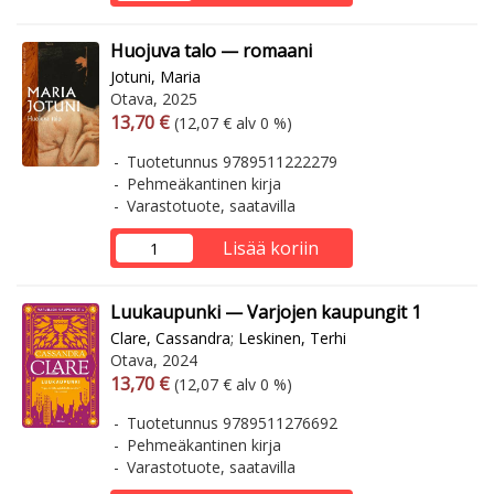
Huojuva talo — romaani
Jotuni, Maria
Otava, 2025
Arvonlisäverollinen hinta
Arvonlisäveroton hinta
13,70 €
(12,07 € alv 0 %)
Tuotetunnus 9789511222279
Pehmeäkantinen kirja
Varastotuote, saatavilla
Lisää koriin
Luukaupunki — Varjojen kaupungit 1
Clare, Cassandra
;
Leskinen, Terhi
Otava, 2024
Arvonlisäverollinen hinta
Arvonlisäveroton hinta
13,70 €
(12,07 € alv 0 %)
Tuotetunnus 9789511276692
Pehmeäkantinen kirja
Varastotuote, saatavilla