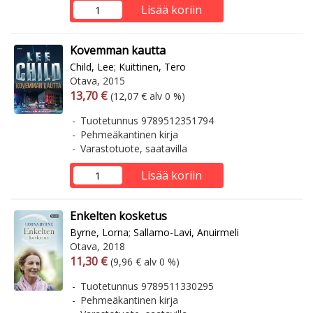
Lisää koriin
Kovemman kautta
Child, Lee
;
Kuittinen, Tero
Otava, 2015
Arvonlisäverollinen hinta
Arvonlisäveroton hinta
13,70 €
(12,07 € alv 0 %)
Tuotetunnus 9789512351794
Pehmeäkantinen kirja
Varastotuote, saatavilla
Lisää koriin
Enkelten kosketus
Byrne, Lorna
;
Sallamo-Lavi, Anuirmeli
Otava, 2018
Arvonlisäverollinen hinta
Arvonlisäveroton hinta
11,30 €
(9,96 € alv 0 %)
Tuotetunnus 9789511330295
Pehmeäkantinen kirja