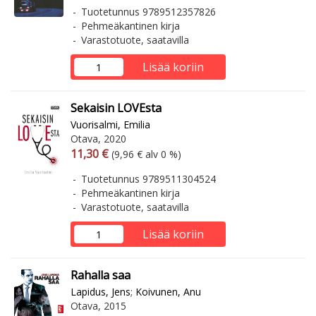
Tuotetunnus 9789512357826
Pehmeäkantinen kirja
Varastotuote, saatavilla
Lisää koriin
Sekaisin LOVEsta
Vuorisalmi, Emilia
Otava, 2020
Arvonlisäverollinen hinta
Arvonlisäveroton hinta
11,30 €
(9,96 € alv 0 %)
Tuotetunnus 9789511304524
Pehmeäkantinen kirja
Varastotuote, saatavilla
Lisää koriin
Rahalla saa
Lapidus, Jens
;
Koivunen, Anu
Otava, 2015