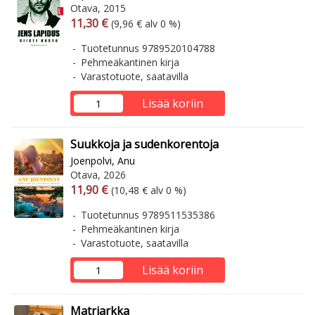
Otava, 2015
Arvonlisäverollinen hinta
Arvonlisäveroton hinta
11,30 €
(9,96 € alv 0 %)
Tuotetunnus 9789520104788
Pehmeäkantinen kirja
Varastotuote, saatavilla
Lisää koriin
Suukkoja ja sudenkorentoja
Joenpolvi, Anu
Otava, 2026
Arvonlisäverollinen hinta
Arvonlisäveroton hinta
11,90 €
(10,48 € alv 0 %)
Tuotetunnus 9789511535386
Pehmeäkantinen kirja
Varastotuote, saatavilla
Lisää koriin
Matriarkka