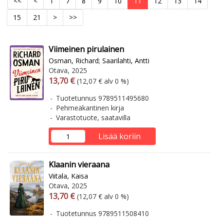
<<
<
1
7
8
9
10
11
12
13
14
15
21
>
>>
Viimeinen pirulainen
Osman, Richard
;
Saarilahti, Antti
Otava, 2025
Arvonlisäverollinen hinta
Arvonlisäveroton hinta
13,70 €
(12,07 € alv 0 %)
Tuotetunnus 9789511495680
Pehmeäkantinen kirja
Varastotuote, saatavilla
Lisää koriin
Klaanin vieraana
Viitala, Kaisa
Otava, 2025
Arvonlisäverollinen hinta
Arvonlisäveroton hinta
13,70 €
(12,07 € alv 0 %)
Tuotetunnus 9789511508410