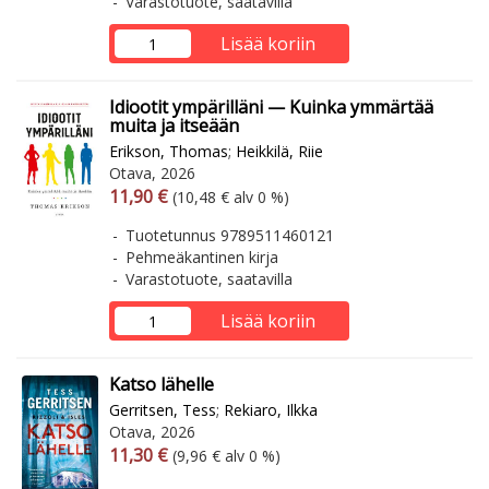
Varastotuote, saatavilla
Lisää koriin
Idiootit ympärilläni — Kuinka ymmärtää
muita ja itseään
Erikson, Thomas
;
Heikkilä, Riie
Otava, 2026
Arvonlisäverollinen hinta
Arvonlisäveroton hinta
11,90 €
(10,48 € alv 0 %)
Tuotetunnus 9789511460121
Pehmeäkantinen kirja
Varastotuote, saatavilla
Lisää koriin
Katso lähelle
Gerritsen, Tess
;
Rekiaro, Ilkka
Otava, 2026
Arvonlisäverollinen hinta
Arvonlisäveroton hinta
11,30 €
(9,96 € alv 0 %)