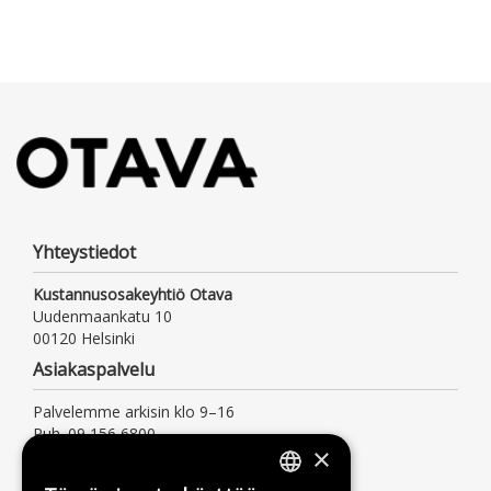
Yhteystiedot
Kustannusosakeyhtiö Otava
Uudenmaankatu 10
00120 Helsinki
Asiakaspalvelu
Palvelemme arkisin klo 9–16
Puh. 09 156 6800
×
(mpm/pvm, myös jonotusaika)
asiakaspalvelu@otava.fi