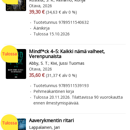
Otava, 2026
Arvonlisäverollinen hinta
Arvonlisäveroton hinta
39,30 €
(34,63 € alv 0 %)
Tuotetunnus 9789511540632
Äänikirja
Tulossa 15.10.2026
Mindf*ck 4–5: Kaikki nämä valheet,
Tulossa
Verenpunaista
Abby, S. T.
;
Kivi, Jussi Tuomas
Otava, 2026
Arvonlisäverollinen hinta
Arvonlisäveroton hinta
35,60 €
(31,37 € alv 0 %)
Tuotetunnus 9789511539193
Pehmeäkantinen kirja
Tulossa 20.11.2026. Tilattavissa 90 vuorokautta
ennen ilmestymispäivää.
Aaverykmentin ritari
Tulossa
Lappalainen, Jari