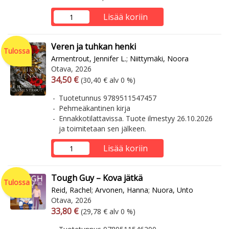
Lisää koriin
Veren ja tuhkan henki
Tulossa
Armentrout, Jennifer L.
;
Niittymäki, Noora
Otava, 2026
Arvonlisäverollinen hinta
Arvonlisäveroton hinta
34,50 €
(30,40 € alv 0 %)
Tuotetunnus 9789511547457
Pehmeäkantinen kirja
Ennakkotilattavissa. Tuote ilmestyy 26.10.2026
ja toimitetaan sen jälkeen.
Lisää koriin
Tough Guy – Kova jätkä
Tulossa
Reid, Rachel
;
Arvonen, Hanna
;
Nuora, Unto
Otava, 2026
Arvonlisäverollinen hinta
Arvonlisäveroton hinta
33,80 €
(29,78 € alv 0 %)