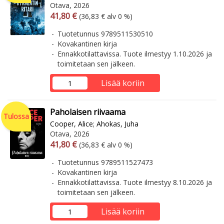
Otava, 2026
Arvonlisäverollinen hinta
Arvonlisäveroton hinta
41,80 €
(36,83 € alv 0 %)
Tuotetunnus 9789511530510
Kovakantinen kirja
Ennakkotilattavissa. Tuote ilmestyy 1.10.2026 ja
toimitetaan sen jälkeen.
Lisää koriin
Paholaisen riivaama
Tulossa
Cooper, Alice
;
Ahokas, Juha
Otava, 2026
Arvonlisäverollinen hinta
Arvonlisäveroton hinta
41,80 €
(36,83 € alv 0 %)
Tuotetunnus 9789511527473
Kovakantinen kirja
Ennakkotilattavissa. Tuote ilmestyy 8.10.2026 ja
toimitetaan sen jälkeen.
Lisää koriin