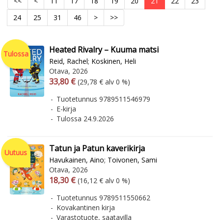
<<
<
11
17
18
19
20
21
22
23
24
25
31
46
>
>>
Heated Rivalry – Kuuma matsi
Tulossa
Reid, Rachel
;
Koskinen, Heli
Otava, 2026
Arvonlisäverollinen hinta
Arvonlisäveroton hinta
33,80 €
(29,78 € alv 0 %)
Tuotetunnus 9789511546979
E-kirja
Tulossa 24.9.2026
Tatun ja Patun kaverikirja
Uutuus
Havukainen, Aino
;
Toivonen, Sami
Otava, 2026
Arvonlisäverollinen hinta
Arvonlisäveroton hinta
18,30 €
(16,12 € alv 0 %)
Tuotetunnus 9789511550662
Kovakantinen kirja
Varastotuote, saatavilla