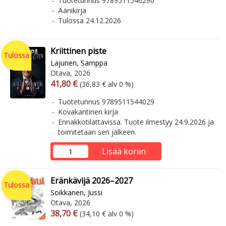
Tuotetunnus 9789511546290
Äänikirja
Tulossa 24.12.2026
Kriittinen piste
Tulossa
Lajunen, Samppa
Otava, 2026
Arvonlisäverollinen hinta
Arvonlisäveroton hinta
41,80 €
(36,83 € alv 0 %)
Tuotetunnus 9789511544029
Kovakantinen kirja
Ennakkotilattavissa. Tuote ilmestyy 24.9.2026 ja
toimitetaan sen jälkeen.
Lisää koriin
Eränkävijä 2026–2027
Tulossa
Soikkanen, Jussi
Otava, 2026
Arvonlisäverollinen hinta
Arvonlisäveroton hinta
38,70 €
(34,10 € alv 0 %)