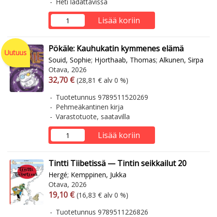
Heti ladattavissa
Lisää koriin
Pökäle: Kauhukatin kymmenes elämä
Uutuus
Souid, Sophie
;
Hjorthaab, Thomas
;
Alkunen, Sirpa
Otava, 2026
Arvonlisäverollinen hinta
Arvonlisäveroton hinta
32,70 €
(28,81 € alv 0 %)
Tuotetunnus 9789511520269
Pehmeäkantinen kirja
Varastotuote, saatavilla
Lisää koriin
Tintti Tiibetissä — Tintin seikkailut 20
Hergé
;
Kemppinen, Jukka
Otava, 2026
Arvonlisäverollinen hinta
Arvonlisäveroton hinta
19,10 €
(16,83 € alv 0 %)
Tuotetunnus 9789511226826