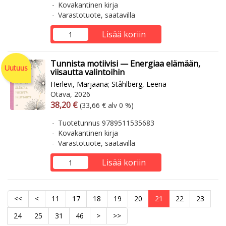
Kovakantinen kirja
Varastotuote, saatavilla
Lisää koriin
Tunnista motiivisi — Energiaa elämään,
Uutuus
viisautta valintoihin
Herlevi, Marjaana
;
Ståhlberg, Leena
Otava, 2026
Arvonlisäverollinen hinta
Arvonlisäveroton hinta
38,20 €
(33,66 € alv 0 %)
Tuotetunnus 9789511535683
Kovakantinen kirja
Varastotuote, saatavilla
Lisää koriin
<<
<
11
17
18
19
20
21
22
23
24
25
31
46
>
>>