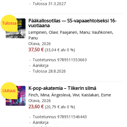
Tulossa 31.3.2027
Pääkallosotilas — SS-vapaaehtoiseksi 16-
Tulossa
vuotiaana
Lempinen, Olavi
;
Paajanen, Manu
;
Vauhkonen,
Panu
Otava, 2026
Arvonlisäverollinen hinta
Arvonlisäveroton hinta
37,50 €
(33,04 € alv 0 %)
Tuotetunnus 9789511553663
Äänikirja
Tulossa 28.8.2026
K-pop-akatemia – Tiikerin silmä
Uutuus
Finch, Mina
;
Ängeslevä, Viivi
;
Kaislakari, Esme
Otava, 2026
Arvonlisäverollinen hinta
Arvonlisäveroton hinta
23,60 €
(20,79 € alv 0 %)
Tuotetunnus 9789511546443
Äänikirja