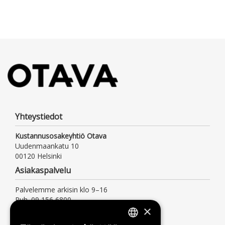
Yhteystiedot
Kustannusosakeyhtiö Otava
Uudenmaankatu 10
00120 Helsinki
Asiakaspalvelu
Palvelemme arkisin klo 9–16
Puh. 09 156 6800
×
(mpm/pvm, myös jonotusaika)
asiakaspalvelu@otava.fi