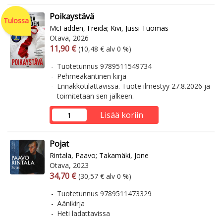
Poikaystävä
Tulossa
McFadden, Freida
;
Kivi, Jussi Tuomas
Otava, 2026
Arvonlisäverollinen hinta
Arvonlisäveroton hinta
11,90 €
(10,48 € alv 0 %)
Tuotetunnus 9789511549734
Pehmeäkantinen kirja
Ennakkotilattavissa. Tuote ilmestyy 27.8.2026 ja
toimitetaan sen jälkeen.
Lisää koriin
Pojat
Rintala, Paavo
;
Takamäki, Jone
Otava, 2023
Arvonlisäverollinen hinta
Arvonlisäveroton hinta
34,70 €
(30,57 € alv 0 %)
Tuotetunnus 9789511473329
Äänikirja
Heti ladattavissa