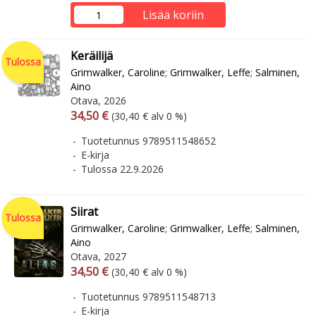
Lisää koriin
Keräilijä
Tulossa
Grimwalker, Caroline
;
Grimwalker, Leffe
;
Salminen,
Aino
Otava, 2026
Arvonlisäverollinen hinta
Arvonlisäveroton hinta
34,50 €
(30,40 € alv 0 %)
Tuotetunnus 9789511548652
E-kirja
Tulossa 22.9.2026
Siirat
Tulossa
Grimwalker, Caroline
;
Grimwalker, Leffe
;
Salminen,
Aino
Otava, 2027
Arvonlisäverollinen hinta
Arvonlisäveroton hinta
34,50 €
(30,40 € alv 0 %)
Tuotetunnus 9789511548713
E-kirja