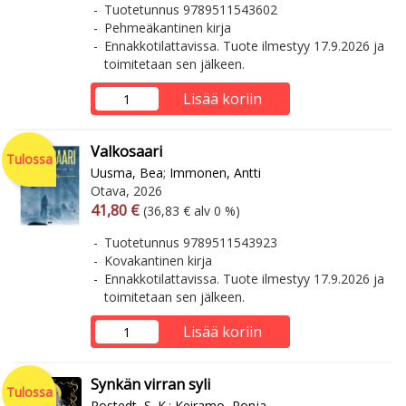
Tuotetunnus 9789511543602
Pehmeäkantinen kirja
Ennakkotilattavissa. Tuote ilmestyy 17.9.2026 ja
toimitetaan sen jälkeen.
Lisää koriin
Valkosaari
Tulossa
Uusma, Bea
;
Immonen, Antti
Otava, 2026
Arvonlisäverollinen hinta
Arvonlisäveroton hinta
41,80 €
(36,83 € alv 0 %)
Tuotetunnus 9789511543923
Kovakantinen kirja
Ennakkotilattavissa. Tuote ilmestyy 17.9.2026 ja
toimitetaan sen jälkeen.
Lisää koriin
Synkän virran syli
Tulossa
Rostedt, S. K.
;
Keiramo, Ronja