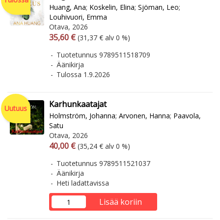
Huang, Ana
;
Koskelin, Elina
;
Sjöman, Leo
;
Louhivuori, Emma
Otava, 2026
Arvonlisäverollinen hinta
Arvonlisäveroton hinta
35,60 €
(31,37 € alv 0 %)
Tuotetunnus 9789511518709
Äänikirja
Tulossa 1.9.2026
Karhunkaatajat
Uutuus
Holmström, Johanna
;
Arvonen, Hanna
;
Paavola,
Satu
Otava, 2026
Arvonlisäverollinen hinta
Arvonlisäveroton hinta
40,00 €
(35,24 € alv 0 %)
Tuotetunnus 9789511521037
Äänikirja
Heti ladattavissa
Lisää koriin