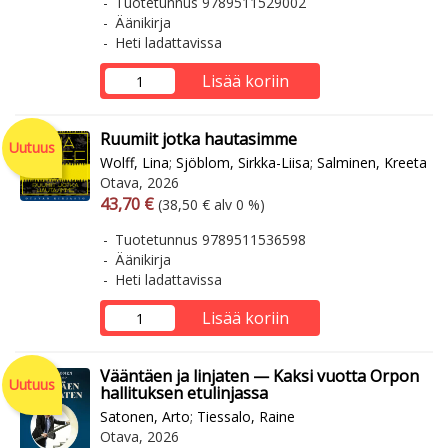
Tuotetunnus 9789511529002
Äänikirja
Heti ladattavissa
Lisää koriin
Ruumiit jotka hautasimme
Uutuus
Wolff, Lina
;
Sjöblom, Sirkka-Liisa
;
Salminen, Kreeta
Otava, 2026
Arvonlisäverollinen hinta
Arvonlisäveroton hinta
43,70 €
(38,50 € alv 0 %)
Tuotetunnus 9789511536598
Äänikirja
Heti ladattavissa
Lisää koriin
Vääntäen ja linjaten — Kaksi vuotta Orpon
Uutuus
hallituksen etulinjassa
Satonen, Arto
;
Tiessalo, Raine
Otava, 2026