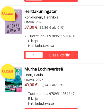
Herttakuningatar
Uutuus
Rönkkönen, Henriikka
Otava, 2026
Arvonlisäverollinen hinta
Arvonlisäveroton hinta
37,30 €
(32,86 € alv 0 %)
Tuotetunnus 9789511531494
E-kirja
Heti ladattavissa
Lisää koriin
Murha Lochinverissä
Uutuus
Hotti, Paula
Otava, 2026
Arvonlisäverollinen hinta
Arvonlisäveroton hinta
40,00 €
(35,24 € alv 0 %)
Tuotetunnus 9789511531647
E-kirja
Heti ladattavissa