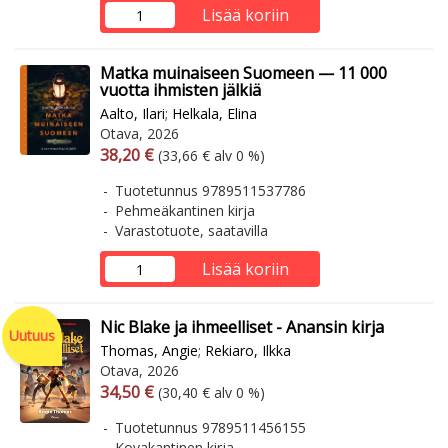
Lisää koriin
Matka muinaiseen Suomeen — 11 000
vuotta ihmisten jälkiä
Aalto, Ilari
;
Helkala, Elina
Otava, 2026
Arvonlisäverollinen hinta
Arvonlisäveroton hinta
38,20 €
(33,66 € alv 0 %)
Tuotetunnus 9789511537786
Pehmeäkantinen kirja
Varastotuote, saatavilla
Lisää koriin
Nic Blake ja ihmeelliset - Anansin kirja
Uutuus
Thomas, Angie
;
Rekiaro, Ilkka
Otava, 2026
Arvonlisäverollinen hinta
Arvonlisäveroton hinta
34,50 €
(30,40 € alv 0 %)
Tuotetunnus 9789511456155
Kovakantinen kirja