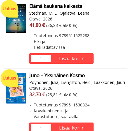
Elämä kaukana kaikesta
Uutuus
Stedman, M. L.
;
Ojalatva, Leena
Otava, 2026
Arvonlisäverollinen hinta
Arvonlisäveroton hinta
41,80 €
(36,83 € alv 0 %)
Tuotetunnus 9789511525288
E-kirja
Heti ladattavissa
Lisää koriin
Juno – Yksinäinen Kosmo
Uutuus
Pöyhönen, Julia
;
Livingston, Heidi
;
Laakkonen, Jauri
Otava, 2026
Arvonlisäverollinen hinta
Arvonlisäveroton hinta
32,70 €
(28,81 € alv 0 %)
Tuotetunnus 9789511530824
Kovakantinen kirja
Varastotuote, saatavilla
Lisää koriin