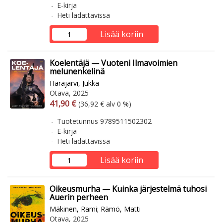
E-kirja
Heti ladattavissa
Lisää koriin
Koelentäjä — Vuoteni Ilmavoimien
melunenkelinä
Harajärvi, Jukka
Otava, 2025
Arvonlisäverollinen hinta
Arvonlisäveroton hinta
41,90 €
(36,92 € alv 0 %)
Tuotetunnus 9789511502302
E-kirja
Heti ladattavissa
Lisää koriin
Oikeusmurha — Kuinka järjestelmä tuhosi
Auerin perheen
Mäkinen, Rami
;
Rämö, Matti
Otava, 2025