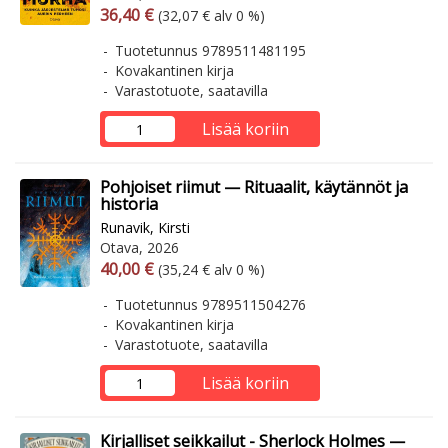
Arvonlisäverollinen hinta
Arvonlisäveroton hinta
36,40 €
(32,07 € alv 0 %)
Tuotetunnus 9789511481195
Kovakantinen kirja
Varastotuote, saatavilla
Lisää koriin
Pohjoiset riimut — Rituaalit, käytännöt ja
historia
Runavik, Kirsti
Otava, 2026
Arvonlisäverollinen hinta
Arvonlisäveroton hinta
40,00 €
(35,24 € alv 0 %)
Tuotetunnus 9789511504276
Kovakantinen kirja
Varastotuote, saatavilla
Lisää koriin
Kirjalliset seikkailut - Sherlock Holmes —