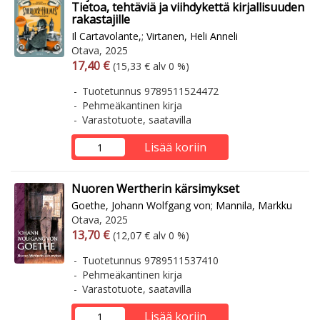
Tietoa, tehtäviä ja viihdykettä kirjallisuuden
rakastajille
Il Cartavolante,
;
Virtanen, Heli Anneli
Otava, 2025
Arvonlisäverollinen hinta
Arvonlisäveroton hinta
17,40 €
(15,33 € alv 0 %)
Tuotetunnus 9789511524472
Pehmeäkantinen kirja
Varastotuote, saatavilla
Lisää koriin
Nuoren Wertherin kärsimykset
Goethe, Johann Wolfgang von
;
Mannila, Markku
Otava, 2025
Arvonlisäverollinen hinta
Arvonlisäveroton hinta
13,70 €
(12,07 € alv 0 %)
Tuotetunnus 9789511537410
Pehmeäkantinen kirja
Varastotuote, saatavilla
Lisää koriin