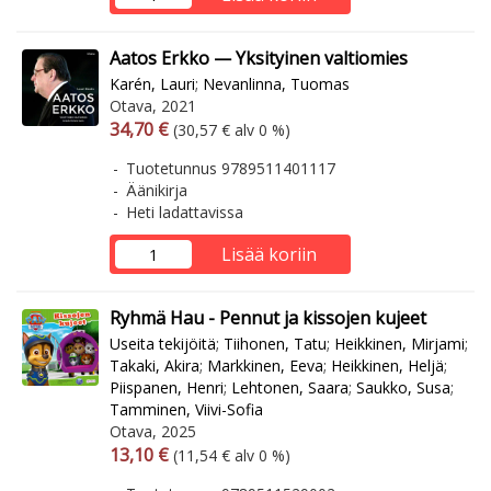
Aatos Erkko — Yksityinen valtiomies
Karén, Lauri
;
Nevanlinna, Tuomas
Otava, 2021
Arvonlisäverollinen hinta
Arvonlisäveroton hinta
34,70 €
(30,57 € alv 0 %)
Tuotetunnus 9789511401117
Äänikirja
Heti ladattavissa
Lisää koriin
Ryhmä Hau - Pennut ja kissojen kujeet
Useita tekijöitä
;
Tiihonen, Tatu
;
Heikkinen, Mirjami
;
Takaki, Akira
;
Markkinen, Eeva
;
Heikkinen, Heljä
;
Piispanen, Henri
;
Lehtonen, Saara
;
Saukko, Susa
;
Tamminen, Viivi-Sofia
Otava, 2025
Arvonlisäverollinen hinta
Arvonlisäveroton hinta
13,10 €
(11,54 € alv 0 %)