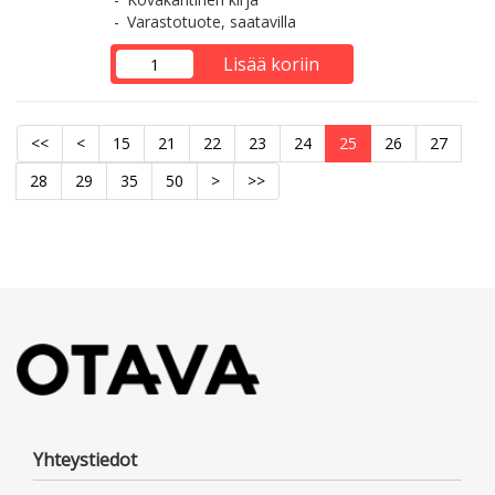
Varastotuote, saatavilla
Lisää koriin
<<
<
15
21
22
23
24
25
26
27
28
29
35
50
>
>>
Yhteystiedot