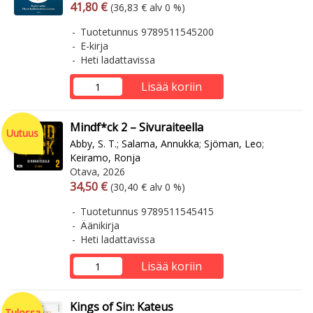
Arvonlisäverollinen hinta
Arvonlisäveroton hinta
41,80 €
(36,83 € alv 0 %)
Tuotetunnus 9789511545200
E-kirja
Heti ladattavissa
Lisää koriin
Mindf*ck 2 – Sivuraiteella
Uutuus
Abby, S. T.
;
Salama, Annukka
;
Sjöman, Leo
;
Keiramo, Ronja
Otava, 2026
Arvonlisäverollinen hinta
Arvonlisäveroton hinta
34,50 €
(30,40 € alv 0 %)
Tuotetunnus 9789511545415
Äänikirja
Heti ladattavissa
Lisää koriin
Kings of Sin: Kateus
Tulossa