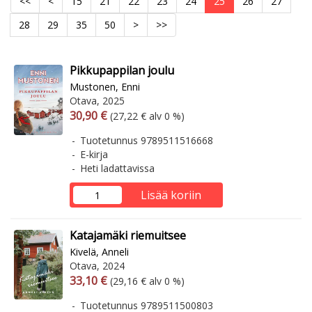
<<
<
15
21
22
23
24
25
26
27
28
29
35
50
>
>>
Pikkupappilan joulu
Mustonen, Enni
Otava, 2025
Arvonlisäverollinen hinta
Arvonlisäveroton hinta
30,90 €
(27,22 € alv 0 %)
Tuotetunnus 9789511516668
E-kirja
Heti ladattavissa
Lisää koriin
Katajamäki riemuitsee
Kivelä, Anneli
Otava, 2024
Arvonlisäverollinen hinta
Arvonlisäveroton hinta
33,10 €
(29,16 € alv 0 %)
Tuotetunnus 9789511500803