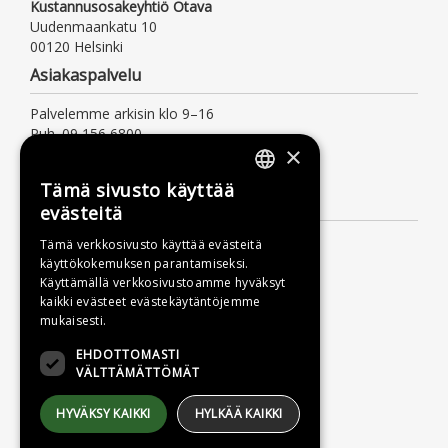
Kustannusosakeyhtiö Otava
Uudenmaankatu 10
00120 Helsinki
Asiakaspalvelu
Palvelemme arkisin klo 9–16
Puh. 09 156 6800
×
(mpm/pvm, myös jonotusaika)
asiakaspalvelu@otava.fi
Tämä sivusto käyttää
FINNISH
Lisätietoa
evästeitä
SWEDISH
Toimitusehdot
Tämä verkkosivusto käyttää evästeitä
käyttökokemuksen parantamiseksi.
ENGLISH
Käyttöohjeet
Käyttämällä verkkosivustoamme hyväksyt
Tietosuojaseloste
kaikki evästeet evästekäytäntöjemme
mukaisesti.
Saavutettavuusseloste
EHDOTTOMASTI
VÄLTTÄMÄTTÖMÄT
HYVÄKSY KAIKKI
HYLKÄÄ KAIKKI