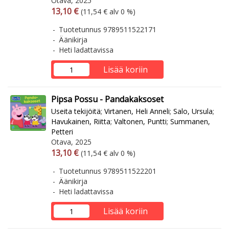
Otava, 2025
Arvonlisäverollinen hinta
Arvonlisäveroton hinta
13,10 €
(11,54 € alv 0 %)
Tuotetunnus 9789511522171
Äänikirja
Heti ladattavissa
Lisää koriin
Pipsa Possu - Pandakaksoset
Useita tekijöitä
;
Virtanen, Heli Anneli
;
Salo, Ursula
;
Havukainen, Riitta
;
Valtonen, Puntti
;
Summanen,
Petteri
Otava, 2025
Arvonlisäverollinen hinta
Arvonlisäveroton hinta
13,10 €
(11,54 € alv 0 %)
Tuotetunnus 9789511522201
Äänikirja
Heti ladattavissa
Lisää koriin