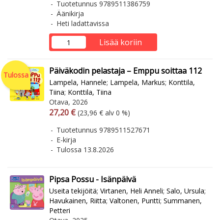
Tuotetunnus 9789511386759
Äänikirja
Heti ladattavissa
Lisää koriin
Päiväkodin pelastaja – Emppu soittaa 112
Tulossa
Lampela, Hannele
;
Lampela, Markus
;
Konttila,
Tiina
;
Konttila, Tiina
Otava, 2026
Arvonlisäverollinen hinta
Arvonlisäveroton hinta
27,20 €
(23,96 € alv 0 %)
Tuotetunnus 9789511527671
E-kirja
Tulossa 13.8.2026
Pipsa Possu - Isänpäivä
Useita tekijöitä
;
Virtanen, Heli Anneli
;
Salo, Ursula
;
Havukainen, Riitta
;
Valtonen, Puntti
;
Summanen,
Petteri