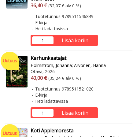
Arvonlisäverollinen hinta
Arvonlisäveroton hinta
36,40 €
(32,07 € alv 0 %)
Tuotetunnus 9789511546849
E-kirja
Heti ladattavissa
Lisää koriin
Karhunkaatajat
Uutuus
Holmström, Johanna
;
Arvonen, Hanna
Otava, 2026
Arvonlisäverollinen hinta
Arvonlisäveroton hinta
40,00 €
(35,24 € alv 0 %)
Tuotetunnus 9789511521020
E-kirja
Heti ladattavissa
Lisää koriin
Koti Applemoresta
Uutuus