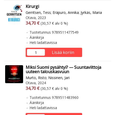
Kirurgi
Gerritsen, Tess
;
Eräpuro, Annika
;
Jyrkäs, Maria
Otava, 2023
Arvonlisäverollinen hinta
Arvonlisäveroton hinta
34,70 €
(30,57 € alv 0 %)
Tuotetunnus 9789511477549
Äänikirja
Heti ladattavissa
Lisää koriin
Miksi Suomi pysähtyi? — Suuntaviittoja
uuteen talouskasvuun
Murto, Risto
;
Nissinen, Jari
Otava, 2024
Arvonlisäverollinen hinta
Arvonlisäveroton hinta
34,70 €
(30,57 € alv 0 %)
Tuotetunnus 9789511483960
Äänikirja
Heti ladattavissa