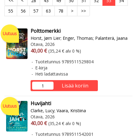
<<
<
28
43
49
50
51
52
53
54
55
56
57
63
78
>
>>
Polttomerkki
Uutuus
Horst, Jørn Lier
;
Enger, Thomas
;
Palanterä, Jaana
Otava, 2026
Arvonlisäverollinen hinta
Arvonlisäveroton hinta
40,00 €
(35,24 € alv 0 %)
Tuotetunnus 9789511529804
E-kirja
Heti ladattavissa
Lisää koriin
Huvijahti
Uutuus
Clarke, Lucy
;
Vaara, Kristiina
Otava, 2026
Arvonlisäverollinen hinta
Arvonlisäveroton hinta
40,00 €
(35,24 € alv 0 %)
Tuotetunnus 9789511542001