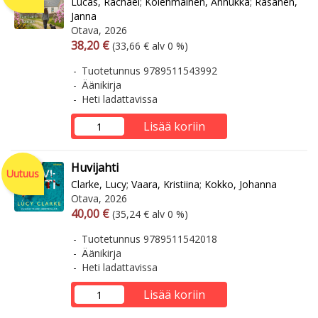
Lucas, Rachael
;
Kolehmainen, Annukka
;
Räsänen,
Janna
Otava, 2026
Arvonlisäverollinen hinta
Arvonlisäveroton hinta
38,20 €
(33,66 € alv 0 %)
Tuotetunnus 9789511543992
Äänikirja
Heti ladattavissa
Lisää koriin
Huvijahti
Uutuus
Clarke, Lucy
;
Vaara, Kristiina
;
Kokko, Johanna
Otava, 2026
Arvonlisäverollinen hinta
Arvonlisäveroton hinta
40,00 €
(35,24 € alv 0 %)
Tuotetunnus 9789511542018
Äänikirja
Heti ladattavissa
Lisää koriin