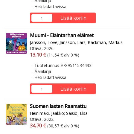
Äänikirja
Heti ladattavissa
Lisää koriin
Muumi - Eläintarhan eläimet
Jansson, Tove
;
Jansson, Lars
;
Bäckman, Markus
Otava, 2026
Arvonlisäverollinen hinta
Arvonlisäveroton hinta
13,10 €
(11,54 € alv 0 %)
Tuotetunnus 9789511534433
Äänikirja
Heti ladattavissa
Lisää koriin
Suomen lasten Raamattu
Heinimäki, Jaakko
;
Saisio, Elsa
Otava, 2022
Arvonlisäverollinen hinta
Arvonlisäveroton hinta
34,70 €
(30,57 € alv 0 %)