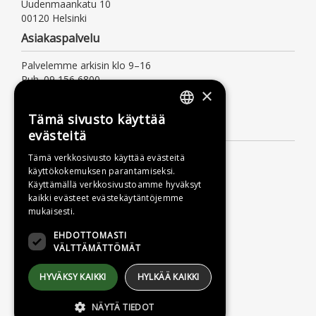
Uudenmaankatu 10
00120 Helsinki
Asiakaspalvelu
Palvelemme arkisin klo 9–16
Puh. 09 156 6800
×
(mpm/pvm, myös jonotusaika)
asiakaspalvelu@otava.fi
Tämä sivusto käyttää
FINNISH
Lisätietoa
evästeitä
SWEDISH
Toimitusehdot
Tämä verkkosivusto käyttää evästeitä
käyttökokemuksen parantamiseksi.
ENGLISH
Käyttöohjeet
Käyttämällä verkkosivustoamme hyväksyt
Tietosuojaseloste
kaikki evästeet evästekäytäntöjemme
mukaisesti.
Saavutettavuusseloste
EHDOTTOMASTI
VÄLTTÄMÄTTÖMÄT
HYVÄKSY KAIKKI
HYLKÄÄ KAIKKI
NÄYTÄ TIEDOT