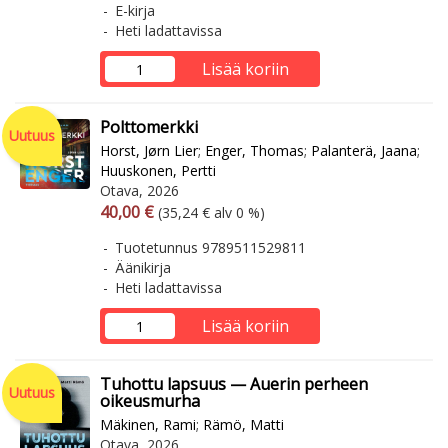
E-kirja
Heti ladattavissa
Lisää koriin
Polttomerkki
Uutuus
Horst, Jørn Lier
;
Enger, Thomas
;
Palanterä, Jaana
;
Huuskonen, Pertti
Otava, 2026
Arvonlisäverollinen hinta
Arvonlisäveroton hinta
40,00 €
(35,24 € alv 0 %)
Tuotetunnus 9789511529811
Äänikirja
Heti ladattavissa
Lisää koriin
Tuhottu lapsuus — Auerin perheen
Uutuus
oikeusmurha
Mäkinen, Rami
;
Rämö, Matti
Otava, 2026