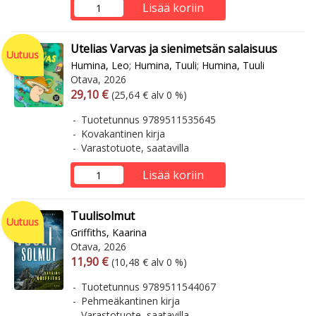
Lisää koriin
Utelias Varvas ja sienimetsän salaisuus
Uutuus
Humina, Leo
;
Humina, Tuuli
;
Humina, Tuuli
Otava, 2026
Arvonlisäverollinen hinta
Arvonlisäveroton hinta
29,10 €
(25,64 € alv 0 %)
Tuotetunnus 9789511535645
Kovakantinen kirja
Varastotuote, saatavilla
Lisää koriin
Tuulisolmut
Uutuus
Griffiths, Kaarina
Otava, 2026
Arvonlisäverollinen hinta
Arvonlisäveroton hinta
11,90 €
(10,48 € alv 0 %)
Tuotetunnus 9789511544067
Pehmeäkantinen kirja
Varastotuote, saatavilla