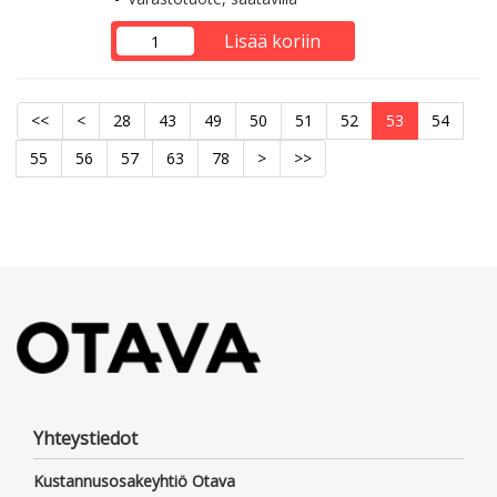
Lisää koriin
<<
<
28
43
49
50
51
52
53
54
55
56
57
63
78
>
>>
Yhteystiedot
Kustannusosakeyhtiö Otava