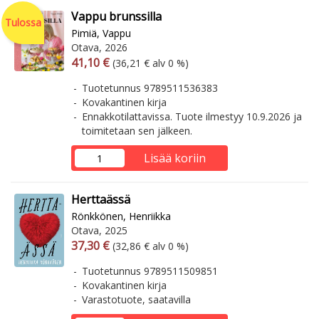
Vappu brunssilla
Tulossa
Pimiä, Vappu
Otava, 2026
Arvonlisäverollinen hinta
Arvonlisäveroton hinta
41,10 €
(36,21 € alv 0 %)
Tuotetunnus 9789511536383
Kovakantinen kirja
Ennakkotilattavissa. Tuote ilmestyy 10.9.2026 ja
toimitetaan sen jälkeen.
Lisää koriin
Herttaässä
Rönkkönen, Henriikka
Otava, 2025
Arvonlisäverollinen hinta
Arvonlisäveroton hinta
37,30 €
(32,86 € alv 0 %)
Tuotetunnus 9789511509851
Kovakantinen kirja
Varastotuote, saatavilla