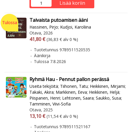
Lisää koriin
Taivaista putoamisen ääni
Tulossa
Hassinen, Pirjo
;
Kudjoi, Karoliina
Otava, 2026
Arvonlisäverollinen hinta
Arvonlisäveroton hinta
41,80 €
(36,83 € alv 0 %)
Tuotetunnus 9789511520535
Äänikirja
Tulossa 7.8.2026
Ryhmä Hau - Pennut pallon perässä
Useita tekijöitä
;
Tiihonen, Tatu
;
Heikkinen, Mirjami
;
Takaki, Akira
;
Markkinen, Eeva
;
Heikkinen, Heljä
;
Piispanen, Henri
;
Lehtonen, Saara
;
Saukko, Susa
;
Tamminen, Viivi-Sofia
Otava, 2025
Arvonlisäverollinen hinta
Arvonlisäveroton hinta
13,10 €
(11,54 € alv 0 %)
Tuotetunnus 9789511521167