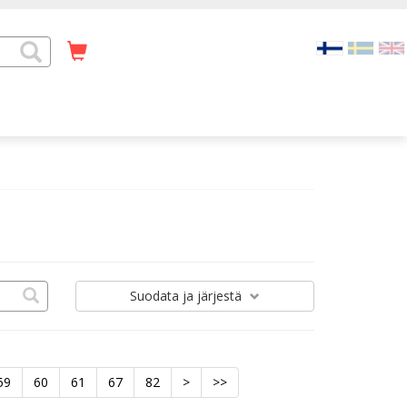
Suodata
ja järjestä
59
60
61
67
82
>
>>