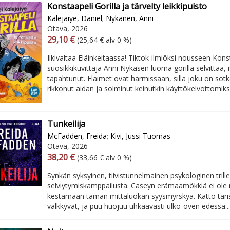
Konstaapeli Gorilla ja tärvelty leikkipuisto
Kalejaiye, Daniel
;
Nykänen, Anni
Otava, 2026
Arvonlisäverollinen hinta
Arvonlisäveroton hinta
29,10 €
(25,64 € alv 0 %)
Ilkivaltaa Eläinkeitaassa! Tiktok-ilmiöksi nousseen Kons
suosikkikuvittaja Anni Nykäsen luoma gorilla selvittää,
tapahtunut. Eläimet ovat harmissaan, sillä joku on sotke
rikkonut aidan ja solminut keinutkin käyttökelvottomiksi.
Tunkeilija
McFadden, Freida
;
Kivi, Jussi Tuomas
Otava, 2026
Arvonlisäverollinen hinta
Arvonlisäveroton hinta
38,20 €
(33,66 € alv 0 %)
Synkän syksyinen, tiivistunnelmainen psykologinen trille
selviytymiskamppailusta. Caseyn erämaamökkiä ei ole 
kestämään tämän mittaluokan syysmyrskyä. Katto täris
välkkyvät, ja puu huojuu uhkaavasti ulko-oven edessä...