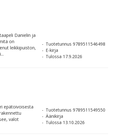
taapeli Danielin ja
 mitä on
Tuotetunnus 9789511546498
nut leikkipuiston,
E-kirja
..
Tulossa 17.9.2026
ri epätoivoisesta
Tuotetunnus 9789511549550
rakennettu
Äänikirja
ee, valot
Tulossa 13.10.2026