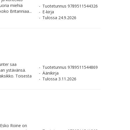
uoria miehiä
Tuotetunnus 9789511544326
koko Britanniaa...
E-kirja
Tulossa 24.9.2026
unter saa
Tuotetunnus 9789511544869
aan ystävänsä.
Äänikirja
aksikko. Toisesta
Tulossa 3.11.2026
 Esko Roine on