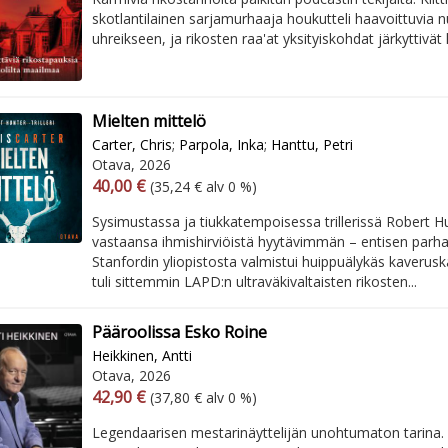
skotlantilainen sarjamurhaaja houkutteli haavoittuvia n
uhreikseen, ja rikosten raa'at yksityiskohdat järkyttivät 
Mielten mittelö
Carter, Chris
;
Parpola, Inka
;
Hanttu, Petri
Otava, 2026
Arvonlisäverollinen hinta
Arvonlisäveroton hinta
40,00 €
(35,24 € alv 0 %)
Sysimustassa ja tiukkatempoisessa trillerissä Robert H
vastaansa ihmishirviöistä hyytävimmän – entisen parh
Stanfordin yliopistosta valmistui huippuälykäs kaverusk
tuli sittemmin LAPD:n ultraväkivaltaisten rikosten...
Pääroolissa Esko Roine
Heikkinen, Antti
Otava, 2026
Arvonlisäverollinen hinta
Arvonlisäveroton hinta
42,90 €
(37,80 € alv 0 %)
Legendaarisen mestarinäyttelijän unohtumaton tarina.