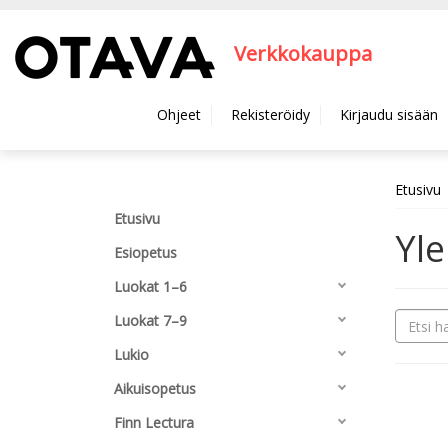
Hyppää pääsisältöön
Verkkokauppa
Ohjeet
Rekisteröidy
Kirjaudu sisään
Etusivu
Etusivu
Yle
Esiopetus
Luokat 1–6
Luokat 7–9
Lukio
Aikuisopetus
Finn Lectura