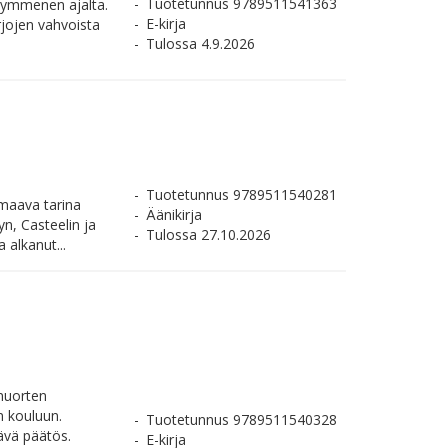
Tuotetunnus 9789511541363
kymmenen ajalta.
E-kirja
rjojen vahvoista
Tulossa 4.9.2026
Tuotetunnus 9789511540281
umaava tarina
Äänikirja
n, Casteelin ja
Tulossa 27.10.2026
 alkanut...
 nuorten
n kouluun.
Tuotetunnus 9789511540328
ävä päätös.
E-kirja