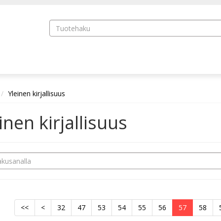
Yleinen kirjallisuus
inen kirjallisuus
<<
<
32
47
53
54
55
56
57
58