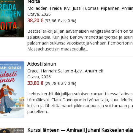
Noita
McFadden, Freida
;
Kivi, Jussi Tuomas
;
Piiparinen, Annii
Otava, 2026
Arvonlisäverollinen hinta
Arvonlisäveroton hinta
38,20 €
(33,66 € alv 0 %)
Bestseller-kirjailijan aavemaisen vangitseva trilleri on 
salaisuuksia. Kun Julia Barlow menettää työnsä ja asu
palaamaan sukunsa vuosisatoja vanhaan Pembertonin
Massachusettsin maaseudulla...
Aidosti sinun
Grace, Hannah
;
Sallamo-Lavi, Anuirmeli
Otava, 2026
Arvonlisäverollinen hinta
Arvonlisäveroton hinta
33,80 €
(29,78 € alv 0 %)
Icebreaker-hittikirjailijan suloisen romanttisessa tarin
törmäilevät. Clara Davenportin työnantaja, suuri lelufi
kriisiin ja lähettää hänet pikkukaupunkiin voittamaan pai
puolelleen...
Kurssi länteen — Amiraali Juhani Kaskealan el