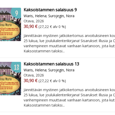
Kaksoistammen salaisuus 9
Waris, Helena
;
Surojegin, Nora
Otava, 2026
Arvonlisäverollinen hinta
Arvonlisäveroton hinta
30,90 €
(27,22 € alv 0 %)
Jännittävän mystinen jatkokertomus arvoituksineen k
25 lukua, lue joulukalenterikirjana! Sisarukset Illusia ja 
vanhempineen muuttavat vanhaan kartanoon, jota kut
Kaksoistammen taloksi...
Kaksoistammen salaisuus 13
Waris, Helena
;
Surojegin, Nora
Otava, 2026
Arvonlisäverollinen hinta
Arvonlisäveroton hinta
30,90 €
(27,22 € alv 0 %)
Jännittävän mystinen jatkokertomus arvoituksineen k
25 lukua, lue joulukalenterikirjana! Sisarukset Illusia ja 
vanhempineen muuttavat vanhaan kartanoon, jota kut
Kaksoistammen taloksi...