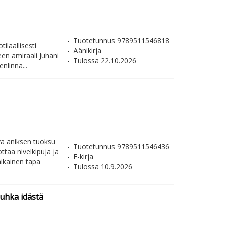
Tuotetunnus 9789511546818
ilaallisesti
Äänikirja
en amiraali Juhani
Tulossa 22.10.2026
nlinna...
va aniksen tuoksu
Tuotetunnus 9789511546436
ottaa nivelkipuja ja
E-kirja
aikainen tapa
Tulossa 10.9.2026
 uhka idästä