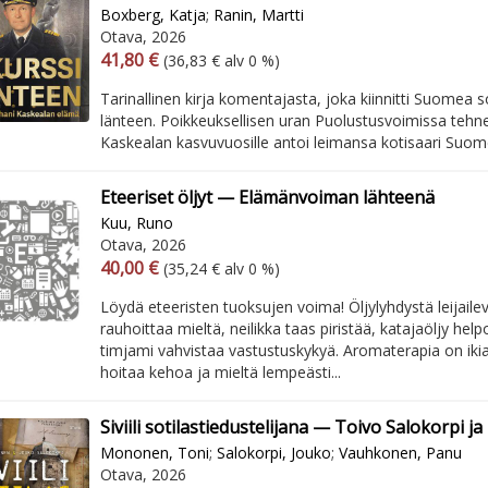
Boxberg, Katja
;
Ranin, Martti
Otava, 2026
Arvonlisäverollinen hinta
Arvonlisäveroton hinta
41,80 €
(36,83 € alv 0 %)
Tarinallinen kirja komentajasta, joka kiinnitti Suomea sot
länteen. Poikkeuksellisen uran Puolustusvoimissa tehne
Kaskealan kasvuvuosille antoi leimansa kotisaari Suome
Eteeriset öljyt — Elämänvoiman lähteenä
Kuu, Runo
Otava, 2026
Arvonlisäverollinen hinta
Arvonlisäveroton hinta
40,00 €
(35,24 € alv 0 %)
Löydä eteeristen tuoksujen voima! Öljylyhdystä leijaile
rauhoittaa mieltä, neilikka taas piristää, katajaöljy help
timjami vahvistaa vastustuskykyä. Aromaterapia on iki
hoitaa kehoa ja mieltä lempeästi...
Siviili sotilastiedustelijana — Toivo Salokorpi ja
Mononen, Toni
;
Salokorpi, Jouko
;
Vauhkonen, Panu
Otava, 2026