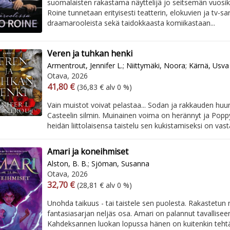
suomalaisten rakastama näyttelijä jo seitsemän vuosi
Roine tunnetaan erityisesti teatterin, elokuvien ja tv-sa
draamarooleista sekä taidokkaasta komiikastaan...
Veren ja tuhkan henki
Armentrout, Jennifer L.
;
Niittymäki, Noora
;
Kärnä, Usva
Otava, 2026
Arvonlisäverollinen hinta
Arvonlisäveroton hinta
41,80 €
(36,83 € alv 0 %)
Vain muistot voivat pelastaa... Sodan ja rakkauden hu
Casteelin silmin. Muinainen voima on herännyt ja Poppy
heidän liittolaisensa taistelu sen kukistamiseksi on vasta
Amari ja koneihmiset
Alston, B. B.
;
Sjöman, Susanna
Otava, 2026
Arvonlisäverollinen hinta
Arvonlisäveroton hinta
32,70 €
(28,81 € alv 0 %)
Unohda taikuus - tai taistele sen puolesta. Rakastetun
fantasiasarjan neljäs osa. Amari on palannut tavallisee
Kahdeksannen luokan lopussa hänen on kuitenkin teht