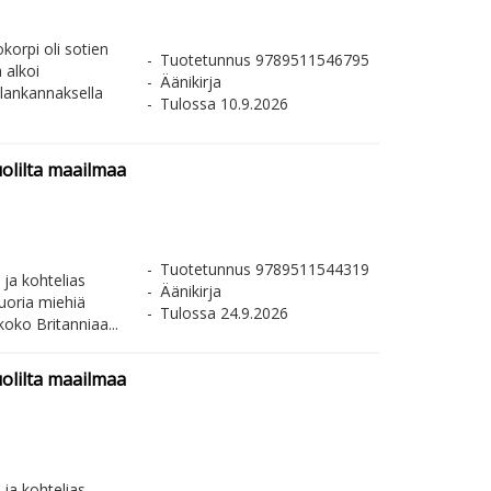
korpi oli sotien
Tuotetunnus 9789511546795
 alkoi
Äänikirja
alankannaksella
Tulossa 10.9.2026
uolilta maailmaa
Tuotetunnus 9789511544319
i ja kohtelias
Äänikirja
uoria miehiä
Tulossa 24.9.2026
koko Britanniaa...
uolilta maailmaa
i ja kohtelias