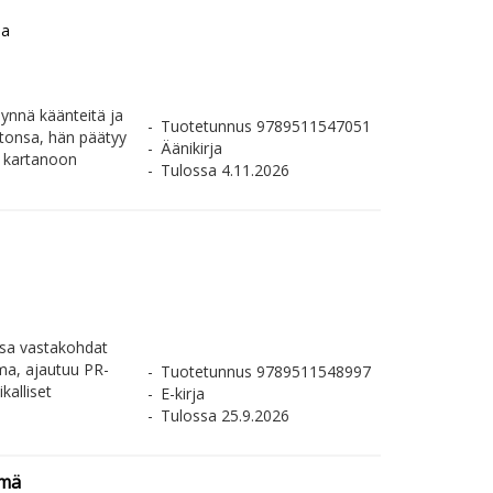
na
täynnä käänteitä ja
Tuotetunnus 9789511547051
ntonsa, hän päätyy
Äänikirja
 kartanoon
Tulossa 4.11.2026
assa vastakohdat
rma, ajautuu PR-
Tuotetunnus 9789511548997
kalliset
E-kirja
Tulossa 25.9.2026
ämä