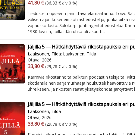
Arvonlisäverollinen hinta
Arvonlisäveroton hinta
41,80 €
(36,83 € alv 0 %)
Tiedustelu-upseerin jännittävä elämäntarina. Toivo Salo
välisen ajan kokenein sotilastiedustelija, jonka pitkä ura
vapaussodasta. Salokorpi johti agenttitiedustelua Karj
1930-luvulla, joilla idän uhka oli akuutti...
Jäljillä 5 — Hätkähdyttäviä rikostapauksia eri p
Laaksonen, Tilda
;
Laaksonen, Tilda
Otava, 2026
Arvonlisäverollinen hinta
Arvonlisäveroton hinta
33,80 €
(29,78 € alv 0 %)
Karmivia rikostarinoita palkitun podcastin tekijältä. Kiltt
skotlantilainen sarjamurhaaja houkutteli haavoittuvia n
uhreikseen, ja rikosten raa’at yksityiskohdat järkyttivät 
Jäljillä 5 — Hätkähdyttäviä rikostapauksia eri p
Laaksonen, Tilda
Otava, 2026
Arvonlisäverollinen hinta
Arvonlisäveroton hinta
33,80 €
(29,78 € alv 0 %)
Karmivia rikostarinoita palkitun podcastin tekijältä. Kiltt