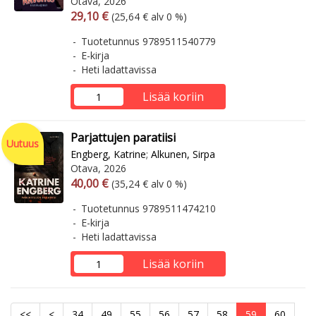
Otava, 2026
Arvonlisäverollinen hinta
Arvonlisäveroton hinta
29,10 €
(25,64 € alv 0 %)
Tuotetunnus 9789511540779
E-kirja
Heti ladattavissa
Lisää koriin
Parjattujen paratiisi
Uutuus
Engberg, Katrine
;
Alkunen, Sirpa
Otava, 2026
Arvonlisäverollinen hinta
Arvonlisäveroton hinta
40,00 €
(35,24 € alv 0 %)
Tuotetunnus 9789511474210
E-kirja
Heti ladattavissa
Lisää koriin
<<
<
34
49
55
56
57
58
59
60