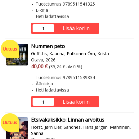
Tuotetunnus 9789511541325
E-kirja
Heti ladattavissa
Lisää koriin
Nummen peto
Uutuus
Griffiths, Kaarina
;
Putkonen-Örn, Krista
Otava, 2026
Arvonlisäverollinen hinta
Arvonlisäveroton hinta
40,00 €
(35,24 € alv 0 %)
Tuotetunnus 9789511539834
Äänikirja
Heti ladattavissa
Lisää koriin
Etsiväkaksikko: Linnan arvoitus
Uutuus
Horst, Jørn Lier
;
Sandnes, Hans Jørgen
;
Manninen,
Sanna