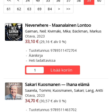
<<
<
34
49
55
56
57
58
59
60
61
62
63
69
84
>
>>
Neverwhere - Maanalainen Lontoo
Gaiman, Neil
;
Kivimäki, Mika
;
Bäckman, Markus
Otava, 2023
Arvonlisäverollinen hinta
Arvonlisäveroton hinta
33,10 €
(29,16 € alv 0 %)
Tuotetunnus 9789511472704
Äänikirja
Heti ladattavissa
Lisää koriin
Sakari Kuosmanen — Ihana elämä
Saarela, Tommi
;
Kuosmanen, Sakari
;
Lang, Antti
Otava, 2023
Arvonlisäverollinen hinta
Arvonlisäveroton hinta
34,70 €
(30,57 € alv 0 %)
Tuotetunnus 9789511463702