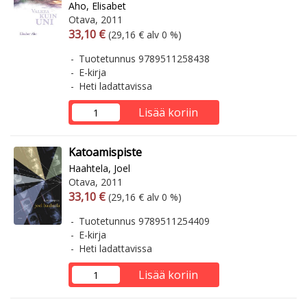
Aho, Elisabet
Otava, 2011
Arvonlisäverollinen hinta
Arvonlisäveroton hinta
33,10 €
(29,16 € alv 0 %)
Tuotetunnus 9789511258438
E-kirja
Heti ladattavissa
Lisää koriin
Katoamispiste
Haahtela, Joel
Otava, 2011
Arvonlisäverollinen hinta
Arvonlisäveroton hinta
33,10 €
(29,16 € alv 0 %)
Tuotetunnus 9789511254409
E-kirja
Heti ladattavissa
Lisää koriin