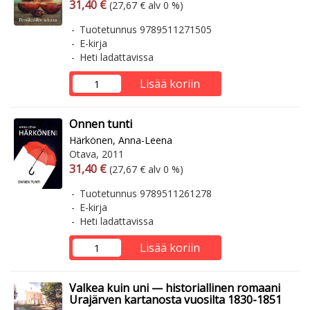
Arvonlisäverollinen hinta
Arvonlisäveroton hinta
31,40 €
(27,67 € alv 0 %)
Tuotetunnus 9789511271505
E-kirja
Heti ladattavissa
Lisää koriin
Onnen tunti
Härkönen, Anna-Leena
Otava, 2011
Arvonlisäverollinen hinta
Arvonlisäveroton hinta
31,40 €
(27,67 € alv 0 %)
Tuotetunnus 9789511261278
E-kirja
Heti ladattavissa
Lisää koriin
Valkea kuin uni — historiallinen romaani
Urajärven kartanosta vuosilta 1830-1851