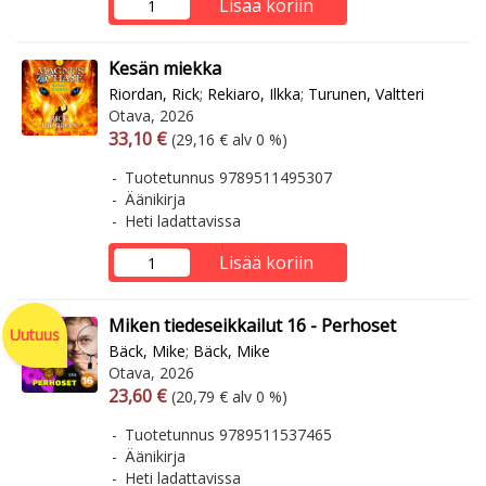
Lisää koriin
Kesän miekka
Riordan, Rick
;
Rekiaro, Ilkka
;
Turunen, Valtteri
Otava, 2026
Arvonlisäverollinen hinta
Arvonlisäveroton hinta
33,10 €
(29,16 € alv 0 %)
Tuotetunnus 9789511495307
Äänikirja
Heti ladattavissa
Lisää koriin
Miken tiedeseikkailut 16 - Perhoset
Uutuus
Bäck, Mike
;
Bäck, Mike
Otava, 2026
Arvonlisäverollinen hinta
Arvonlisäveroton hinta
23,60 €
(20,79 € alv 0 %)
Tuotetunnus 9789511537465
Äänikirja
Heti ladattavissa