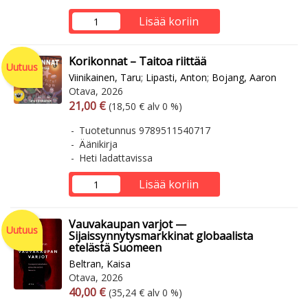
Lisää koriin
Korikonnat – Taitoa riittää
Uutuus
Viinikainen, Taru
;
Lipasti, Anton
;
Bojang, Aaron
Otava, 2026
Arvonlisäverollinen hinta
Arvonlisäveroton hinta
21,00 €
(18,50 € alv 0 %)
Tuotetunnus 9789511540717
Äänikirja
Heti ladattavissa
Lisää koriin
Vauvakaupan varjot —
Uutuus
Sijaissynnytysmarkkinat globaalista
etelästä Suomeen
Beltran, Kaisa
Otava, 2026
Arvonlisäverollinen hinta
Arvonlisäveroton hinta
40,00 €
(35,24 € alv 0 %)