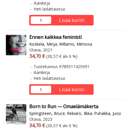
Äänikirja
Heti ladattavissa
Lisää koriin
Ennen kaikkea feministi
Koskela, Minja
;
Willamo, Mimosa
Otava, 2021
Arvonlisäverollinen hinta
Arvonlisäveroton hinta
34,70 €
(30,57 € alv 0 %)
Tuotetunnus 9789511425991
Äänikirja
Heti ladattavissa
Lisää koriin
Born to Run — Omaelämäkerta
Springsteen, Bruce
;
Rekiaro, Ilkka
;
Puhakka, Jussi
Otava, 2023
Arvonlisäverollinen hinta
Arvonlisäveroton hinta
34,70 €
(30,57 € alv 0 %)