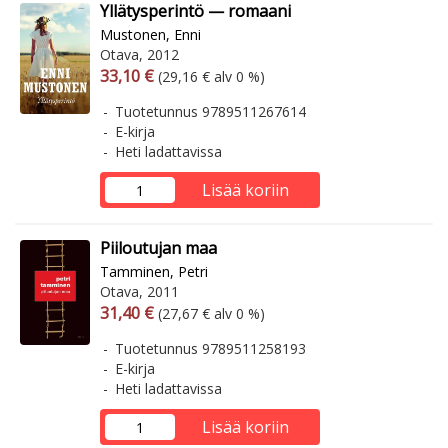
Yllätysperintö — romaani
Mustonen, Enni
Otava, 2012
Arvonlisäverollinen hinta
Arvonlisäveroton hinta
33,10 €
(29,16 € alv 0 %)
Tuotetunnus 9789511267614
E-kirja
Heti ladattavissa
Lisää koriin
Piiloutujan maa
Tamminen, Petri
Otava, 2011
Arvonlisäverollinen hinta
Arvonlisäveroton hinta
31,40 €
(27,67 € alv 0 %)
Tuotetunnus 9789511258193
E-kirja
Heti ladattavissa
Lisää koriin