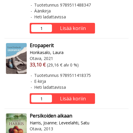
Tuotetunnus 9789511488347
Äänikirja
Heti ladattavissa
Lisää koriin
Eropaperit
Honkasalo, Laura
Otava, 2021
Arvonlisäverollinen hinta
Arvonlisäveroton hinta
33,10 €
(29,16 € alv 0 %)
Tuotetunnus 9789511418375
E-kirja
Heti ladattavissa
Lisää koriin
Persikoiden aikaan
Harris, Joanne
;
Leveelahti, Satu
Otava, 2013