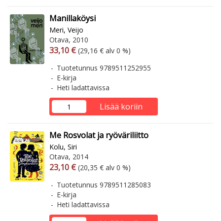
Manillaköysi
Meri, Veijo
Otava, 2010
Arvonlisäverollinen hinta
Arvonlisäveroton hinta
33,10 €
(29,16 € alv 0 %)
Tuotetunnus 9789511252955
E-kirja
Heti ladattavissa
Lisää koriin
Me Rosvolat ja ryöväriliitto
Kolu, Siri
Otava, 2014
Arvonlisäverollinen hinta
Arvonlisäveroton hinta
23,10 €
(20,35 € alv 0 %)
Tuotetunnus 9789511285083
E-kirja
Heti ladattavissa