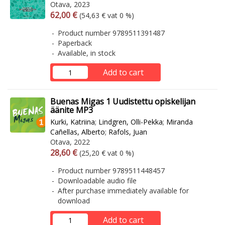
Otava, 2023
Arvonlisäverollinen hinta
Excl. vat
62,00 €
(54,63 € vat 0 %)
Product number 9789511391487
Paperback
Available, in stock
Add to cart
Buenas Migas 1 Uudistettu opiskelijan
äänite MP3
Kurki, Katriina
;
Lindgren, Olli-Pekka
;
Miranda
Cañellas, Alberto
;
Rafols, Juan
Otava, 2022
Arvonlisäverollinen hinta
Excl. vat
28,60 €
(25,20 € vat 0 %)
Product number 9789511448457
Downloadable audio file
After purchase immediately available for
download
Add to cart