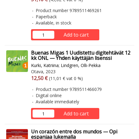
Product number 9789511469261
Paperback
Available, in stock
Add to cart
Buenas Migas 1 Uudistettu digitehtävät 12
kk ONL — Yhden käyttäjän lisenssi
Kurki, Katriina
;
Lindgren, Olli-Pekka
Otava, 2023
Arvonlisäverollinen hinta
Excl. vat
12,50 €
(11,01 € vat 0 %)
Product number 9789511466079
Digital online
Available immediately
Add to cart
Un corazón entre dos mundos — Opi
espanjaa lukemalla