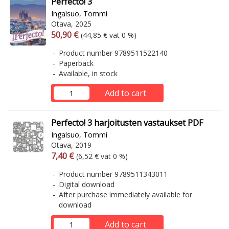
Perfecto! 3
Ingalsuo, Tommi
Otava, 2025
Arvonlisäverollinen hinta
Excl. vat
50,90 €
(44,85 € vat 0 %)
Product number 9789511522140
Paperback
Available, in stock
Add to cart
Perfecto! 3 harjoitusten vastaukset PDF
Ingalsuo, Tommi
Otava, 2019
Arvonlisäverollinen hinta
Excl. vat
7,40 €
(6,52 € vat 0 %)
Product number 9789511343011
Digital download
After purchase immediately available for
download
Add to cart