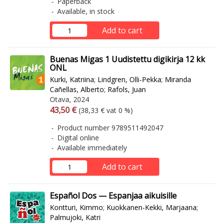
Paperback
Available, in stock
Add to cart
Buenas Migas 1 Uudistettu digikirja 12 kk
ONL
Kurki, Katriina
;
Lindgren, Olli-Pekka
;
Miranda
Cañellas, Alberto
;
Rafols, Juan
Otava, 2024
Arvonlisäverollinen hinta
Excl. vat
43,50 €
(38,33 € vat 0 %)
Product number 9789511492047
Digital online
Available immediately
Add to cart
Español Dos — Espanjaa aikuisille
Kontturi, Kimmo
;
Kuokkanen-Kekki, Marjaana
;
Palmujoki, Katri