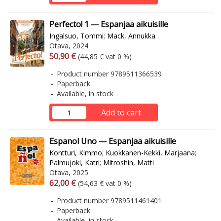
Perfecto! 1 — Espanjaa aikuisille
Ingalsuo, Tommi
;
Mack, Annukka
Otava, 2024
Arvonlisäverollinen hinta
Excl. vat
50,90 €
(44,85 € vat 0 %)
Product number 9789511366539
Paperback
Available, in stock
Add to cart
Espanol Uno — Espanjaa aikuisille
Kontturi, Kimmo
;
Kuokkanen-Kekki, Marjaana
;
Palmujoki, Katri
;
Mitroshin, Matti
Otava, 2025
Arvonlisäverollinen hinta
Excl. vat
62,00 €
(54,63 € vat 0 %)
Product number 9789511461401
Paperback
Available, in stock