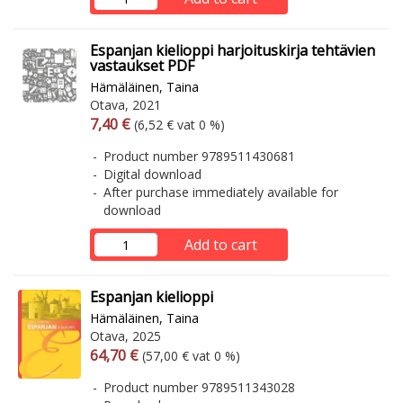
Espanjan kielioppi harjoituskirja tehtävien
vastaukset PDF
Hämäläinen, Taina
Otava, 2021
Arvonlisäverollinen hinta
Excl. vat
7,40 €
(6,52 € vat 0 %)
Product number 9789511430681
Digital download
After purchase immediately available for
download
Add to cart
Espanjan kielioppi
Hämäläinen, Taina
Otava, 2025
Arvonlisäverollinen hinta
Excl. vat
64,70 €
(57,00 € vat 0 %)
Product number 9789511343028