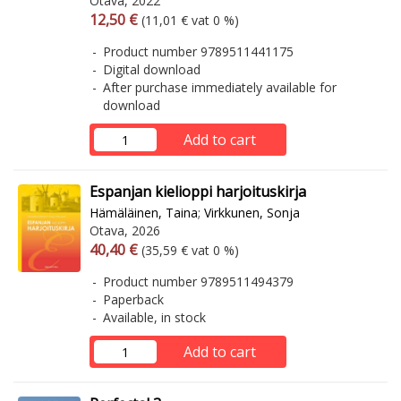
Otava, 2022
Arvonlisäverollinen hinta
Excl. vat
12,50 €
(11,01 € vat 0 %)
Product number 9789511441175
Digital download
After purchase immediately available for
download
Add to cart
Espanjan kielioppi harjoituskirja
Hämäläinen, Taina
;
Virkkunen, Sonja
Otava, 2026
Arvonlisäverollinen hinta
Excl. vat
40,40 €
(35,59 € vat 0 %)
Product number 9789511494379
Paperback
Available, in stock
Add to cart