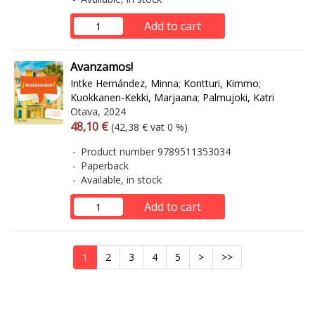
Add to cart
Avanzamos!
Intke Hernández, Minna
;
Kontturi, Kimmo
;
Kuokkanen-Kekki, Marjaana
;
Palmujoki, Katri
Otava, 2024
Arvonlisäverollinen hinta
Excl. vat
48,10 €
(42,38 € vat 0 %)
Product number 9789511353034
Paperback
Available, in stock
Add to cart
1
2
3
4
5
>
>>