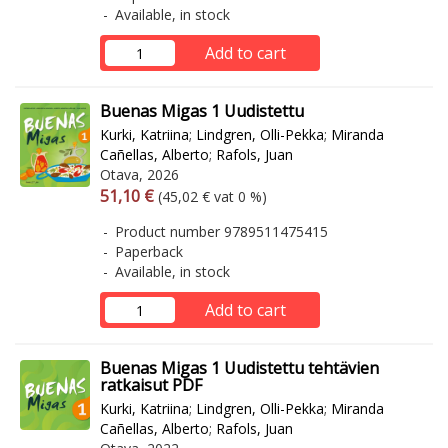
Available, in stock
Add to cart
Buenas Migas 1 Uudistettu
Kurki, Katriina
;
Lindgren, Olli-Pekka
;
Miranda
Cañellas, Alberto
;
Rafols, Juan
Otava, 2026
Arvonlisäverollinen hinta
Excl. vat
51,10 €
(45,02 € vat 0 %)
Product number 9789511475415
Paperback
Available, in stock
Add to cart
Buenas Migas 1 Uudistettu tehtävien
ratkaisut PDF
Kurki, Katriina
;
Lindgren, Olli-Pekka
;
Miranda
Cañellas, Alberto
;
Rafols, Juan