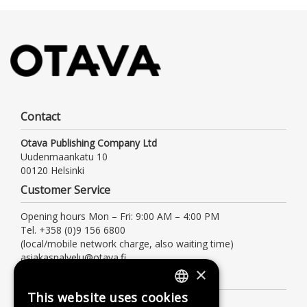
Contact
Otava Publishing Company Ltd
Uudenmaankatu 10
00120 Helsinki
Customer Service
Opening hours Mon – Fri: 9:00 AM – 4:00 PM
Tel. +358 (0)9 156 6800
(local/mobile network charge, also waiting time)
asiakaspalvelu@otava.fi
×
Information
This website uses cookies
FINNISH
Terms of delivery