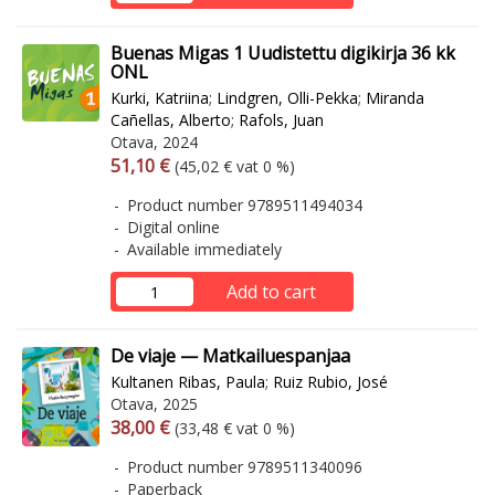
Buenas Migas 1 Uudistettu digikirja 36 kk
ONL
Kurki, Katriina
;
Lindgren, Olli-Pekka
;
Miranda
Cañellas, Alberto
;
Rafols, Juan
Otava, 2024
Arvonlisäverollinen hinta
Excl. vat
51,10 €
(45,02 € vat 0 %)
Product number 9789511494034
Digital online
Available immediately
Add to cart
De viaje — Matkailuespanjaa
Kultanen Ribas, Paula
;
Ruiz Rubio, José
Otava, 2025
Arvonlisäverollinen hinta
Excl. vat
38,00 €
(33,48 € vat 0 %)
Product number 9789511340096
Paperback