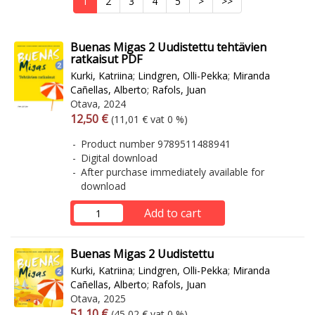
1
2
3
4
5
>
>>
Buenas Migas 2 Uudistettu tehtävien
ratkaisut PDF
Kurki, Katriina
;
Lindgren, Olli-Pekka
;
Miranda
Cañellas, Alberto
;
Rafols, Juan
Otava, 2024
Arvonlisäverollinen hinta
Excl. vat
12,50 €
(11,01 € vat 0 %)
Product number 9789511488941
Digital download
After purchase immediately available for
download
Add to cart
Buenas Migas 2 Uudistettu
Kurki, Katriina
;
Lindgren, Olli-Pekka
;
Miranda
Cañellas, Alberto
;
Rafols, Juan
Otava, 2025
Arvonlisäverollinen hinta
Excl. vat
51,10 €
(45,02 € vat 0 %)