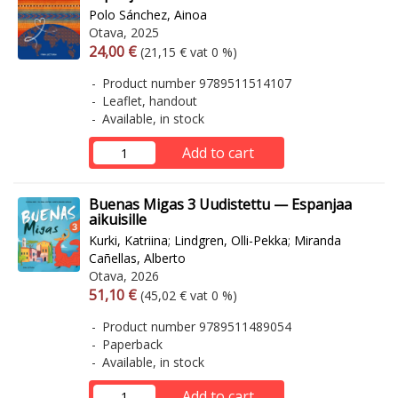
Polo Sánchez, Ainoa
Otava, 2025
Arvonlisäverollinen hinta
Excl. vat
24,00 €
(21,15 € vat 0 %)
Product number 9789511514107
Leaflet, handout
Available, in stock
Add to cart
Buenas Migas 3 Uudistettu — Espanjaa
aikuisille
Kurki, Katriina
;
Lindgren, Olli-Pekka
;
Miranda
Cañellas, Alberto
Otava, 2026
Arvonlisäverollinen hinta
Excl. vat
51,10 €
(45,02 € vat 0 %)
Product number 9789511489054
Paperback
Available, in stock
Add to cart