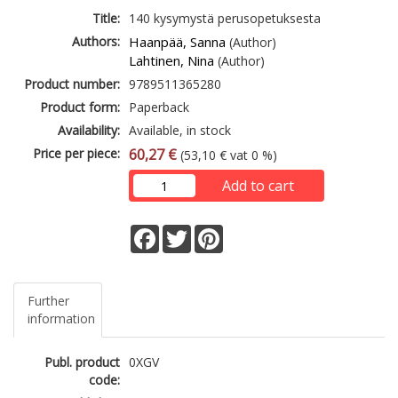
Title:
140 kysymystä perusopetuksesta
Authors:
Haanpää, Sanna
(Author)
Lahtinen, Nina
(Author)
Product number:
9789511365280
Product form:
Paperback
Availability:
Available, in stock
Price per piece:
60,27 €
(53,10 € vat 0 %)
Add to cart
Facebook
Twitter
Pinterest
Further
information
Publ. product
0XGV
code: