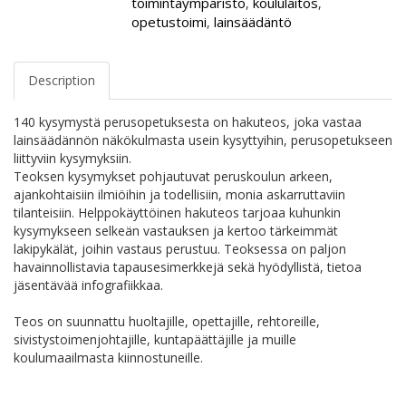
toimintaympäristö
koululaitos
,
,
opetustoimi
lainsäädäntö
,
Description
140 kysymystä perusopetuksesta on hakuteos, joka vastaa
lainsäädännön näkökulmasta usein kysyttyihin, perusopetukseen
liittyviin kysymyksiin.
Teoksen kysymykset pohjautuvat peruskoulun arkeen,
ajankohtaisiin ilmiöihin ja todellisiin, monia askarruttaviin
tilanteisiin. Helppokäyttöinen hakuteos tarjoaa kuhunkin
kysymykseen selkeän vastauksen ja kertoo tärkeimmät
lakipykälät, joihin vastaus perustuu. Teoksessa on paljon
havainnollistavia tapausesimerkkejä sekä hyödyllistä, tietoa
jäsentävää infografiikkaa.
Teos on suunnattu huoltajille, opettajille, rehtoreille,
sivistystoimenjohtajille, kuntapäättäjille ja muille
koulumaailmasta kiinnostuneille.