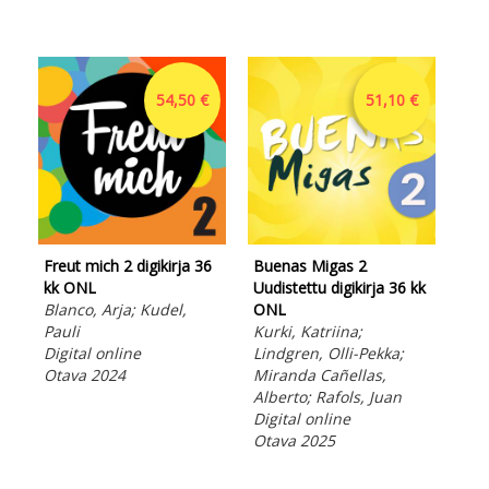
54,50 €
51,10 €
Freut mich 2 digikirja 36
Buenas Migas 2
Div
kk ONL
Uudistettu digikirja 36 kk
ään
Blanco, Arja; Kudel,
ONL
Eng
Pauli
Kurki, Katriina;
per
Digital online
Lindgren, Olli-Pekka;
Hel
Otava 2024
Miranda Cañellas,
Vau
Alberto; Rafols, Juan
Aud
Digital online
Ota
Otava 2025