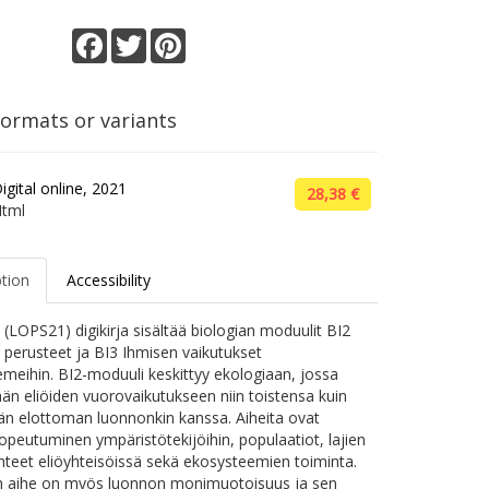
Facebook
Twitter
Pinterest
formats or variants
igital online, 2021
28,38 €
tml
ption
Accessibility
 (LOPS21) digikirja sisältää biologian moduulit BI2
 perusteet ja BI3 Ihmisen vaikutukset
meihin. BI2-moduuli keskittyy ekologiaan, jossa
än eliöiden vuorovaikutukseen niin toistensa kuin
n elottoman luonnonkin kanssa. Aiheita ovat
sopeutuminen ympäristötekijöihin, populaatiot, lajien
uhteet eliöyhteisöissä sekä ekosysteemien toiminta.
n aihe on myös luonnon monimuotoisuus ja sen