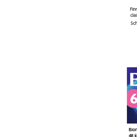
Finn
cla
Sch
Biom
48 