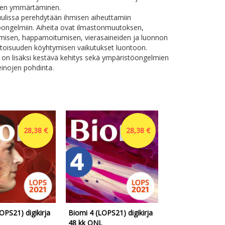
sen ymmärtäminen.
lissa perehdytään ihmisen aiheuttamiin
ongelmiin. Aiheita ovat ilmastonmuutoksen,
misen, happamoitumisen, vierasaineiden ja luonnon
oisuuden köyhtymisen vaikutukset luontoon.
 on lisäksi kestävä kehitys sekä ympäristöongelmien
einojen pohdinta.
28,38 €
28,38 €
OPS21) digikirja
Biomi 4 (LOPS21) digikirja
Biomi 2-3 (LOPS
48 kk ONL
digikirja 48 kk O