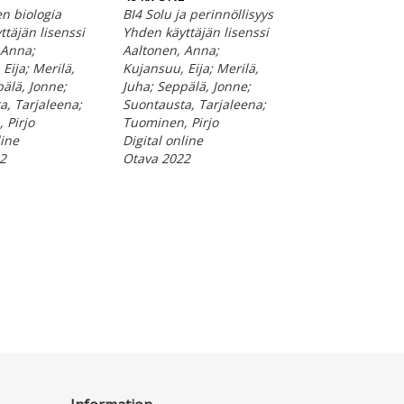
n biologia
BI4 Solu ja perinnöllisyys
BI2 Ekologian pe
täjän lisenssi
Yhden käyttäjän lisenssi
BI3 Ihmisen vai
 Anna;
Aaltonen, Anna;
ekosysteemeihi
Eija; Merilä,
Kujansuu, Eija; Merilä,
käyttäjän lisens
älä, Jonne;
Juha; Seppälä, Jonne;
Aaltonen, Anna;
a, Tarjaleena;
Suontausta, Tarjaleena;
Kujansuu, Eija; 
 Pirjo
Tuominen, Pirjo
Juha; Seppälä, J
line
Digital online
Suontausta, Tar
2
Otava 2022
Tuominen, Pirjo
Digital online
Otava 2021