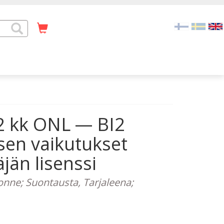
12 kk ONL — BI2
sen vaikutukset
jän lisenssi
Jonne; Suontausta, Tarjaleena;