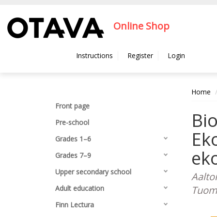
Hyppää pääsisältöön
Online Shop
Instructions
Register
Login
Home
Front page
Bio
Pre-school
Eko
Grades 1–6
eko
Grades 7–9
Upper secondary school
Aalto
Adult education
Tuomi
Finn Lectura