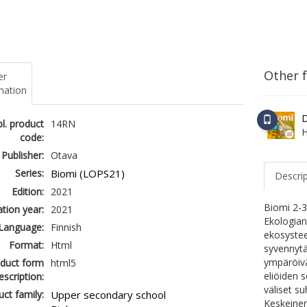
Other 
er
mation
D
l. product
14RN
H
code:
Publisher:
Otava
Series:
Biomi (LOPS21)
Descri
Edition:
2021
Biomi 2-3
ation year:
2021
Ekologian
Language:
Finnish
ekosystee
Format:
Html
syvennytä
ympäröivä
duct form
html5
eliöiden 
escription:
väliset s
ct family:
Upper secondary school
Keskeine