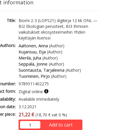
t information
Title:
Biomi 2-3 (LOPS21) digikirja 12 kk ONL —
BI2 Ekologian perusteet, BI3 Ihmisen
vaikutukset ekosysteemeihin Yhden
käyttäjän lisenssi
Authors:
Aaltonen, Anna
(Author)
Kujansuu, Eija
(Author)
Merilä, Juha
(Author)
Seppälä, Jonne
(Author)
Suontausta, Tarjaleena
(Author)
Tuominen, Pirjo
(Author)
 number:
9789511402275
ct form:
Digital online
ailability:
Available immediately
ion date:
3.12.2021
er piece:
21,22 €
(18,70 € vat 0 %)
Add to cart