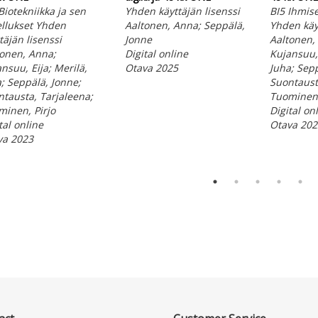
Biotekniikka ja sen
Yhden käyttäjän lisenssi
BI5 Ihmise
llukset Yhden
Aaltonen, Anna; Seppälä,
Yhden käyt
täjän lisenssi
Jonne
Aaltonen,
tonen, Anna;
Digital online
Kujansuu, 
nsuu, Eija; Merilä,
Otava 2025
Juha; Sepp
; Seppälä, Jonne;
Suontaust
tausta, Tarjaleena;
Tuominen,
inen, Pirjo
Digital on
tal online
Otava 202
va 2023