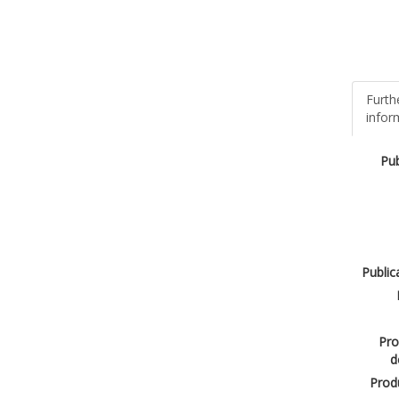
Furth
infor
Pub
Public
Pro
d
Produ