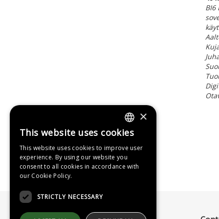
BI6 
sove
käyt
Aal
Kuja
Juha
Suon
Tuom
Digi
Ota
×
This website uses cookies
FINNISH
This website uses cookies to improve user
SWEDISH
experience. By using our website you
consent to all cookies in accordance with
ENGLISH
our Cookie Policy.
STRICTLY NECESSARY