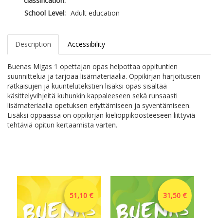
classification:
School Level:
Adult education
Description
Accessibility
Buenas Migas 1 opettajan opas helpottaa oppituntien
suunnittelua ja tarjoaa lisämateriaalia. Oppikirjan harjoitusten
ratkaisujen ja kuuntelutekstien lisäksi opas sisältää
käsittelyvihjeitä kuhunkin kappaleeseen sekä runsaasti
lisämateriaalia opetuksen eriyttämiseen ja syventämiseen.
Lisäksi oppaassa on oppikirjan kielioppikoosteeseen liittyviä
tehtäviä opitun kertaamista varten.
51,10 €
31,50 €