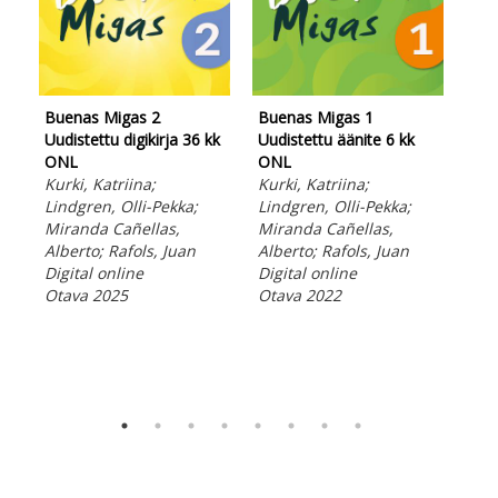
Buenas Migas 2
Buenas Migas 1
Uudistettu digikirja 36 kk
Uudistettu äänite 6 kk
ONL
ONL
Kurki, Katriina;
Kurki, Katriina;
Bue
Lindgren, Olli-Pekka;
Lindgren, Olli-Pekka;
Ope
Miranda Cañellas,
Miranda Cañellas,
PD
Alberto; Rafols, Juan
Alberto; Rafols, Juan
Kur
Digital online
Digital online
Lin
Otava 2025
Otava 2022
Mir
Alb
Ebo
Ota