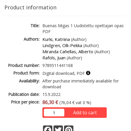
Product information
Title:
Buenas Migas 1 Uudistettu opettajan opas
PDF
Authors:
Kurki, Katriina
(Author)
Lindgren, Olli-Pekka
(Author)
Miranda Cañellas, Alberto
(Author)
Rafols, Juan
(Author)
Product number:
9789511441168
Product form:
Digital download, PDF
Availability:
After purchase immediately available for
download
Publication date:
15.9.2022
Price per piece:
86,30 €
(76,04 € vat 0 %)
Add to cart
Facebook
Twitter
Pinterest