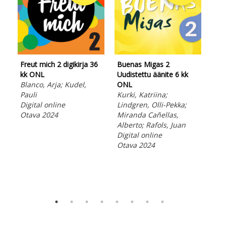
Freut mich 2 digikirja 36
Buenas Migas 2
kk ONL
Uudistettu äänite 6 kk
Blanco, Arja; Kudel,
ONL
Pauli
Kurki, Katriina;
Bue
Digital online
Lindgren, Olli-Pekka;
Uud
Otava 2024
Miranda Cañellas,
opa
Alberto; Rafols, Juan
Kur
Digital online
Lin
Otava 2024
Mir
Alb
Ebo
Ota