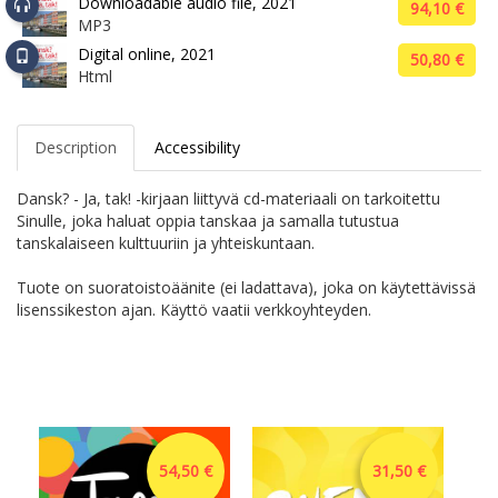
Downloadable audio file, 2021
94,10 €
MP3
Digital online, 2021
50,80 €
Html
Description
Accessibility
Dansk? - Ja, tak! -kirjaan liittyvä cd-materiaali on tarkoitettu
Sinulle, joka haluat oppia tanskaa ja samalla tutustua
tanskalaiseen kulttuuriin ja yhteiskuntaan.
Tuote on suoratoistoäänite (ei ladattava), joka on käytettävissä
lisenssikeston ajan. Käyttö vaatii verkkoyhteyden.
54,50 €
31,50 €