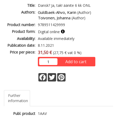
Title:
Dansk? Ja, tak! äänite 6 kk ONL
Authors:
Guldbaek-Ahvo, Karin
(Author)
Toivonen, Johanna
(Author)
Product number:
9789511429999
Product form:
Digital online
Availability:
Available immediately
Publication date:
8.11.2021
Price per piece:
31,50 €
(27,75 € vat 0 %)
Add to cart
Facebook
Twitter
Pinterest
Further
information
Publ. product
1AAV