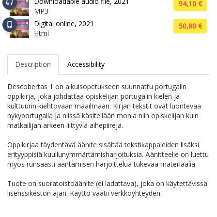
Downloadable audio file, 2021
94,10 €
MP3
Digital online, 2021
50,80 €
Html
Description
Accessibility
Descobertas 1 on aikuisopetukseen suunnattu portugalin
oppikirja, joka johdattaa opiskelijan portugalin kielen ja
kulttuurin kiehtovaan maailmaan. Kirjan tekstit ovat luontevaa
nykyportugalia ja niissä käsitellään monia niin opiskelijan kuin
matkailijan arkeen liittyviä aihepiirejä.
Oppikirjaa täydentävä äänite sisältää tekstikappaleiden lisäksi
erityyppisiä kuullunymmärtämisharjoituksia. Äänitteelle on luettu
myös runsaasti ääntämisen harjoittelua tukevaa materiaalia.
Tuote on suoratoistoäänite (ei ladattava), joka on käytettävissä
lisenssikeston ajan. Käyttö vaatii verkkoyhteyden.