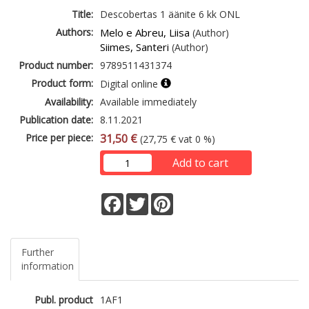
Title:
Descobertas 1 äänite 6 kk ONL
Authors:
Melo e Abreu, Liisa
(Author)
Siimes, Santeri
(Author)
Product number:
9789511431374
Product form:
Digital online
Availability:
Available immediately
Publication date:
8.11.2021
Price per piece:
31,50 €
(27,75 € vat 0 %)
Add to cart
Facebook
Twitter
Pinterest
Further
information
Publ. product
1AF1