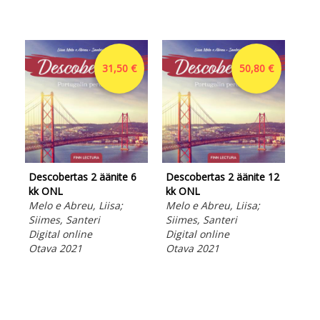
31,50 €
50,80 €
Descobertas 2 äänite 6
Descobertas 2 äänite 12
Des
kk ONL
kk ONL
MP
Melo e Abreu, Liisa;
Melo e Abreu, Liisa;
Mel
Siimes, Santeri
Siimes, Santeri
Sii
Digital online
Digital online
Aud
Otava 2021
Otava 2021
Ota