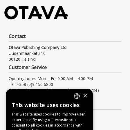
Contact
Otava Publishing Company Ltd
Uudenmaankatu 10
00120 Helsinki
Customer Service
Opening hours Mon – Fri: 9:00 AM – 4:00 PM
Tel. +358 (0)9 156 6800
(local/mobile network charge, also waiting time)
×
asiakaspalvelu@otava.fi
Information
This website uses cookies
FINNISH
This website uses cookies to improve user
Terms of delivery
SWEDISH
experience. By using our website you
Instructions
consent to all cookies in accordance with
ENGLISH