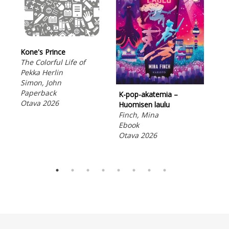
Kone's Prince
Jou
The Colorful Life of
Jus
Pekka Herlin
elä
Simon, John
For
Paperback
Aud
K-pop-akatemia –
Otava 2026
Ota
Huomisen laulu
Finch, Mina
Ebook
Otava 2026