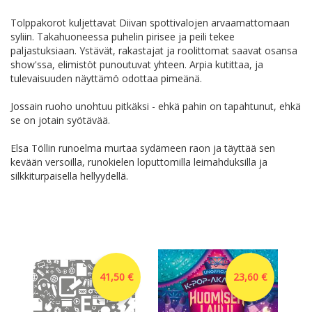
Tolppakorot kuljettavat Diivan spottivalojen arvaamattomaan
syliin. Takahuoneessa puhelin pirisee ja peili tekee
paljastuksiaan. Ystävät, rakastajat ja roolittomat saavat osansa
show'ssa, elimistöt punoutuvat yhteen. Arpia kutittaa, ja
tulevaisuuden näyttämö odottaa pimeänä.
Jossain ruoho unohtuu pitkäksi - ehkä pahin on tapahtunut, ehkä
se on jotain syötävää.
Elsa Töllin runoelma murtaa sydämeen raon ja täyttää sen
kevään versoilla, runokielen loputtomilla leimahduksilla ja
silkkiturpaisella hellyydellä.
41,50 €
23,60 €