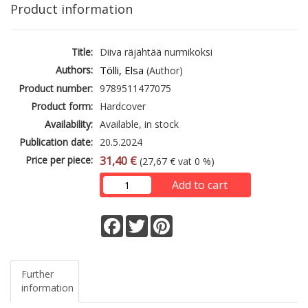
Product information
Title:
Diiva räjähtää nurmikoksi
Authors:
Tölli, Elsa
(Author)
Product number:
9789511477075
Product form:
Hardcover
Availability:
Available, in stock
Publication date:
20.5.2024
Price per piece:
31,40 €
(27,67 € vat 0 %)
Add to cart
Facebook
Twitter
Pinterest
Further
information