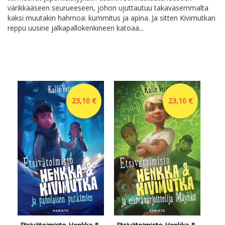
värikkääseen seurueeseen, johon ujuttautuu takavasemmalta
kaksi muutakin hahmoa: kummitus ja apina. Ja sitten Kivimutkan
reppu uusine jalkapallokenkineen katoaa...
23,10 €
23,10 €
K-p