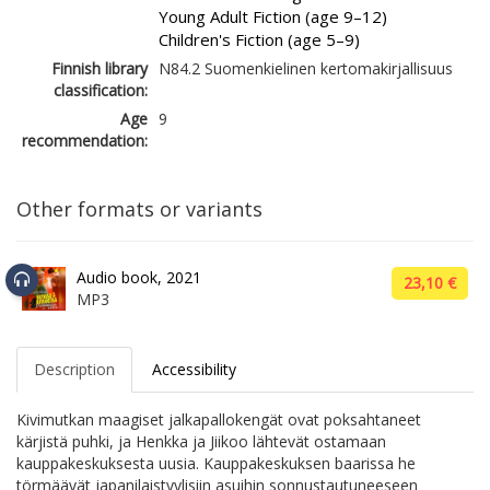
Young Adult Fiction (age 9–12)
Children's Fiction (age 5–9)
Finnish library
N84.2 Suomenkielinen kertomakirjallisuus
classification:
Age
9
recommendation:
Other formats or variants
Audio book, 2021
23,10 €
MP3
Description
Accessibility
Kivimutkan maagiset jalkapallokengät ovat poksahtaneet
kärjistä puhki, ja Henkka ja Jiikoo lähtevät ostamaan
kauppakeskuksesta uusia. Kauppakeskuksen baarissa he
törmäävät japanilaistyylisiin asuihin sonnustautuneeseen