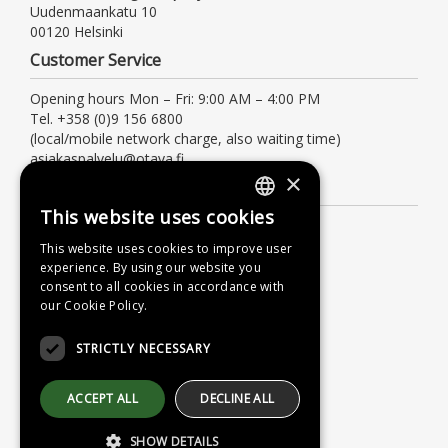
Uudenmaankatu 10
00120 Helsinki
Customer Service
Opening hours Mon – Fri: 9:00 AM – 4:00 PM
Tel. +358 (0)9 156 6800
(local/mobile network charge, also waiting time)
asiakaspalvelu@otava.fi
×
Information
This website uses cookies
FINNISH
Terms of delivery
This website uses cookies to improve user
Instructions
SWEDISH
experience. By using our website you
Privacy Policy
consent to all cookies in accordance with
ENGLISH
our Cookie Policy.
Accessibility Statement
STRICTLY NECESSARY
ACCEPT ALL
DECLINE ALL
SHOW DETAILS