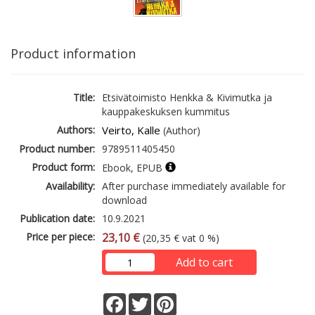
Product information
Title:
Etsivätoimisto Henkka & Kivimutka ja
kauppakeskuksen kummitus
Authors:
Veirto, Kalle
(Author)
Product number:
9789511405450
Product form:
Ebook, EPUB
Availability:
After purchase immediately available for
download
Publication date:
10.9.2021
Price per piece:
23,10 €
(20,35 € vat 0 %)
Add to cart
Facebook
Twitter
Pinterest