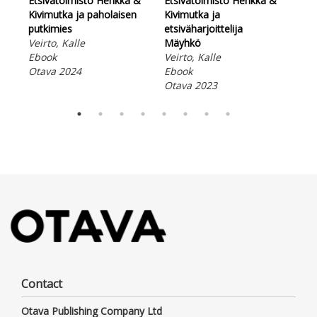
Etsivätoimisto Henkka &
Etsivätoimisto Henkka &
Huo
Kivimutka ja paholaisen
Kivimutka ja
Fin
putkimies
etsiväharjoittelija
Ebo
Veirto, Kalle
Mäyhkö
Ota
Ebook
Veirto, Kalle
Otava 2024
Ebook
Otava 2023
Contact
Otava Publishing Company Ltd