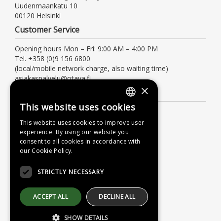
Uudenmaankatu 10
00120 Helsinki
Customer Service
Opening hours Mon – Fri: 9:00 AM – 4:00 PM
Tel. +358 (0)9 156 6800
(local/mobile network charge, also waiting time)
asiakaspalvelu@otava.fi
×
Information
This website uses cookies
FINNISH
Terms of delivery
This website uses cookies to improve user
Instructions
SWEDISH
experience. By using our website you
Privacy Policy
consent to all cookies in accordance with
ENGLISH
our Cookie Policy.
Accessibility Statement
STRICTLY NECESSARY
ACCEPT ALL
DECLINE ALL
SHOW DETAILS