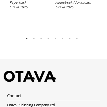
Jou
Paperback
Audiobook (download)
Jus
Otava 2026
Otava 2026
elä
For
Ebo
Ota
Contact
Otava Publishing Company Ltd