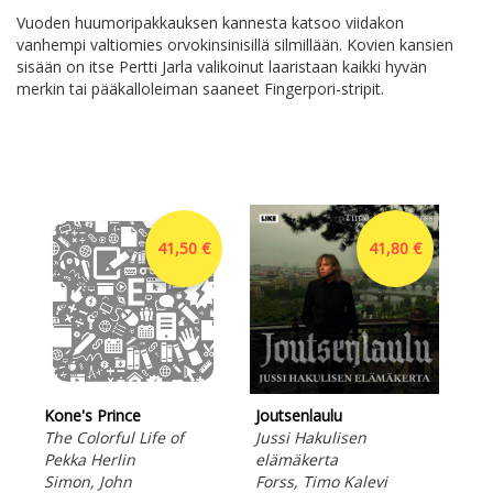
Vuoden huumoripakkauksen kannesta katsoo viidakon
vanhempi valtiomies orvokinsinisillä silmillään. Kovien kansien
sisään on itse Pertti Jarla valikoinut laaristaan kaikki hyvän
merkin tai pääkalloleiman saaneet Fingerpori-stripit.
41,50 €
41,80 €
Kone's Prince
Joutsenlaulu
The Colorful Life of
Jussi Hakulisen
Pekka Herlin
elämäkerta
Simon, John
Forss, Timo Kalevi