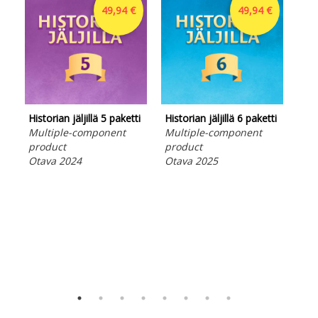
49,94 €
49,94 €
Historian jäljillä 5 paketti
Historian jäljillä 6 paketti
Multiple-component
Multiple-component
product
product
Otava 2024
Otava 2025
For
ope
Päi
Sola
Tur
Pap
Ota