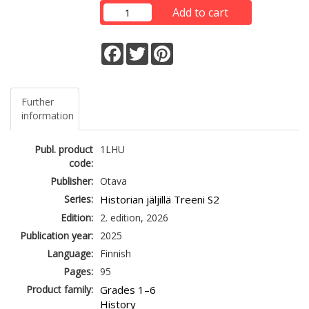
Add to cart
Facebook
Twitter
Pinterest
Further
information
Publ. product
1LHU
code:
Publisher:
Otava
Series:
Historian jäljillä
Treeni S2
Edition:
2. edition, 2026
Publication year:
2025
Language:
Finnish
Pages:
95
Product family:
Grades 1–6
History