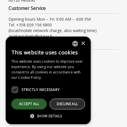
00120 Helsinki
Customer Service
Opening hours Mon – Fri: 9:00 AM – 4:00 PM
Tel. +358 (0)9 156 6800
(local/mobile network charge, also waiting time)
asiakaspalvelu@otava.fi
×
Information
This website uses cookies
FINNISH
Terms of delivery
This website uses cookies to improve user
Instructions
SWEDISH
experience. By using our website you
Privacy Policy
consent to all cookies in accordance with
ENGLISH
our Cookie Policy.
Accessibility Statement
STRICTLY NECESSARY
ACCEPT ALL
DECLINE ALL
SHOW DETAILS