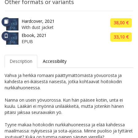
Other formats or variants
Hardcover, 2021
38,00 €
With dust jacket
Ebook, 2021
33,10 €
EPUB
Description
Accessibility
Vahva ja herkkä romaani päättymättömästä yövuorosta ja
kahdesta eri-ikäisestä naisesta, jotka kohtaavat hoitokodin
nurkkahuoneessa.
Nanna on usein yövuorossa. Kun hän pääsee kotiin, unta ei
kuulu. Lääkäri ei myönnä unilääkkeitä, mutta jotenkin hänen
pitäisi jaksaa seuraavakin yö.
Tyyne makaa hoitokodin nurkkahuoneessa ja elää kahdessa
maailmassa: nykyisessä ja sota-ajassa. Minne puoliso ja tyttäret
joutuivat? Kuka on tumma nainen sängyn vierellä?