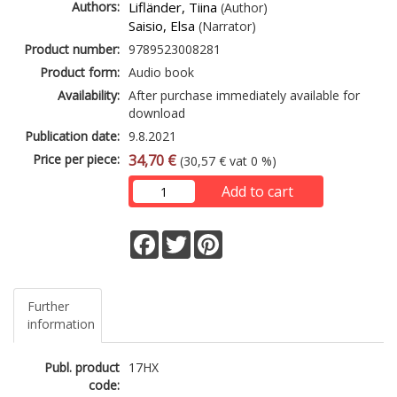
Authors:
Lifländer, Tiina
(Author)
Saisio, Elsa
(Narrator)
Product number:
9789523008281
Product form:
Audio book
Availability:
After purchase immediately available for
download
Publication date:
9.8.2021
Price per piece:
34,70 €
(30,57 € vat 0 %)
Add to cart
Facebook
Twitter
Pinterest
Further
information
Publ. product
17HX
code: