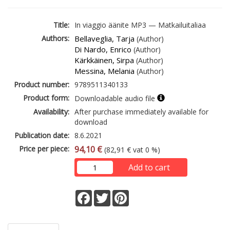
Title:
In viaggio äänite MP3 — Matkailuitaliaa
Authors:
Bellaveglia, Tarja
(Author)
Di Nardo, Enrico
(Author)
Kärkkäinen, Sirpa
(Author)
Messina, Melania
(Author)
Product number:
9789511340133
Product form:
Downloadable audio file
Availability:
After purchase immediately available for
download
Publication date:
8.6.2021
Price per piece:
94,10 €
(82,91 € vat 0 %)
Add to cart
Facebook
Twitter
Pinterest