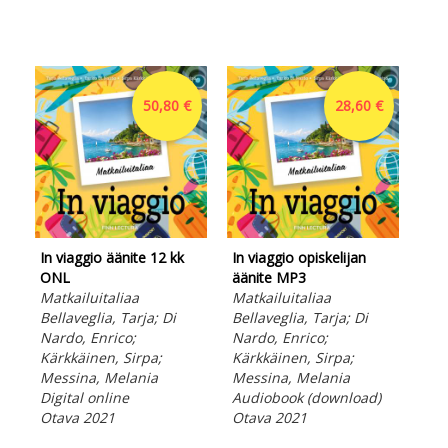
50,80 €
28,60 €
In viaggio äänite 12 kk
In viaggio opiskelijan
In 
ONL
äänite MP3
ON
Matkailuitaliaa
Matkailuitaliaa
Mat
Bellaveglia, Tarja; Di
Bellaveglia, Tarja; Di
Bel
Nardo, Enrico;
Nardo, Enrico;
Nar
Kärkkäinen, Sirpa;
Kärkkäinen, Sirpa;
Kär
Messina, Melania
Messina, Melania
Mes
Digital online
Audiobook (download)
Dig
Otava 2021
Otava 2021
Ota