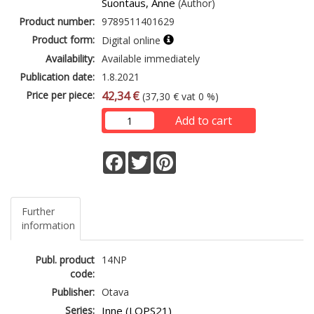
Suontaus, Anne
(Author)
Product number:
9789511401629
Product form:
Digital online
Availability:
Available immediately
Publication date:
1.8.2021
Price per piece:
42,34 €
(37,30 € vat 0 %)
Add to cart
Facebook
Twitter
Pinterest
Further
information
Publ. product
14NP
code:
Publisher:
Otava
Series:
Inne (LOPS21)