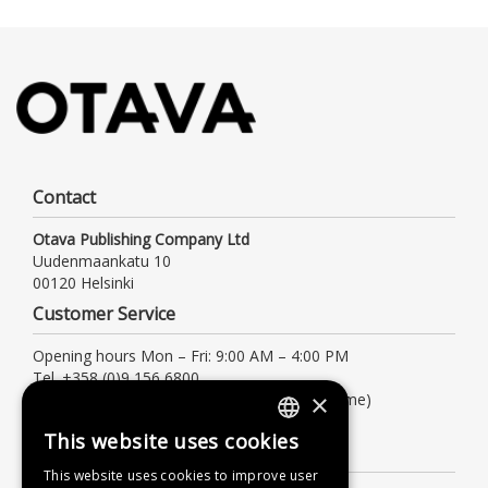
Contact
Otava Publishing Company Ltd
Uudenmaankatu 10
00120 Helsinki
Customer Service
Opening hours Mon – Fri: 9:00 AM – 4:00 PM
Tel. +358 (0)9 156 6800
×
(local/mobile network charge, also waiting time)
asiakaspalvelu@otava.fi
This website uses cookies
FINNISH
Information
This website uses cookies to improve user
SWEDISH