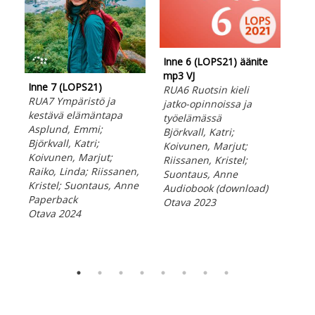
Inne 6 (LOPS21) äänite
Inn
mp3 VJ
mp3
Inne 7 (LOPS21)
RUA6 Ruotsin kieli
RUA
RUA7 Ympäristö ja
jatko-opinnoissa ja
kes
kestävä elämäntapa
työelämässä
Björ
Asplund, Emmi;
Björkvall, Katri;
Koi
Björkvall, Katri;
Koivunen, Marjut;
Rii
Koivunen, Marjut;
Riissanen, Kristel;
Suo
Raiko, Linda; Riissanen,
Suontaus, Anne
Aud
Kristel; Suontaus, Anne
Audiobook (download)
Ota
Paperback
Otava 2023
Otava 2024