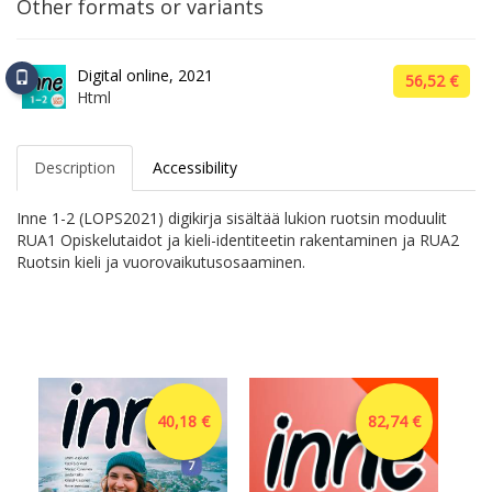
Other formats or variants
Digital online, 2021
56,52 €
Html
Description
Accessibility
Inne 1-2 (LOPS2021) digikirja sisältää lukion ruotsin moduulit
RUA1 Opiskelutaidot ja kieli-identiteetin rakentaminen ja RUA2
Ruotsin kieli ja vuorovaikutusosaaminen.
40,18 €
82,74 €