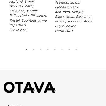
Asplund, Emmi;
Asplund, Emmi;
Asp
Björkvall, Katri;
Björkvall, Katri;
Björ
Koivunen, Marjut;
Koivunen, Marjut;
Koi
Raiko, Linda; Riissanen,
Raiko, Linda; Riissanen,
Rai
Kristel; Suontaus, Anne
Kristel; Suontaus, Anne
Kri
Paperback
Digital online
Dig
Otava 2023
Otava 2023
Ota