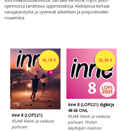
vuorovaikutustilanteissa. Samalla vahvistat myös jatko-
opinnoissa tarvittavia oppimistaitoja. Kieliopissa kertaat
sanajärjestystä ja syvennät adverbien ja prepositioiden
osaamista.
40,18 €
28,38 €
Inne 8 (LOPS21) digikirja
Inn
48 kk ONL
48 
Inne 8 (LOPS21)
RUA8 Viesti ja vaikuta
RUA
RUA8 Viesti ja vaikuta
puhuen Yhden
kes
puhuen
käyttäjän lisenssi
Yhd