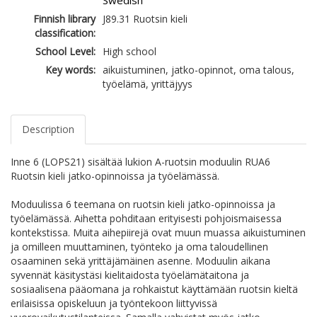
Swedish
Finnish library
J89.31 Ruotsin kieli
classification:
School Level:
High school
Key words:
aikuistuminen, jatko-opinnot, oma talous,
työelämä, yrittäjyys
Description
Inne 6 (LOPS21) sisältää lukion A-ruotsin moduulin RUA6
Ruotsin kieli jatko-opinnoissa ja työelämässä.
Moduulissa 6 teemana on ruotsin kieli jatko-opinnoissa ja
työelämässä. Aihetta pohditaan erityisesti pohjoismaisessa
kontekstissa. Muita aihepiirejä ovat muun muassa aikuistuminen
ja omilleen muuttaminen, työnteko ja oma taloudellinen
osaaminen sekä yrittäjämäinen asenne. Moduulin aikana
syvennät käsitystäsi kielitaidosta työelämätaitona ja
sosiaalisena pääomana ja rohkaistut käyttämään ruotsin kieltä
erilaisissa opiskeluun ja työntekoon liittyvissä