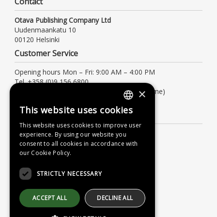
Contact
Otava Publishing Company Ltd
Uudenmaankatu 10
00120 Helsinki
Customer Service
Opening hours Mon – Fri: 9:00 AM – 4:00 PM
Tel. +358 (0)9 156 6800
×
(local/mobile network charge, also waiting time)
asiakaspalvelu@otava.fi
This website uses cookies
FINNISH
Information
This website uses cookies to improve user
SWEDISH
Terms of delivery
experience. By using our website you
consent to all cookies in accordance with
ENGLISH
Instructions
our Cookie Policy.
Privacy Policy
STRICTLY NECESSARY
Accessibility Statement
ACCEPT ALL
DECLINE ALL