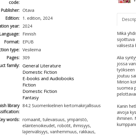
code:
Publisher:
Otava
Edition:
1. edition, 2024
Descri
ation year:
2024
Mikä yhdi
Language:
Finnish
sijoittuv
Format:
EPUB
välisest
tion type:
Vesileima
Pages:
309
Alia synt
jossa van
ct family:
General Literature
työkseen 
Domestic Fiction
joutuu sa
E-books and Audiobooks
Mirion ko
Fiction
suomea pu
Domestic Fiction
pelottava
Fantasy
ish library
84.2 Suomenkielinen kertomakirjallisuus
Kanin het
ssification:
aivoja kys
ihminen. 
ey words:
romaanit, tulevaisuus, ympäristö,
kumppan
eläintenoikeudet, robotit, ihmisyys,
lajienvälisyys, vanhemmuus, rakkaus,