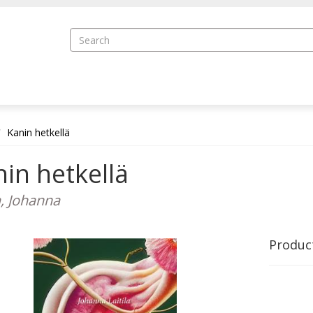
Kanin hetkellä
in hetkellä
a, Johanna
Produc