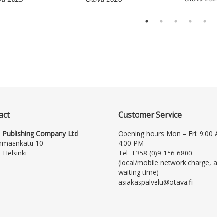
act
Customer Service
 Publishing Company Ltd
Opening hours Mon – Fri: 9:00
nmaankatu 10
4:00 PM
 Helsinki
Tel. +358 (0)9 156 6800
(local/mobile network charge, a
waiting time)
asiakaspalvelu@otava.fi