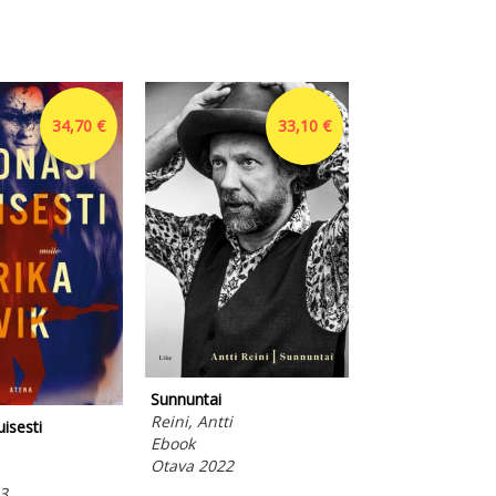
34,70 €
33,10 €
Tyttöystävä
Sunnuntai
Vanhatapio, Enn
Reini, Antti
uisesti
Ebook
Ebook
Otava 2022
Otava 2022
3