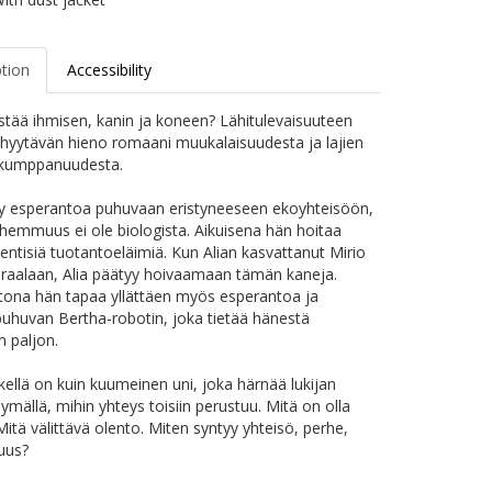
ption
Accessibility
stää ihmisen, kanin ja koneen? Lähitulevaisuuteen
a hyytävän hieno romaani muukalaisuudesta ja lajien
ä kumppanuudesta.
yy esperantoa puhuvaan eristyneeseen ekoyhteisöön,
hemmuus ei ole biologista. Aikuisena hän hoitaa
entisiä tuotantoeläimiä. Kun Alian kasvattanut Mirio
iraalaan, Alia päätyy hoivaamaan tämän kaneja.
tona hän tapaa yllättäen myös esperantoa ja
huvan Bertha-robotin, joka tietää hänestä
n paljon.
kellä on kuin kuumeinen uni, joka härnää lukijan
ymällä, mihin yhteys toisiin perustuu. Mitä on olla
Mitä välittävä olento. Miten syntyy yhteisö, perhe,
uus?