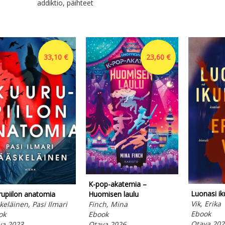
addiktio, päihteet
33,10 €
23,60 €
K-pop-akatemia –
Luonasi ik
Huomisen laulu
upiilon anatomia
Vik, Erika
Finch, Mina
keläinen, Pasi Ilmari
Ebook
Ebook
ok
Otava 202
Otava 2026
va 2023