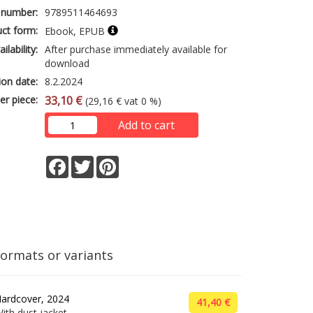
 number:
9789511464693
ct form:
Ebook, EPUB
ailability:
After purchase immediately available for
download
ion date:
8.2.2024
er piece:
33,10 €
(29,16 € vat 0 %)
Add to cart
Facebook
Twitter
Pinterest
formats or variants
ardcover, 2024
41,40 €
ith dust jacket