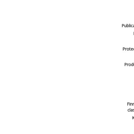
Public
Protec
Produ
Finn
cla
K