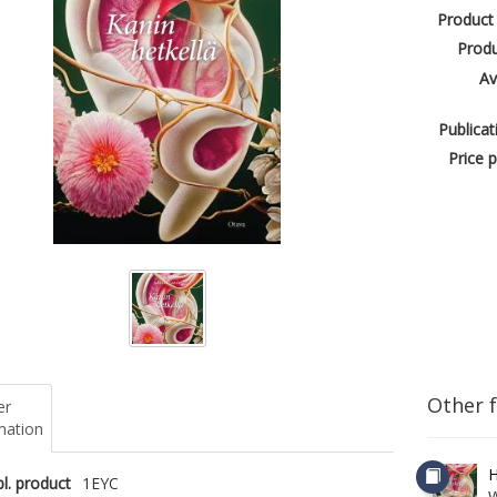
Product
Produ
Av
Publicat
Price p
Other 
er
mation
H
l. product
1EYC
W