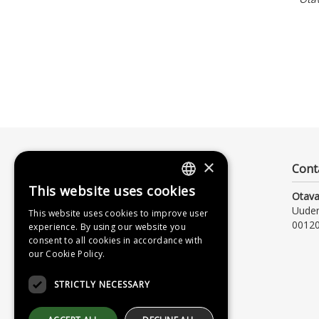
×
Cont
This website uses cookies
Otava
FINNISH
Uude
This website uses cookies to improve user
SWEDISH
00120
experience. By using our website you
consent to all cookies in accordance with
ENGLISH
our Cookie Policy.
STRICTLY NECESSARY