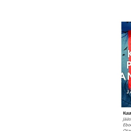
Kuur
Jääs
Ebo
Ota