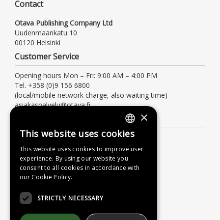
Contact
Otava Publishing Company Ltd
Uudenmaankatu 10
00120 Helsinki
Customer Service
Opening hours Mon – Fri: 9:00 AM – 4:00 PM
Tel. +358 (0)9 156 6800
(local/mobile network charge, also waiting time)
asiakaspalvelu@otava.fi
×
Information
This website uses cookies
FINNISH
Terms of delivery
This website uses cookies to improve user
Instructions
SWEDISH
experience. By using our website you
Privacy Policy
consent to all cookies in accordance with
ENGLISH
our Cookie Policy.
Accessibility Statement
STRICTLY NECESSARY