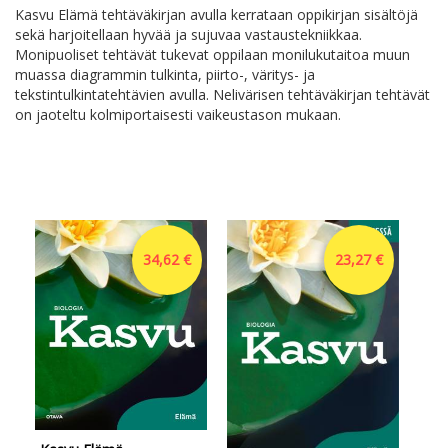
Kasvu Elämä tehtäväkirjan avulla kerrataan oppikirjan sisältöjä
sekä harjoitellaan hyvää ja sujuvaa vastaustekniikkaa.
Monipuoliset tehtävät tukevat oppilaan monilukutaitoa muun
muassa diagrammin tulkinta, piirto-, väritys- ja
tekstintulkintatehtävien avulla. Nelivärisen tehtäväkirjan tehtävät
on jaoteltu kolmiportaisesti vaikeustason mukaan.
34,62 €
23,27 €
Kas
Mul