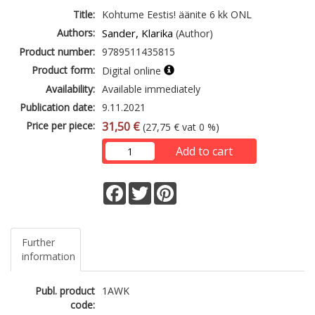
Title:
Kohtume Eestis! äänite 6 kk ONL
Authors:
Sander, Klarika
(Author)
Product number:
9789511435815
Product form:
Digital online
Availability:
Available immediately
Publication date:
9.11.2021
Price per piece:
31,50 €
(27,75 € vat 0 %)
Add to cart
Facebook
Twitter
Pinterest
Further
information
Publ. product
1AWK
code: