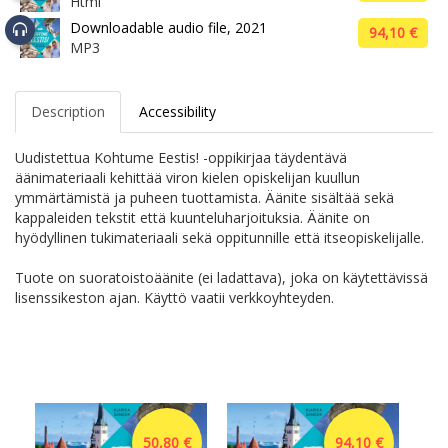
Html
Downloadable audio file, 2021
94,10 €
MP3
Description
Accessibility
Uudistettua Kohtume Eestis! -oppikirjaa täydentävä
äänimateriaali kehittää viron kielen opiskelijan kuullun
ymmärtämistä ja puheen tuottamista. Äänite sisältää sekä
kappaleiden tekstit että kuunteluharjoituksia. Äänite on
hyödyllinen tukimateriaali sekä oppitunnille että itseopiskelijalle.
Tuote on suoratoistoäänite (ei ladattava), joka on käytettävissä
lisenssikeston ajan. Käyttö vaatii verkkoyhteyden.
50,80 €
94,10 €