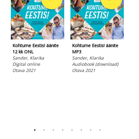
Kohtume Eestis! äänite
Kohtume Eestis! äänite
Fre
12 kk ONL
MP3
kk 
Sander, Klarika
Sander, Klarika
Bla
Digital online
Audiobook (download)
Pau
Otava 2021
Otava 2021
Dig
Ota