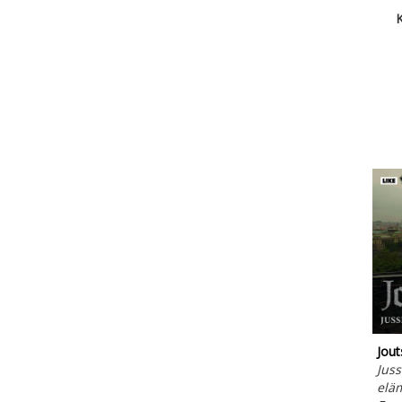
K
Jout
Juss
elä