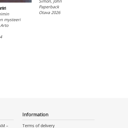
Simon, John
McBrain, Nicko
Paperback
Audiobook (dow
iiri
Otava 2026
Otava 2026
imin
n mysteeri
 Arto
4
Information
 AM –
Terms of delivery