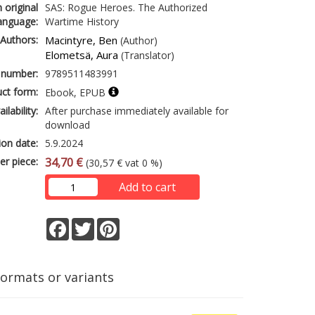
n original
SAS: Rogue Heroes. The Authorized
anguage:
Wartime History
Authors:
Macintyre, Ben
(Author)
Elometsä, Aura
(Translator)
 number:
9789511483991
ct form:
Ebook, EPUB
ailability:
After purchase immediately available for
download
ion date:
5.9.2024
er piece:
34,70 €
(30,57 € vat 0 %)
Add to cart
Facebook
Twitter
Pinterest
formats or variants