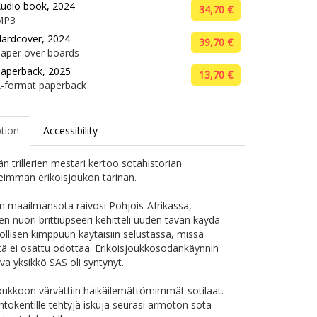
udio book, 2024
34,70 €
MP3
ardcover, 2024
39,70 €
aper over boards
aperback, 2025
13,70 €
-format paperback
ption
Accessibility
n trillerien mestari kertoo sotahistorian
imman erikoisjoukon tarinan.
n maailmansota raivosi Pohjois-Afrikassa,
n nuori brittiupseeri kehitteli uuden tavan käydä
hollisen kimppuun käytäisiin selustassa, missä
ä ei osattu odottaa. Erikoisjoukkosodankäynnin
va yksikkö SAS oli syntynyt.
ukkoon värvättiin häikäilemättömimmät sotilaat.
ntokentille tehtyjä iskuja seurasi armoton sota