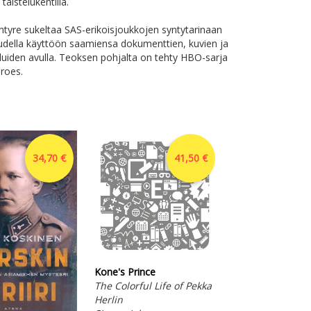
aistelukentillä.
tyre sukeltaa SAS-erikoisjoukkojen syntytarinaan
udella käyttöön saamiensa dokumenttien, kuvien ja
luiden avulla. Teoksen pohjalta on tehty HBO-sarja
roes.
34,70 €
41,50 €
Kone's Prince
Hello Boys and Gi
The Colorful Life of Pekka
Rumpalilegenda
Herlin
muistelmat