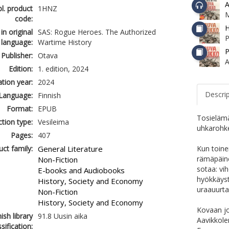
A
l. product
1HNZ
code:
H
 in original
SAS: Rogue Heroes. The Authorized
P
language:
Wartime History
P
Publisher:
Otava
A
Edition:
1. edition, 2024
ation year:
2024
Descri
Language:
Finnish
Format:
EPUB
Tosielämä
tion type:
Vesileima
uhkarohke
Pages:
407
ct family:
General Literature
Kun toine
rämäpäine
Non-Fiction
sotaa: vi
E-books and Audiobooks
hyökkäyst
History, Society and Economy
uraauurta
Non-Fiction
History, Society and Economy
Kovaan jo
ish library
91.8 Uusin aika
Aavikkole
ssification: