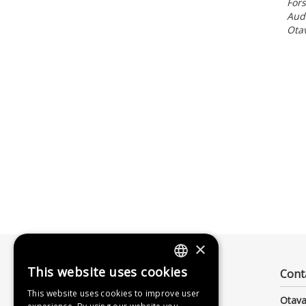
Fors
Aud
Ota
×
This website uses cookies
Cont
FINNISH
This website uses cookies to improve user
Otava
SWEDISH