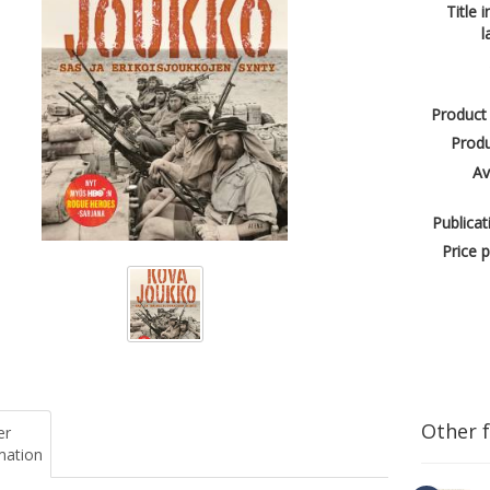
Title i
l
Product
Produ
Av
Publicat
Price p
Other 
er
mation