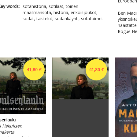
Euroopan t
ey words:
sotahistoria, sotilaat, toinen
maailmansota, historia, erikoisjoukot,
Ben Macin
sodat, taistelut, sodankäynti, sotatoimet
yksinoike
haastatte
Rogue He
41,80 €
41,80 €
senlaulu
i Hakulisen
mäkerta