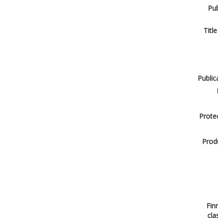
Pub
Title
Public
Protec
Produ
Finn
cla