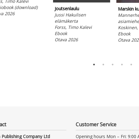
s, Timo Kalevi
iobook (download)
Joutsenlaulu
Marskin kur
va 2026
Jussi Hakulisen
Mannerhe
elämäkerta
asiamiehe
Forss, Timo Kalevi
Koskinen,
Ebook
Ebook
Otava 2026
Otava 202
act
Customer Service
 Publishing Company Ltd
Opening hours Mon – Fri: 9:00