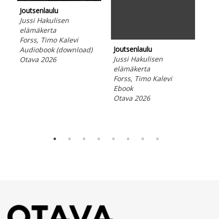
Joutsenlaulu
Hel
Jussi Hakulisen
Rum
elämäkerta
mui
Forss, Timo Kalevi
McB
Joutsenlaulu
Audiobook (download)
Aud
Jussi Hakulisen
Otava 2026
Ota
elämäkerta
Forss, Timo Kalevi
Ebook
Otava 2026