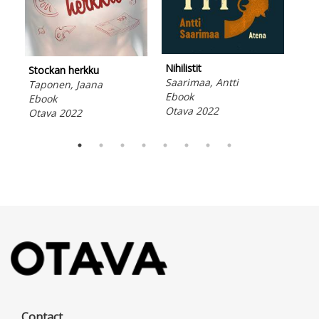
Nihilistit
Stockan herkku
Kuu
Saarimaa, Antti
Taponen, Jaana
Jää
Ebook
Ebook
Ebo
Otava 2022
Otava 2022
Ota
Contact