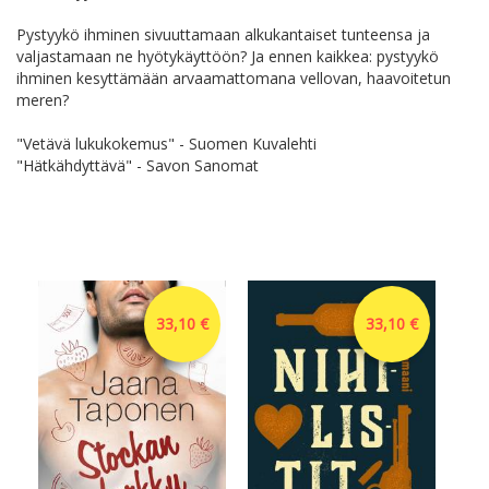
Pystyykö ihminen sivuuttamaan alkukantaiset tunteensa ja
valjastamaan ne hyötykäyttöön? Ja ennen kaikkea: pystyykö
ihminen kesyttämään arvaamattomana vellovan, haavoitetun
meren?
"Vetävä lukukokemus" - Suomen Kuvalehti
"Hätkähdyttävä" - Savon Sanomat
33,10 €
33,10 €