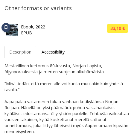
Other formats or variants
Ebook, 2022
33,10 €
EPUB
Description
Accessibility
Mestarillinen kertomus 80-luvusta, Norjan Lapista,
öljynporauksesta ja merten suojelun alkuhämäristä.
”Minä tiedän, että meren alle voi kuolla muullakin kuin yhdellä
tavalla.”
Aapa palaa valtameren takaa vanhaan kotikyläänsä Norjan
Ruijaan. Hänellä on yksi päämäärä: puhua vastahankaiset
kyläläiset edustamansa öljy-yhtiön puolelle. Tehtävää vaikeuttaa
vuosien takainen, kylää koskettanut merellä sattunut
onnettomuus, joka liittyy läheisesti myös Aapan omaan kipeään
menneisyyteen.