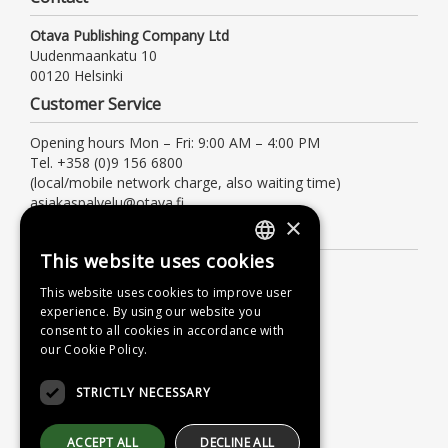
Otava Publishing Company Ltd
Uudenmaankatu 10
00120 Helsinki
Customer Service
Opening hours Mon – Fri: 9:00 AM – 4:00 PM
Tel. +358 (0)9 156 6800
(local/mobile network charge, also waiting time)
asiakaspalvelu@otava.fi
×
Information
This website uses cookies
Terms of delivery
FINNISH
This website uses cookies to improve user
Instructions
SWEDISH
experience. By using our website you
Privacy Policy
consent to all cookies in accordance with
ENGLISH
our Cookie Policy.
Accessibility Statement
STRICTLY NECESSARY
ACCEPT ALL
DECLINE ALL