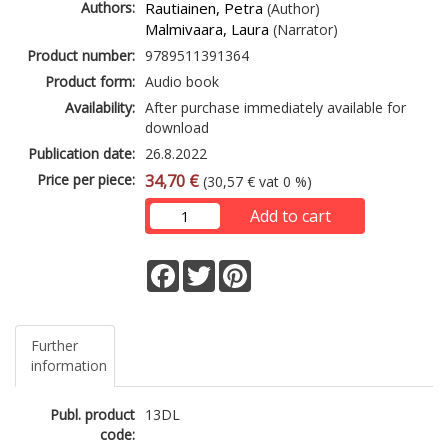
Authors:
Rautiainen, Petra
(Author)
Malmivaara, Laura
(Narrator)
Product number:
9789511391364
Product form:
Audio book
Availability:
After purchase immediately available for
download
Publication date:
26.8.2022
Price per piece:
34,70 €
(30,57 € vat 0 %)
Add to cart
Facebook
Twitter
Pinterest
Further
information
Publ. product
13DL
code: