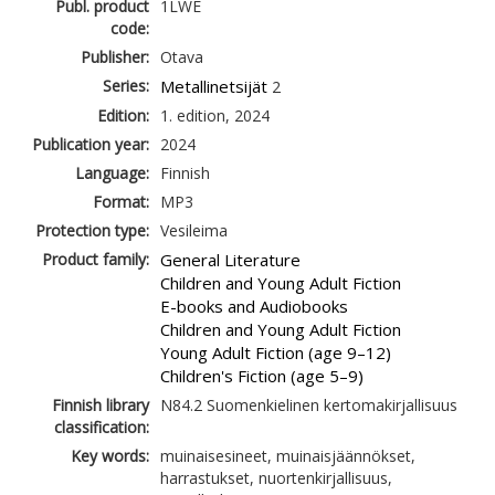
Publ. product
1LWE
code:
Publisher:
Otava
Series:
Metallinetsijät
2
Edition:
1. edition, 2024
Publication year:
2024
Language:
Finnish
Format:
MP3
Protection type:
Vesileima
Product family:
General Literature
Children and Young Adult Fiction
E-books and Audiobooks
Children and Young Adult Fiction
Young Adult Fiction (age 9–12)
Children's Fiction (age 5–9)
Finnish library
N84.2 Suomenkielinen kertomakirjallisuus
classification:
Key words:
muinaisesineet, muinaisjäännökset,
harrastukset, nuortenkirjallisuus,