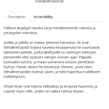
metallinilmaisimet
Description
Accessibility
Palkitun kirjailijan hauska sarja metallinetsinnän saloista ja
ystävyyden voimasta.
Joelilla ja Jullella on mainio yhteinen harrastus: he ovat
Metallinetsijöitä! Eräänä kauniina kesäaamuna he suuntaavat
laitteineen pellolle, jonka lähettyvillä on vanhojen karttojen
perusteella ollut asutusta satojen vuosien ajan. Piippailu
tuottaakin tulosta, ja maan uumenista nousee jännittäviä
löytöjä. Päivän aikana he tutustuvat Oliveriin, josta tulee
Metallinetsijöiden kolmas jäsen, ja retki huipentuu todelliseen
mahtilöytöön.
Ohuet kirjat ovat täynnä seikkailuja ja lempeää huumoria ja
sopivat myös niille, joiden on vaikea tarttua kirjaan.