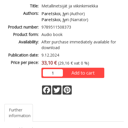
Title:
Metallinetsijät ja viikinkimiekka
Authors:
Paretskoi, Jyri
(Author)
Paretskoi, Jyri
(Narrator)
Product number:
9789511508373
Product form:
Audio book
Availability:
After purchase immediately available for
download
Publication date:
9.12.2024
Price per piece:
33,10 €
(29,16 € vat 0 %)
Add to cart
Facebook
Twitter
Pinterest
Further
information