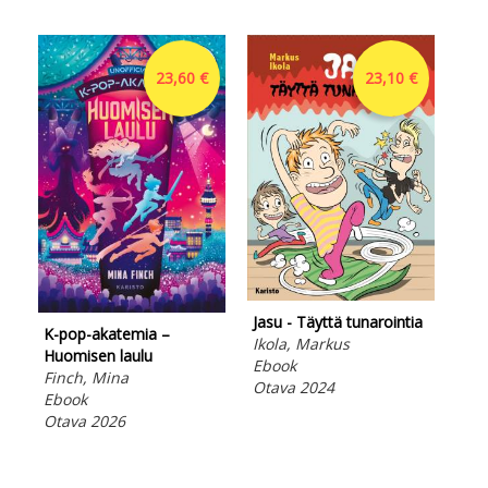
23,60 €
23,10 €
Jasu - Täyttä tunarointia
Imp
K-pop-akatemia –
Ikola, Markus
Van
Huomisen laulu
Ebook
Käl
Finch, Mina
Otava 2024
Ebo
Ebook
Ota
Otava 2026