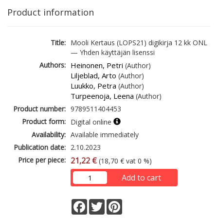
Product information
Title:
Mooli Kertaus (LOPS21) digikirja 12 kk ONL
— Yhden käyttäjän lisenssi
Authors:
Heinonen, Petri
(Author)
Liljeblad, Arto
(Author)
Luukko, Petra
(Author)
Turpeenoja, Leena
(Author)
Product number:
9789511404453
Product form:
Digital online
Availability:
Available immediately
Publication date:
2.10.2023
Price per piece:
21,22 €
(18,70 € vat 0 %)
Add to cart
Facebook
Twitter
Pinterest