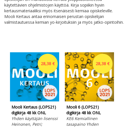
käytettävien ohjelmistojen käyttöä. Kirja sopiikin hyvin
kertausmateriaaliksi myös itsenäisesti kemiaa opiskeleville.
Mooli Kertaus antaa erinomaisen perustan opiskelijan
valmistautuessa kemian yo-kirjoituksiin ja myös jatko-opintoihin.
28,38 €
28,38 €
Mooli Kertaus (LOPS21)
Mooli 6 (LOPS21)
Moo
digikirja 48 kk ONL
digikirja 48 kk ONL
UUD
Yhden käyttäjän lisenssi
KE6 Kemiallinen
KE1
Heinonen, Petri;
tasapaino Yhden
Kem