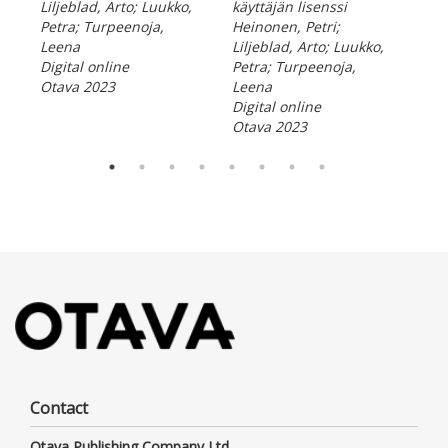
Liljeblad, Arto; Luukko,
käyttäjän lisenssi
tul
Petra; Turpeenoja,
Heinonen, Petri;
käy
Leena
Liljeblad, Arto; Luukko,
Lil
Digital online
Petra; Turpeenoja,
Mol
Otava 2023
Leena
Tur
Digital online
Dig
Otava 2023
Ota
Contact
Otava Publishing Company Ltd