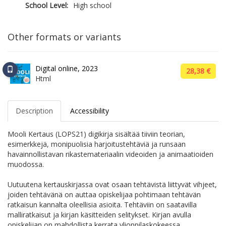
School Level:
High school
Other formats or variants
Digital online, 2023
28,38 €
Html
Description
Accessibility
Mooli Kertaus (LOPS21) digikirja sisältää tiiviin teorian,
esimerkkejä, monipuolisia harjoitustehtäviä ja runsaan
havainnollistavan rikastemateriaalin videoiden ja animaatioiden
muodossa.
Uutuutena kertauskirjassa ovat osaan tehtävistä liittyvät vihjeet,
joiden tehtävänä on auttaa opiskelijaa pohtimaan tehtävän
ratkaisun kannalta oleellisia asioita. Tehtäviin on saatavilla
malliratkaisut ja kirjan käsitteiden selitykset. Kirjan avulla
opiskelijan on mahdollista kerrata ylioppilaskokeessa