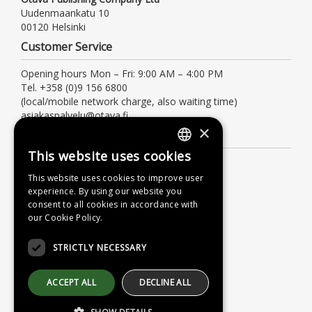
Uudenmaankatu 10
00120 Helsinki
Customer Service
Opening hours Mon – Fri: 9:00 AM – 4:00 PM
Tel. +358 (0)9 156 6800
(local/mobile network charge, also waiting time)
asiakaspalvelu@otava.fi
×
Information
This website uses cookies
FINNISH
Terms of delivery
This website uses cookies to improve user
Instructions
SWEDISH
experience. By using our website you
Privacy Policy
consent to all cookies in accordance with
ENGLISH
our Cookie Policy.
Accessibility Statement
STRICTLY NECESSARY
ACCEPT ALL
DECLINE ALL