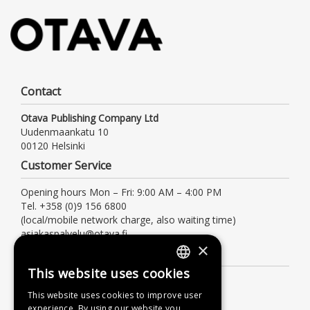
Contact
Otava Publishing Company Ltd
Uudenmaankatu 10
00120 Helsinki
Customer Service
Opening hours Mon – Fri: 9:00 AM – 4:00 PM
Tel. +358 (0)9 156 6800
(local/mobile network charge, also waiting time)
asiakaspalvelu@otava.fi
×
Information
This website uses cookies
FINNISH
Terms of delivery
This website uses cookies to improve user
Instructions
SWEDISH
experience. By using our website you