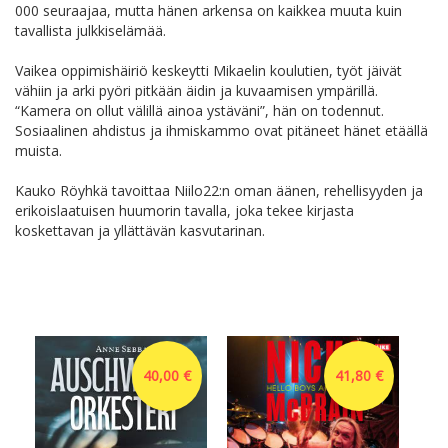
000 seuraajaa, mutta hänen arkensa on kaikkea muuta kuin
tavallista julkkiselämää.
Vaikea oppimishäiriö keskeytti Mikaelin koulutien, työt jäivät
vähiin ja arki pyöri pitkään äidin ja kuvaamisen ympärillä.
“Kamera on ollut välillä ainoa ystäväni”, hän on todennut.
Sosiaalinen ahdistus ja ihmiskammo ovat pitäneet hänet etäällä
muista.
Kauko Röyhkä tavoittaa Niilo22:n oman äänen, rehellisyyden ja
erikoislaatuisen huumorin tavalla, joka tekee kirjasta
koskettavan ja yllättävän kasvutarinan.
40,00 €
41,80 €