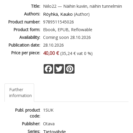
Title:
Niilo22 — Näihin kuviin, näihin tunnelmiin
Authors:
Röyhkä, Kauko
(Author)
Product number:
9789511545026
Product form:
Ebook, EPUB, Reflowable
Availability:
Coming soon 28.10.2026
Publication date:
28.10.2026
Price per piece:
40,00 €
(35,24 € vat 0 %)
Facebook
Twitter
Pinterest
Further
information
Publ. product
1SUK
code:
Publisher:
Otava
Series:
Tietoviihde