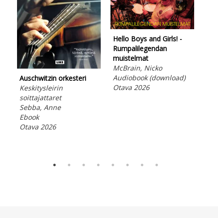
Hello Boys and Girls! -
Rumpalilegendan
muistelmat
McBrain, Nicko
Hel
Audiobook (download)
Auschwitzin orkesteri
Rum
Otava 2026
Keskitysleirin
mui
soittajattaret
McB
Sebba, Anne
Ebo
Ebook
Ota
Otava 2026