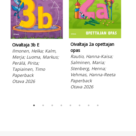
Oivaltaja 2a opettajan
Oiv
Oivaltaja 3b E
opas
opa
Ilmonen, Helka; Kalm,
Rautio, Hanna-Kaisa;
Luu
Merja; Luoma, Markus;
Salminen, Maria;
Kai
Perälä, Pirita;
Stenberg, Henna;
Ste
Tapiainen, Timo
Vehmas, Hanna-Reeta
Veh
Paperback
Paperback
Pap
Otava 2026
Otava 2026
Ota