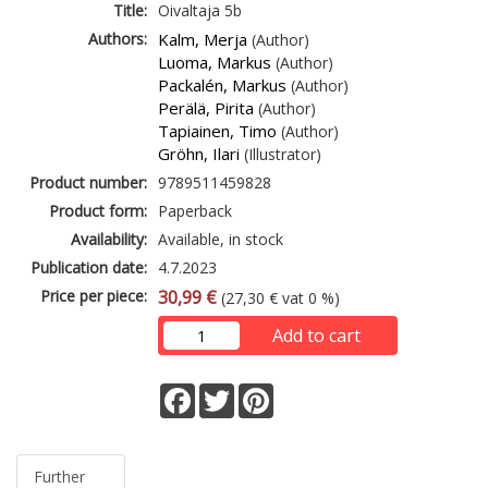
Title:
Oivaltaja 5b
Authors:
Kalm, Merja
(Author)
Luoma, Markus
(Author)
Packalén, Markus
(Author)
Perälä, Pirita
(Author)
Tapiainen, Timo
(Author)
Gröhn, Ilari
(Illustrator)
Product number:
9789511459828
Product form:
Paperback
Availability:
Available, in stock
Publication date:
4.7.2023
Price per piece:
30,99 €
(27,30 € vat 0 %)
Add to cart
Facebook
Twitter
Pinterest
Further