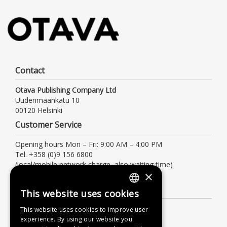
Contact
Otava Publishing Company Ltd
Uudenmaankatu 10
00120 Helsinki
Customer Service
Opening hours Mon – Fri: 9:00 AM – 4:00 PM
Tel. +358 (0)9 156 6800
(local/mobile network charge, also waiting time)
×
asiakaspalvelu@otava.fi
Information
This website uses cookies
FINNISH
Terms of delivery
This website uses cookies to improve user
SWEDISH
experience. By using our website you
Instructions