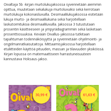
Oivaltaja 5b -kirjan murtolukujaksossa syvennetään aiemmin
opittua, muutetaan sekalukuja murtoluvuiksi sekä kerrotaan
murtolukuja kokonaisluvuilla. Desimaalilukujaksossa esitetään
lukuja murto- ja desimaalilukuina sekä harjoitellaan
laskutoimituksia desimaaliluvuilla. Jaksossa 3 tutustutaan
prosentin käsitteeseen ja ympyrädiagrammiin sekä lasketaan
prosenttiosuuksia. Kevään Oivallus-jaksossa tutkitaan
tapahtuman todennäköisyyttä ja syvennetään ohjelmointi- ja
ongelmanratkaisutaitoja. Mittaamisjaksossa harjoitellaan
etuliitteiden käyttöä pituuden, massan ja tilavuuden yksiköissä.
Kirjan lopussa on matemaattiseen harrastuneisuuteen
kannustava Hoksaus-jakso.
30,99 €
61,63 €