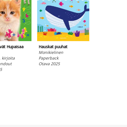
ävät Hupaisaa
Hauskat puuhat
Italian Brainrot
Monikielinen
Värityskirja
 kirjoita
Paperback
Paperback
andout
Otava 2025
Otava 2025
5