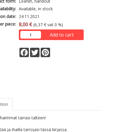
ct form:
Leaflet, handout
ailability:
Available, in stock
ion date:
24.11.2021
er piece:
8,00 €
(6,37 € vat 0 %)
Add to cart
Facebook
Twitter
Pinterest
ption
haimmat tarrasi talteen!
ttää ja ihailla tarrojasi tässä kirjassa.