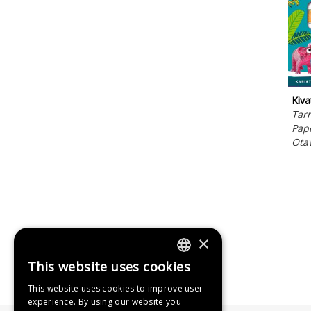
Kiva
Tar
Pap
Ota
×
This website uses cookies
FINNISH
This website uses cookies to improve user
SWEDISH
experience. By using our website you