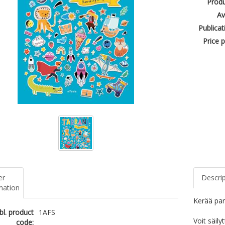
Produ
Av
Publicat
Price p
er
Descri
mation
Kerää par
bl. product
1AFS
Voit säily
code: