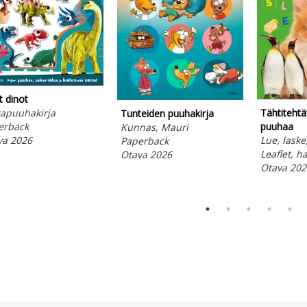
t dinot
rapuuhakirja
Tähtiteht
Tunteiden puuhakirja
erback
puuhaa
Kunnas, Mauri
va 2026
Lue, laske,
Paperback
Leaflet, h
Otava 2026
Otava 202