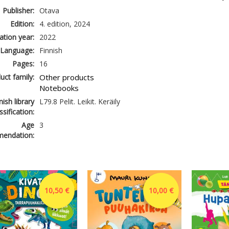
Publisher:
Otava
Edition:
4. edition, 2024
ation year:
2022
Language:
Finnish
Pages:
16
uct family:
Other products
Notebooks
nish library
L79.8 Pelit. Leikit. Keräily
ssification:
Age
3
endation:
10,50 €
10,00 €