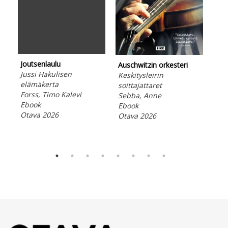
Joutsenlaulu
Ulk
Auschwitzin orkesteri
Jussi Hakulisen
kaa
Keskitysleirin
elämäkerta
Ope
soittajattaret
Forss, Timo Kalevi
Kor
Sebba, Anne
Ebook
197
Ebook
Otava 2026
Suo
Otava 2026
Ebo
Ota