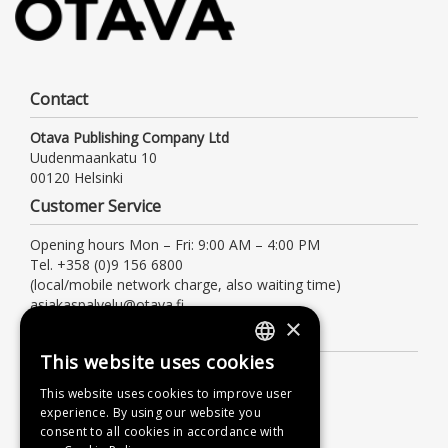
Contact
Otava Publishing Company Ltd
Uudenmaankatu 10
00120 Helsinki
Customer Service
Opening hours Mon – Fri: 9:00 AM – 4:00 PM
Tel. +358 (0)9 156 6800
(local/mobile network charge, also waiting time)
asiakaspalvelu@otava.fi
×
Information
This website uses cookies
FINNISH
Terms of delivery
This website uses cookies to improve user
Instructions
SWEDISH
experience. By using our website you
Privacy Policy
consent to all cookies in accordance with
ENGLISH