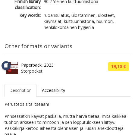
Finnish library
90.2 Yleinen kulttuurihistoria
classification:
Key words:
ruoansulatus, ulostaminen, ulosteet,
käymälät, kulttuurihistoria, huumori,
henkilökohtainen hygienia
Other formats or variants
Paperback, 2023
19,10 €
Storpocket
Description
Accessibility
Perusteos sitä itseään!
Prinsessatkin käyvät paskalla, mutta harva tietää, mitä kaikkea
tuohon arkiseen toimintoon ja sen lopputulokseen liittyy.
Paskakirja kertoo aiheesta olennaisen ja liudan anekdootteja
päälle.