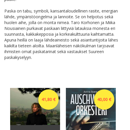
Paska on tabu, symboli, kansantaloudellinen rasite, energian
lähde, ympäristöongelma ja lannoite. Se on helpotus sekä
huolen aihe, jolla on monta nimeä. Taro Korhonen ja Miika
Nousiainen purkavat paskaan liittyviä latauksia monesta eri
suunnasta, kakkakepposia ja korkeakulttuuria kaihtamatta.
Apuna heillä on laaja lähdeaineisto sekä asiantuntijoita lähes
kaikilta tieteen aloilta. Maanläheisen näkökulman tarjoavat
ihmisten omat paskatarinat sekä vastaukset Suureen
paskakyselyyn.
41,80 €
40,00 €