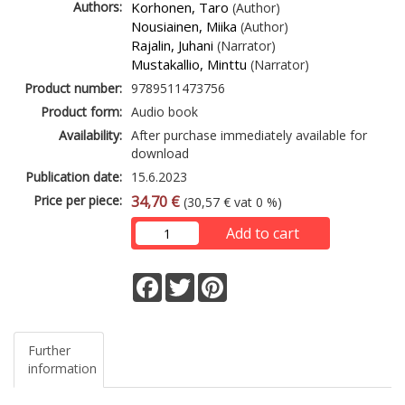
Authors:
Korhonen, Taro
(Author)
Nousiainen, Miika
(Author)
Rajalin, Juhani
(Narrator)
Mustakallio, Minttu
(Narrator)
Product number:
9789511473756
Product form:
Audio book
Availability:
After purchase immediately available for
download
Publication date:
15.6.2023
Price per piece:
34,70 €
(30,57 € vat 0 %)
Add to cart
Facebook
Twitter
Pinterest
Further
information