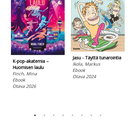
Jasu - Täyttä tunarointia
K-pop-akatemia –
Ikola, Markus
Huomisen laulu
Ebook
Ben
Finch, Mina
Otava 2024
Mor
Ebook
Kos
Otava 2026
Ebo
Ota