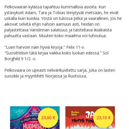
Pelkovaaran kylässä tapahtuu kummallisia asioita. Kun
ystävykset Adam, Tara ja Tobias leiriytyvät metsään, he eivät
uskalla kuin kuiskia. Yöstä on tulossa pitkä ja vaarallinen. Jos he
aikovat selvitä ehjin nahoin aamuun asti, heidän on
paljastettava Varislinnan salaisuus ja taisteltava ikiaikaista
pahuutta vastaan. Muuten koko maailma voi tuhoutua.
"Luen harvoin näin hyviä kirjoja." Felix 11-v.
"Suosittelisin tätä kirjaa vaikka koko luokan edessä." Sol
Borghild 9 1/2 -v.
Pelkovaara on upeasti nelivärikuvitettu sarja, joka on lasten
suosikki ja myyntihitti Norjassa ja Ruotsissa.
23,60 €
23,10 €