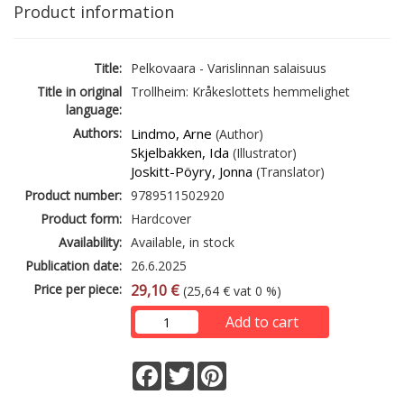
Product information
Title:
Pelkovaara - Varislinnan salaisuus
Title in original
Trollheim: Kråkeslottets hemmelighet
language:
Authors:
Lindmo, Arne
(Author)
Skjelbakken, Ida
(Illustrator)
Joskitt-Pöyry, Jonna
(Translator)
Product number:
9789511502920
Product form:
Hardcover
Availability:
Available, in stock
Publication date:
26.6.2025
Price per piece:
29,10 €
(25,64 € vat 0 %)
Add to cart
Facebook
Twitter
Pinterest