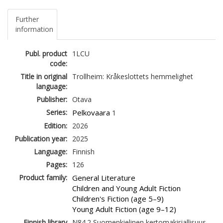
Further
information
Publ. product
1LCU
code:
Title in original
Trollheim: Kråkeslottets hemmelighet
language:
Publisher:
Otava
Series:
Pelkovaara
1
Edition:
2026
Publication year:
2025
Language:
Finnish
Pages:
126
Product family:
General Literature
Children and Young Adult Fiction
Children's Fiction (age 5–9)
Young Adult Fiction (age 9–12)
Finnish library
N84.2 Suomenkielinen kertomakirjallisuus