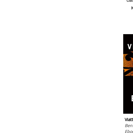
cla
K
Viat
Benn
Ebo