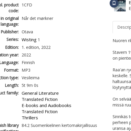
E
l. product
1CFD
code:
 in original
Når det mørkner
language:
Descri
Publisher:
Otava
Series:
Wisting
1
Nuoren rik
Edition:
1. edition, 2022
Stavern 19
ation year:
2022
on piente
Language:
Finnish
Raa'an ry
Format:
MP3
keskelle.
tion type:
Vesileima
haltuunsa
Length:
5t 9m 0s
löytynytt
ct family:
General Literature
Translated Fiction
On selvää
missä ruu
E-books and Audiobooks
Translated Fiction
Sinnikäs 
Thrillers
perheen 
ish library
84.2 Suomenkielinen kertomakirjallisuus
uransa aj