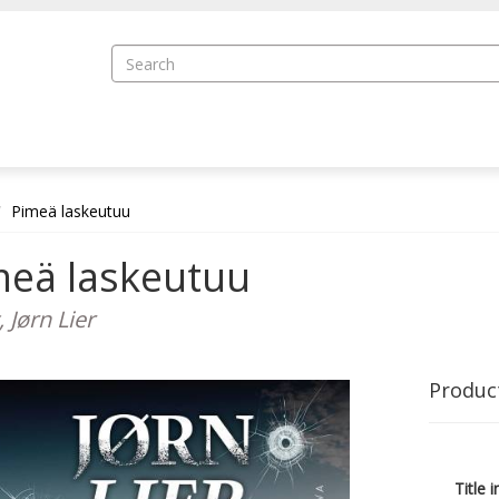
Pimeä laskeutuu
meä laskeutuu
 Jørn Lier
Produc
Title i