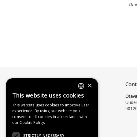
Ota
×
Cont
This website uses cookies
Otava
FINNISH
Uude
This website uses cookies to improve user
SWEDISH
00120
experience. By using our website you
consent to all cookies in accordance with
ENGLISH
our Cookie Policy.
STRICTLY NECESSARY