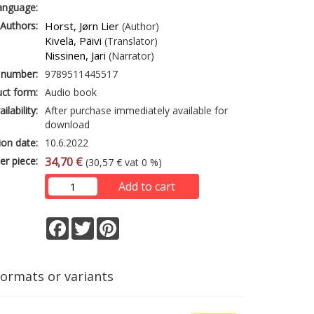
anguage:
Authors:
Horst, Jørn Lier
(Author)
Kivelä, Päivi
(Translator)
Nissinen, Jari
(Narrator)
 number:
9789511445517
ct form:
Audio book
ailability:
After purchase immediately available for
download
ion date:
10.6.2022
er piece:
34,70 €
(30,57 € vat 0 %)
Add to cart
Facebook
Twitter
Pinterest
formats or variants