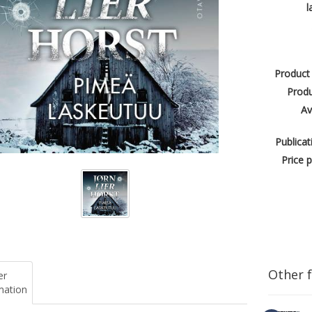
l
Product
Produ
Av
Publicat
Price p
Other 
er
mation