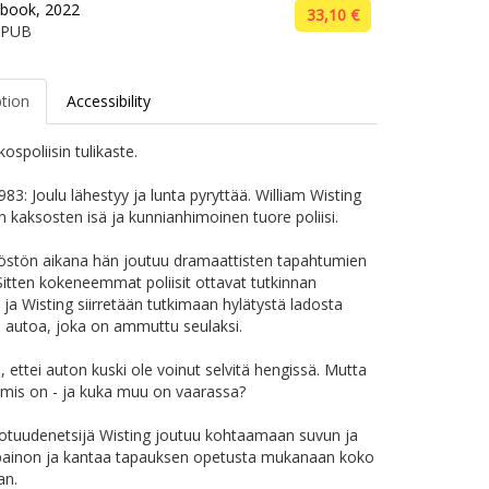
book, 2022
33,10 €
EPUB
ption
Accessibility
ospoliisin tulikaste.
83: Joulu lähestyy ja lunta pyryttää. William Wisting
n kaksosten isä ja kunnianhimoinen tuore poliisi.
östön aikana hän joutuu dramaattisten tapahtumien
 Sitten kokeneemmat poliisit ottavat tutkinnan
 ja Wisting siirretään tutkimaan hylätystä ladosta
ä autoa, joka on ammuttu seulaksi.
, ettei auton kuski ole voinut selvitä hengissä. Mutta
mis on - ja kuka muu on vaarassa?
totuudenetsijä Wisting joutuu kohtaamaan suvun ja
painon ja kantaa tapauksen opetusta mukanaan koko
an.