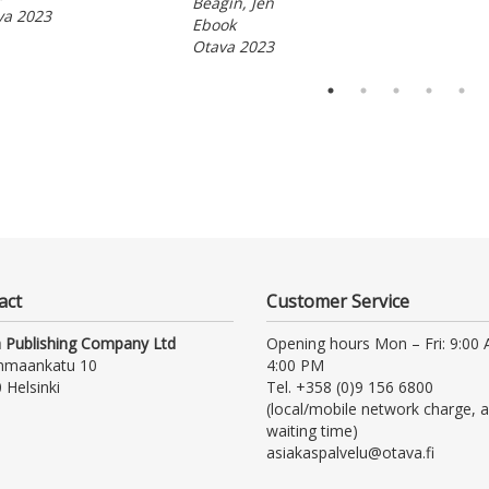
Beagin, Jen
va 2023
Ebook
Otava 2023
act
Customer Service
 Publishing Company Ltd
Opening hours Mon – Fri: 9:00
nmaankatu 10
4:00 PM
 Helsinki
Tel. +358 (0)9 156 6800
(local/mobile network charge, a
waiting time)
asiakaspalvelu@otava.fi