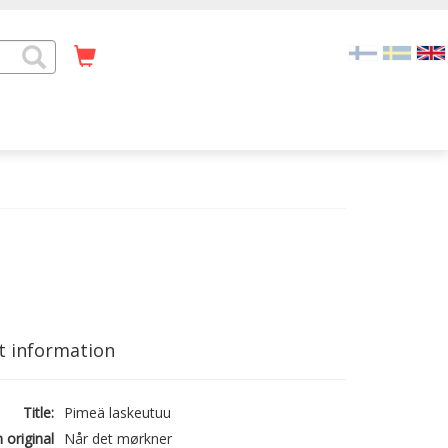
t information
Title:
Pimeä laskeutuu
n original
Når det mørkner