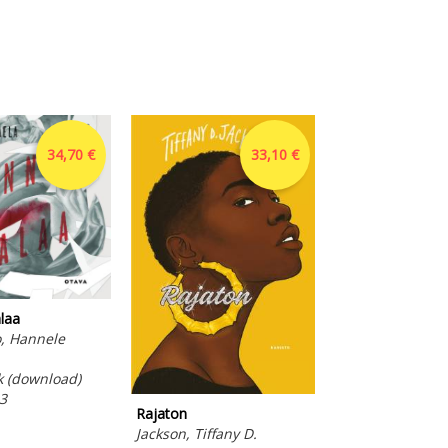
34,70 €
33,10 €
laa
o, Hannele
 (download)
3
K-pop-akatemia
Rajaton
Huomisen laulu
Jackson, Tiffany D.
Finch, Mina