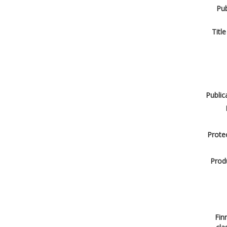
Pub
Title
Public
Protec
Produ
Finn