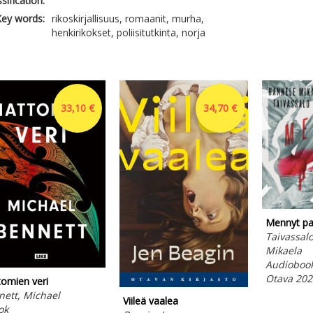
ssification:
ey words:
rikoskirjallisuus, romaanit, murha,
henkirikokset, poliisitutkinta, norja
33,10 €
34,70 €
Mennyt pa
Taivassal
Mikaela
Audiobook
Otava 202
tomien veri
ett, Michael
Viileä vaalea
ok