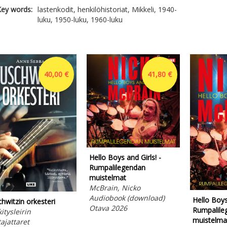
ey words:
lastenkodit, henkilöhistoriat, Mikkeli, 1940-
luku, 1950-luku, 1960-luku
40,00 €
41,80 €
Hello Boys and Girls! -
Rumpalilegendan
muistelmat
McBrain, Nicko
Audiobook (download)
Hello Boys 
hwitzin orkesteri
Otava 2026
Rumpalile
itysleirin
muistelma
tajattaret