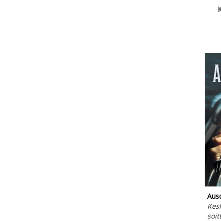
K
Ausc
Kesk
soit