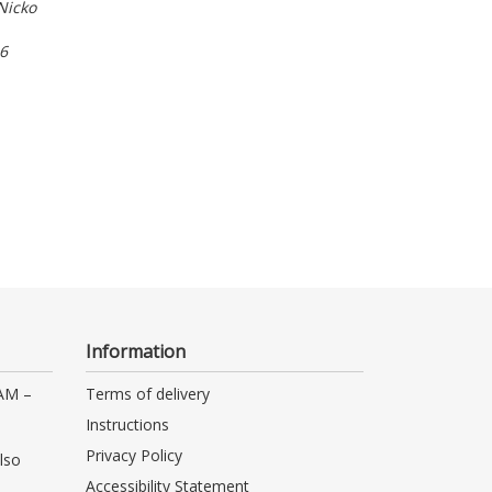
Nicko
vastaan 1976–1
Suomi, Juhani
6
Ebook
Otava 2025
Information
 AM –
Terms of delivery
Instructions
Privacy Policy
lso
Accessibility Statement