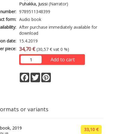
Puhakka, Jussi
(Narrator)
 number:
9789511348399
ct form:
Audio book
ailability:
After purchase immediately available for
download
ion date:
15.4.2019
er piece:
34,70 €
(30,57 € vat 0 %)
Add to cart
Facebook
Twitter
Pinterest
formats or variants
book, 2019
33,10 €
EPUB