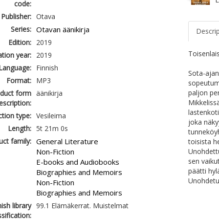
code:
Publisher:
Otava
Series:
Otavan äänikirja
Descri
Edition:
2019
Toisenlai
ation year:
2019
Language:
Finnish
Sota-ajan
Format:
MP3
sopeutumi
paljon pe
duct form
äänikirja
Mikkeliss
escription:
lastenkot
tion type:
Vesileima
joka näky
Length:
5t 21m 0s
tunneköyh
ct family:
General Literature
toisista h
Non-Fiction
Unohdettu
sen vaiku
E-books and Audiobooks
päätti hy
Biographies and Memoirs
Unohdetul
Non-Fiction
Biographies and Memoirs
ish library
99.1 Elämäkerrat. Muistelmat
ssification: