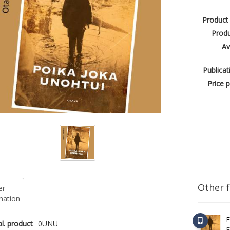
Product
Produ
Av
Publicat
Price p
Other 
er
mation
E
l. product
0UNU