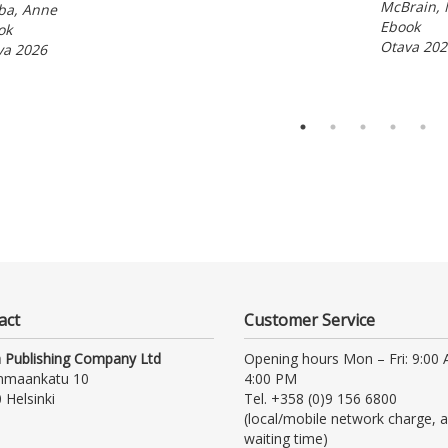
McBrain, 
ba, Anne
Ebook
ok
Otava 202
va 2026
act
Customer Service
 Publishing Company Ltd
Opening hours Mon – Fri: 9:00
nmaankatu 10
4:00 PM
 Helsinki
Tel. +358 (0)9 156 6800
(local/mobile network charge, a
waiting time)