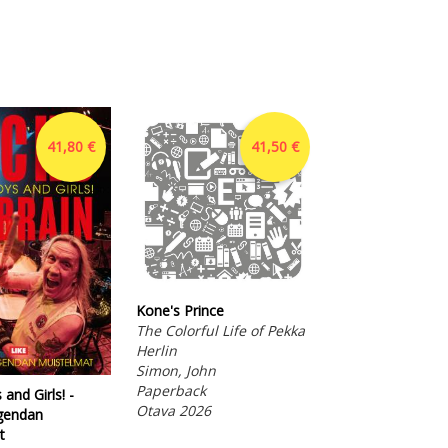
41,80 €
41,50 €
Kone's Prince
The Colorful Life of Pekka
Herlin
Simon, John
Paperback
and Girls! -
Ulkoministeriä
Otava 2026
gendan
kaatamassa
t
Operaatio Keijo