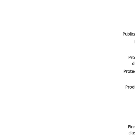
Public
Pro
d
Protec
Produ
Finn
cla