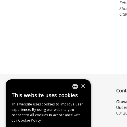
Seb
Ebo
Ota
×
Cont
This website uses cookies
FINNISH
Otava
This website uses cookies to improve user
SWEDISH
Uude
experience. By using our website you
00120
consent to all cookies in accordance with
ENGLISH
our Cookie Policy.