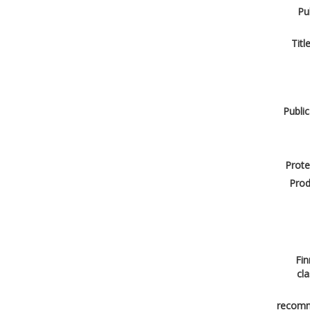
Pu
Titl
Public
Prote
Prod
Fin
cla
recomm