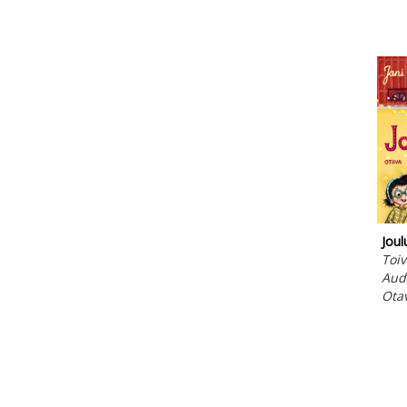
Joul
Toiv
Aud
Ota