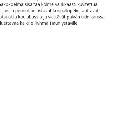
inakokoelma sisältää kolme värikkäästi kuvitettua
, joissa pennut pelastavat koripallopelin, auttavat
utunutta koulubussia ja viettävät päivän ukin kanssa.
uettavaa kaikille Ryhmä Haun ystäville.