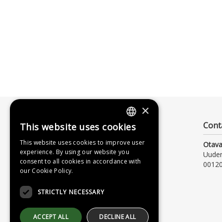
×
Cont
This website uses cookies
FINNISH
This website uses cookies to improve user
Otava
SWEDISH
experience. By using our website you
Uude
consent to all cookies in accordance with
00120
ENGLISH
our Cookie Policy.
STRICTLY NECESSARY
ACCEPT ALL
DECLINE ALL