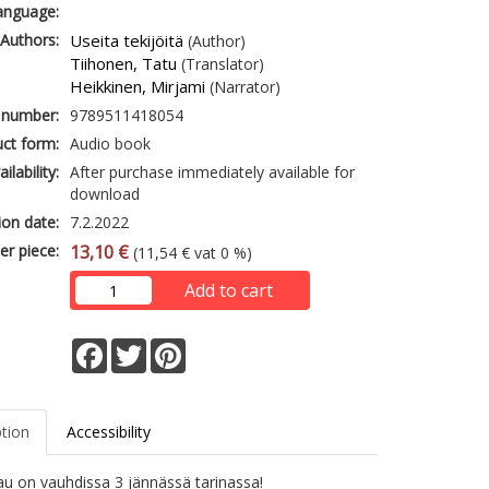
anguage:
Authors:
Useita tekijöitä
(Author)
Tiihonen, Tatu
(Translator)
Heikkinen, Mirjami
(Narrator)
 number:
9789511418054
ct form:
Audio book
ailability:
After purchase immediately available for
download
ion date:
7.2.2022
er piece:
13,10 €
(11,54 € vat 0 %)
Add to cart
Facebook
Twitter
Pinterest
ption
Accessibility
 on vauhdissa 3 jännässä tarinassa!