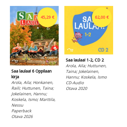
45,29 €
62,00 €
Saa
Saa laulaa! 1-2, CD 2
Aro
Arola, Aila; Huttunen,
Saa laulaa! 6 Oppilaan
Tai
Taina; Jokelainen,
kirja
Han
Hannu; Koskela, Ismo
Arola, Aila; Honkanen,
CD-
CD-Audio
Raili; Huttunen, Taina;
Ota
Otava 2020
Jokelainen, Hannu;
Koskela, Ismo; Marttila,
Nessu
Paperback
Otava 2026