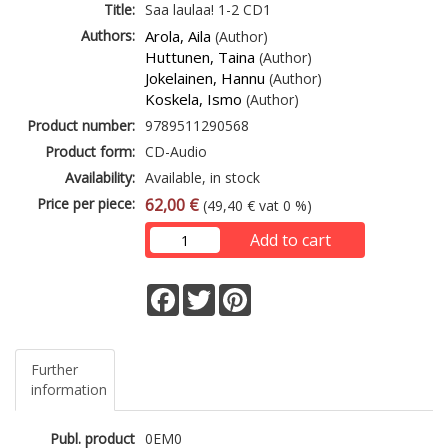
Title:
Saa laulaa! 1-2 CD1
Authors:
Arola, Aila
(Author)
Huttunen, Taina
(Author)
Jokelainen, Hannu
(Author)
Koskela, Ismo
(Author)
Product number:
9789511290568
Product form:
CD-Audio
Availability:
Available, in stock
Price per piece:
62,00 €
(49,40 € vat 0 %)
Add to cart
Facebook
Twitter
Pinterest
Further
information
Publ. product
0EM0