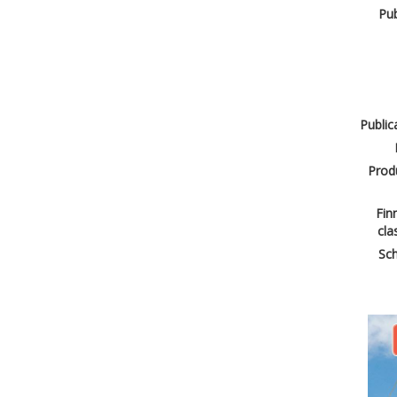
Pub
Public
Produ
Finn
cla
Sch