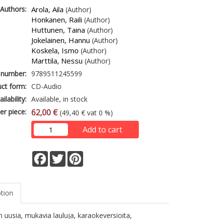
Authors:
Arola, Aila
(Author)
Honkanen, Raili
(Author)
Huttunen, Taina
(Author)
Jokelainen, Hannu
(Author)
Koskela, Ismo
(Author)
Marttila, Nessu
(Author)
 number:
9789511245599
ct form:
CD-Audio
ailability:
Available, in stock
er piece:
62,00 €
(49,40 € vat 0 %)
Add to cart
Facebook
Twitter
Pinterest
ption
on uusia, mukavia lauluja, karaokeversioita,