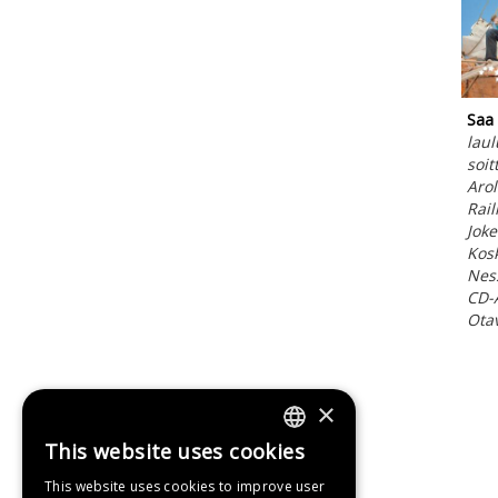
Saa 
laul
soit
Arol
Rail
Joke
Kosk
Nes
CD-
Ota
×
This website uses cookies
FINNISH
This website uses cookies to improve user
SWEDISH