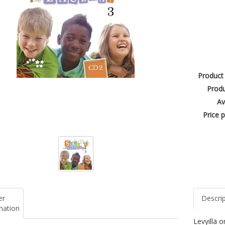
Product
Produ
Av
Price p
er
Descri
mation
Levyillä 