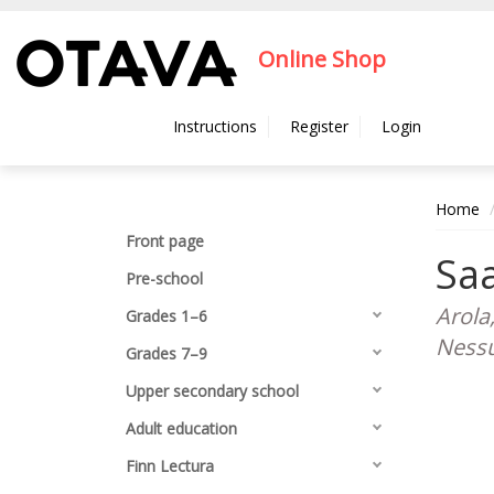
Hyppää pääsisältöön
Online Shop
Instructions
Register
Login
Home
Front page
Saa
Pre-school
Arola
Grades 1–6
Ness
Grades 7–9
Upper secondary school
Adult education
Finn Lectura