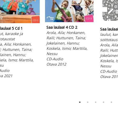
Saa laulaa! 4 CD 2
laulaa! 5 Cd 1
Saa laulaa
Arola, Aila; Honkanen,
ut, karaoke ja
laulut, ka
Raili; Huttunen, Taina;
totaustat
soittotaus
Jokelainen, Hannu;
a, Aila; Honkanen,
Arola, Ail
Koskela, Ismo; Marttila,
i; Huttunen, Taina;
Raili; Hut
Nessu
lainen, Hannu;
Jokelaine
CD-Audio
ela, Ismo; Marttila,
Koskela, I
Otava 2012
su
Nessu
Audio
CD-Audio
va 2021
Otava 201