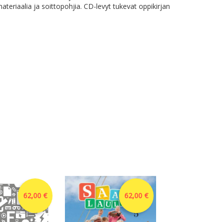
ateriaalia ja soittopohjia. CD-levyt tukevat oppikirjan
62,00 €
62,00 €