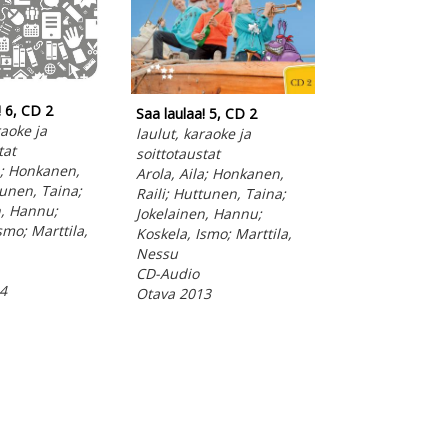
! 6, CD 2
Saa laulaa! 6, CD
Saa laulaa! 5, CD 2
raoke ja
laulut, karaoke 
laulut, karaoke ja
tat
soittotaustat
soittotaustat
a; Honkanen,
Arola, Aila; Hon
Arola, Aila; Honkanen,
tunen, Taina;
Raili; Huttunen,
Raili; Huttunen, Taina;
n, Hannu;
Jokelainen, Han
Jokelainen, Hannu;
smo; Marttila,
Koskela, Ismo; M
Koskela, Ismo; Marttila,
Nessu
Nessu
CD-Audio
CD-Audio
4
Otava 2014
Otava 2013