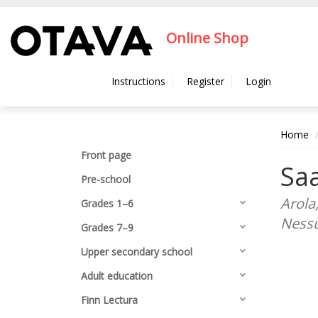
Hyppää pääsisältöön
Online Shop
Instructions
Register
Login
Home
Front page
Saa
Pre-school
Arola
Grades 1–6
Ness
Grades 7–9
Upper secondary school
Adult education
Finn Lectura