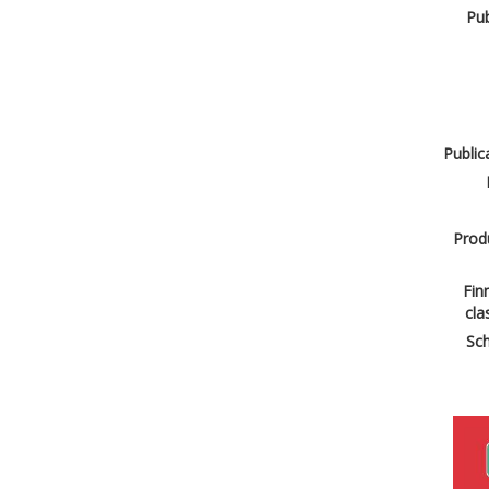
Pub
Public
Produ
Finn
cla
Sch