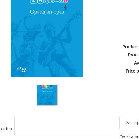
Product
Produ
Av
Price p
er
Descri
mation
Opettajan