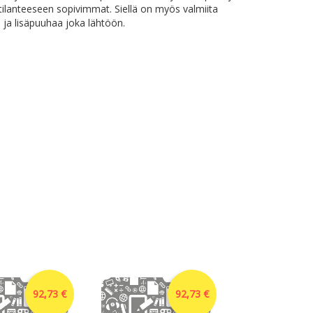
a tilanteeseen sopivimmat. Siellä on myös valmiita
a ja lisäpuuhaa joka lähtöön.
92,73 €
92,73 €