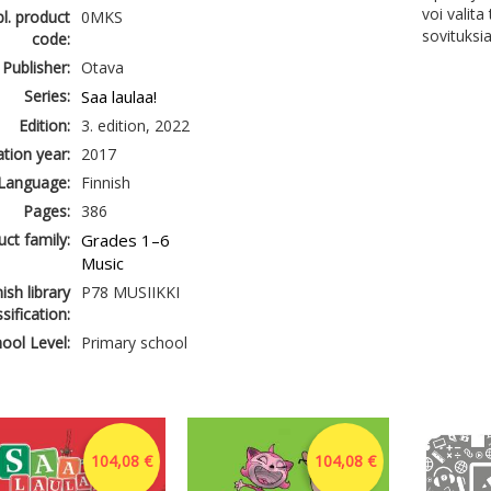
voi valit
l. product
0MKS
sovituksi
code:
Publisher:
Otava
Series:
Saa laulaa!
Edition:
3. edition, 2022
ation year:
2017
Language:
Finnish
Pages:
386
ct family:
Grades 1–6
Music
ish library
P78 MUSIIKKI
ssification:
ool Level:
Primary school
104,08 €
104,08 €