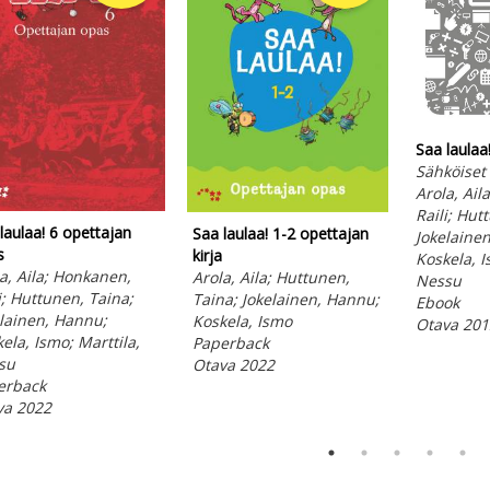
Saa laulaa
Sähköiset l
Arola, Ail
Raili; Hut
laulaa! 6 opettajan
Saa laulaa! 1-2 opettajan
Jokelaine
s
kirja
Koskela, I
a, Aila; Honkanen,
Arola, Aila; Huttunen,
Nessu
i; Huttunen, Taina;
Taina; Jokelainen, Hannu;
Ebook
lainen, Hannu;
Koskela, Ismo
Otava 201
ela, Ismo; Marttila,
Paperback
su
Otava 2022
erback
va 2022