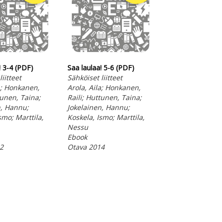
Saa laulaa! 4 CD
! 3-4 (PDF)
Saa laulaa! 5-6 (PDF)
Arola, Aila; Hon
iitteet
Sähköiset liitteet
Raili; Huttunen,
a; Honkanen,
Arola, Aila; Honkanen,
Jokelainen, Han
tunen, Taina;
Raili; Huttunen, Taina;
Koskela, Ismo; M
n, Hannu;
Jokelainen, Hannu;
Nessu
smo; Marttila,
Koskela, Ismo; Marttila,
CD-Audio
Nessu
Otava 2012
Ebook
2
Otava 2014