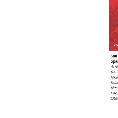
Saa 
opa
Arol
Rail
Joke
Kosk
Nes
Pap
Ota