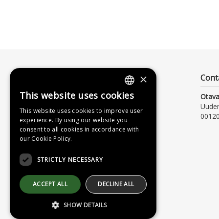
×
Cont
This website uses cookies
Otava
FINNISH
Uude
This website uses cookies to improve user
SWEDISH
00120
experience. By using our website you
consent to all cookies in accordance with
ENGLISH
our Cookie Policy.
STRICTLY NECESSARY
ACCEPT ALL
DECLINE ALL
SHOW DETAILS