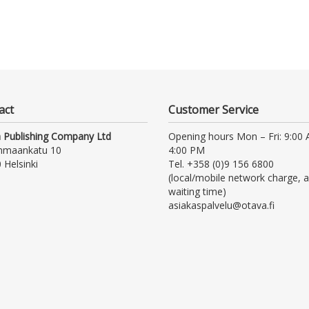
act
Customer Service
 Publishing Company Ltd
Opening hours Mon – Fri: 9:00
nmaankatu 10
4:00 PM
 Helsinki
Tel. +358 (0)9 156 6800
(local/mobile network charge, a
waiting time)
asiakaspalvelu@otava.fi