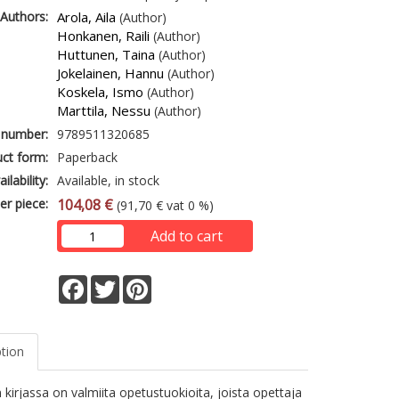
Authors:
Arola, Aila
(Author)
Honkanen, Raili
(Author)
Huttunen, Taina
(Author)
Jokelainen, Hannu
(Author)
Koskela, Ismo
(Author)
Marttila, Nessu
(Author)
 number:
9789511320685
ct form:
Paperback
ailability:
Available, in stock
er piece:
104,08 €
(91,70 € vat 0 %)
Add to cart
Facebook
Twitter
Pinterest
ption
 kirjassa on valmiita opetustuokioita, joista opettaja