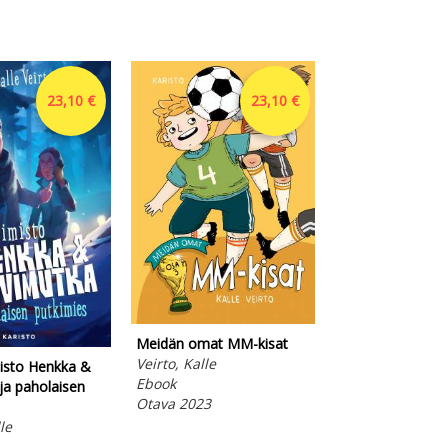
23,10 €
23,10 €
Joulukalenterital
Toivola, Jani
Audiobook (dow
Otava 2025
Meidän omat MM-kisat
Veirto, Kalle
misto Henkka &
Ebook
ja paholaisen
Otava 2023
le