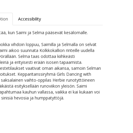
ption
Accessibility
pitää, kun Saimi ja Selma pääsevät kesälomalle.
uokka vihdoin loppuu, Saimilla ja Selmalla on selvät
aimi aikoo suunnata Kolkkokallion rinteille uudella
rällään. Selma taas odottaa kiihkeästi
leiriä ja erityisesti erään isosen tapaamista.
 estetilaukset vaativat oman aikansa, samoin Selman
joitukset. Kepparitanssiryhmä Girls Dancing with
 saksalainen vaihto-oppilas Herbie runotyttöineen
ikäistä esityksellään runoviikon yleisön. Saimi
apahtumaa kauhun vallassa, vaikka ei kai kukaan voi
 sinisiä hevosia ja humppatyttöjä.