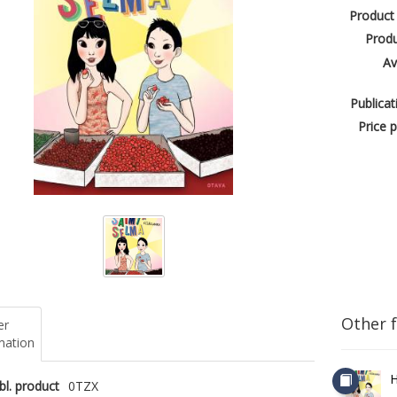
Product
Produ
Av
Publicat
Price p
Other 
er
mation
H
bl. product
0TZX