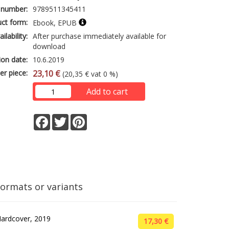
 number:
9789511345411
ct form:
Ebook, EPUB
ailability:
After purchase immediately available for
download
ion date:
10.6.2019
er piece:
23,10 €
(20,35 € vat 0 %)
Add to cart
Facebook
Twitter
Pinterest
formats or variants
ardcover, 2019
17,30 €