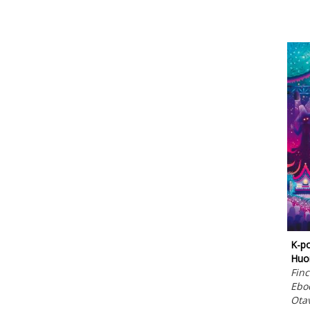
K-p
Huo
Finc
Ebo
Ota