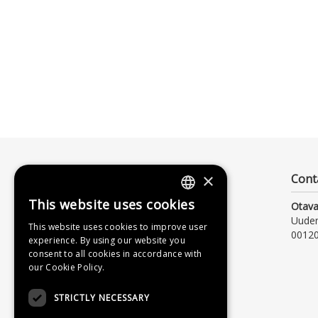
×
Cont
This website uses cookies
Otava
FINNISH
Uude
This website uses cookies to improve user
SWEDISH
00120
experience. By using our website you
consent to all cookies in accordance with
ENGLISH
our Cookie Policy.
STRICTLY NECESSARY