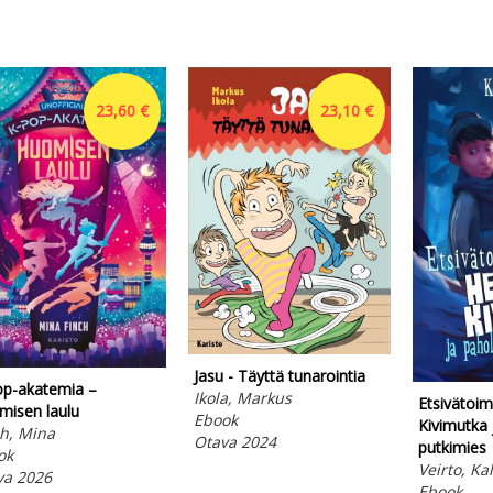
23,60 €
23,10 €
Jasu - Täyttä tunarointia
op-akatemia –
Ikola, Markus
Etsivätoi
misen laulu
Ebook
Kivimutka 
h, Mina
Otava 2024
putkimies
ok
Veirto, Kal
va 2026
Ebook