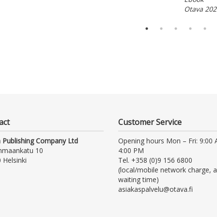
Otava 202
act
Customer Service
 Publishing Company Ltd
Opening hours Mon – Fri: 9:00
nmaankatu 10
4:00 PM
 Helsinki
Tel. +358 (0)9 156 6800
(local/mobile network charge, a
waiting time)
asiakaspalvelu@otava.fi