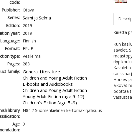
code:
Publisher:
Otava
Series:
Saimi ja Selma
Descri
Edition:
2019
Kiirettä 
ation year:
2019
Language:
Finnish
Kun kasil
Format:
EPUB
sävelet. S
maastopyö
ction type:
Vesileima
rippikoulu
Pages:
283
Kavaletin
uct family:
General Literature
tanssihar
Children and Young Adult Fiction
Horses ja
E-books and Audiobooks
aikovat hä
Children and Young Adult Fiction
odottaa t
Young Adult Fiction (age 9–12)
vastustaa
Children's Fiction (age 5–9)
nish library
N84.2 Suomenkielinen kertomakirjallisuus
ssification:
Age
9
endation: